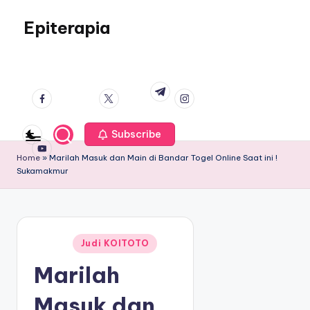
S
k
Epiterapia
i
R
p
a
facebook.co
twitter.co
instagram.co
t
t.me
h
m
m
m
o
a
c
s
youtube.co
o
i
m
Subscribe
n
a
t
Home
»
Marilah Masuk dan Main di Bandar Togel Online Saat ini !
S
e
Sukamakmur
u
n
k
t
s
e
s
Judi KOITOTO
Posted in
d
Marilah
a
l
Masuk dan
a