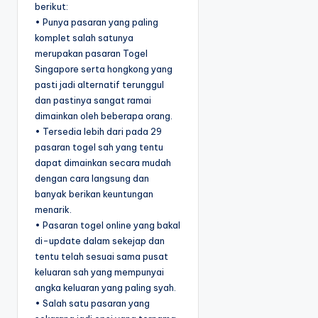
berikut:
• Punya pasaran yang paling
komplet salah satunya
merupakan pasaran Togel
Singapore serta hongkong yang
pasti jadi alternatif terunggul
dan pastinya sangat ramai
dimainkan oleh beberapa orang.
• Tersedia lebih dari pada 29
pasaran togel sah yang tentu
dapat dimainkan secara mudah
dengan cara langsung dan
banyak berikan keuntungan
menarik.
• Pasaran togel online yang bakal
di-update dalam sekejap dan
tentu telah sesuai sama pusat
keluaran sah yang mempunyai
angka keluaran yang paling syah.
• Salah satu pasaran yang