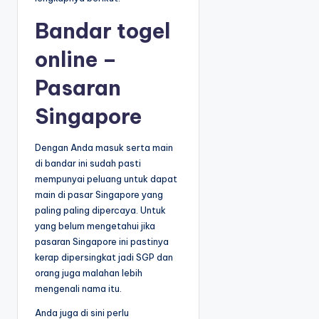
Bandar togel
online –
Pasaran
Singapore
Dengan Anda masuk serta main
di bandar ini sudah pasti
mempunyai peluang untuk dapat
main di pasar Singapore yang
paling paling dipercaya. Untuk
yang belum mengetahui jika
pasaran Singapore ini pastinya
kerap dipersingkat jadi SGP dan
orang juga malahan lebih
mengenali nama itu.
Anda juga di sini perlu