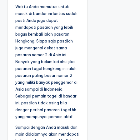
Waktu Anda memutus untuk
masuk di bandar ini lantas sudah
pasti Anda juga dapat
mendapati pasaran yang lebih
bagus kembali ialah pasaran
Hongkong. Siapa saja pastilah
juga mengenal dekat sama
pasaran nomor 2 di Asia ini.
Banyak yang belum ketahui jika
pasaran togel hongkong ini ialah
pasaran paling besar nomor 2
yang miliki banyak penggemar di
Asia sampai di Indonesia.
Sebagai pemain togel di bandar
ini, pastilah tidak asing bila
dengar perihal pasaran togel hk
yang mempunyai pemain aktif.
Sampai dengan Anda masuk dan
main didalamnya akan mendapati