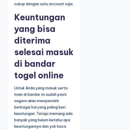
cukup dengan satu account saja.
Keuntungan
yang bisa
diterima
selesai masuk
di bandar
togel online
Untuk Anda yang masuk serta
main di bandar ini sudah pasti
segera akan memperoleh
berbagai hal yang paling beri
keuntungan. Tetapi memang ada
banyak yang belum ketahui apa
keuntungannya dan yok baca