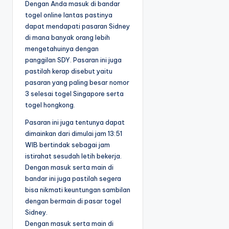
Dengan Anda masuk di bandar
togel online lantas pastinya
dapat mendapati pasaran Sidney
di mana banyak orang lebih
mengetahuinya dengan
panggilan SDY. Pasaran ini juga
pastilah kerap disebut yaitu
pasaran yang paling besar nomor
3 selesai togel Singapore serta
togel hongkong.
Pasaran ini juga tentunya dapat
dimainkan dari dimulai jam 13:51
WIB bertindak sebagai jam
istirahat sesudah letih bekerja.
Dengan masuk serta main di
bandar ini juga pastilah segera
bisa nikmati keuntungan sambilan
dengan bermain di pasar togel
Sidney.
Dengan masuk serta main di