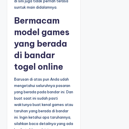
di sini juga tidak pernah terasa
suntuk main didalamnya.
Bermacam
model games
yang berada
di bandar
togel online
Barusan di atas pun Anda udah
mengetahui seluruhnya pasaran
yang berada pada bandar ini. Dan
buat saat ini sudah pasti
waktunya buat kenal games atau
taruhan yang berada di bandar
ini. Ingin ketahui apa taruhannya,
silahkan baca detailnya yang ada