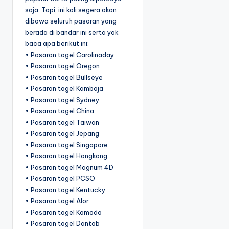
saja. Tapi, ini kali segera akan
dibawa seluruh pasaran yang
berada di bandar ini serta yok
baca apa berikut ini:
• Pasaran togel Carolinaday
• Pasaran togel Oregon
• Pasaran togel Bullseye
• Pasaran togel Kamboja
• Pasaran togel Sydney
• Pasaran togel China
• Pasaran togel Taiwan
• Pasaran togel Jepang
• Pasaran togel Singapore
• Pasaran togel Hongkong
• Pasaran togel Magnum 4D
• Pasaran togel PCSO
• Pasaran togel Kentucky
• Pasaran togel Alor
• Pasaran togel Komodo
• Pasaran togel Dantob