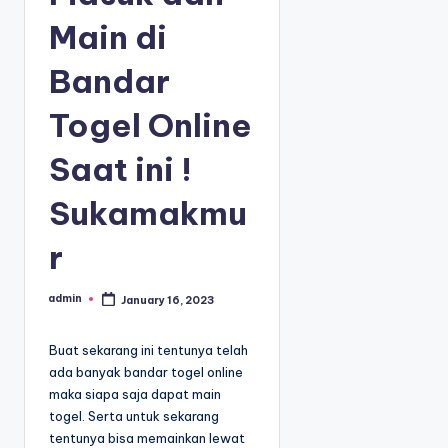
m
Main di
P
r
Bandar
e
d
Togel Online
i
k
Saat ini !
s
i
Sukamakmu
T
o
r
g
e
admin
January 16, 2023
P
l
o
s
O
t
Buat sekarang ini tentunya telah
e
n
d
ada banyak bandar togel online
b
l
y
maka siapa saja dapat main
i
togel. Serta untuk sekarang
n
tentunya bisa memainkan lewat