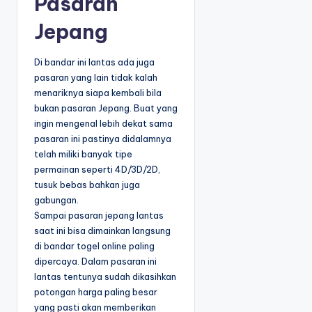
Pasaran
Jepang
Di bandar ini lantas ada juga
pasaran yang lain tidak kalah
menariknya siapa kembali bila
bukan pasaran Jepang. Buat yang
ingin mengenal lebih dekat sama
pasaran ini pastinya didalamnya
telah miliki banyak tipe
permainan seperti 4D/3D/2D,
tusuk bebas bahkan juga
gabungan.
Sampai pasaran jepang lantas
saat ini bisa dimainkan langsung
di bandar togel online paling
dipercaya. Dalam pasaran ini
lantas tentunya sudah dikasihkan
potongan harga paling besar
yang pasti akan memberikan