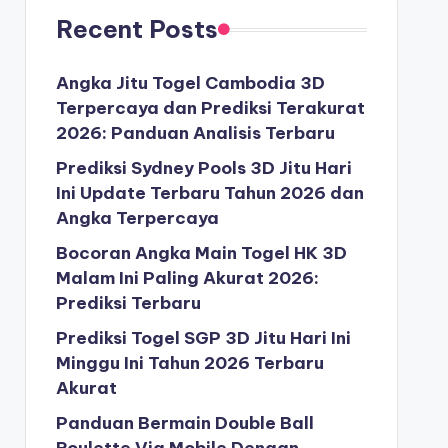
Recent Posts
Angka Jitu Togel Cambodia 3D
Terpercaya dan Prediksi Terakurat
2026: Panduan Analisis Terbaru
Prediksi Sydney Pools 3D Jitu Hari
Ini Update Terbaru Tahun 2026 dan
Angka Terpercaya
Bocoran Angka Main Togel HK 3D
Malam Ini Paling Akurat 2026:
Prediksi Terbaru
Prediksi Togel SGP 3D Jitu Hari Ini
Minggu Ini Tahun 2026 Terbaru
Akurat
Panduan Bermain Double Ball