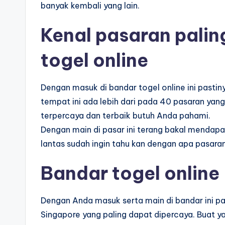
banyak kembali yang lain.
Kenal pasaran palin
togel online
Dengan masuk di bandar togel online ini pastin
tempat ini ada lebih dari pada 40 pasaran yang
terpercaya dan terbaik butuh Anda pahami.
Dengan main di pasar ini terang bakal mendap
lantas sudah ingin tahu kan dengan apa pasaran
Bandar togel online
Dengan Anda masuk serta main di bandar ini pas
Singapore yang paling dapat dipercaya. Buat y