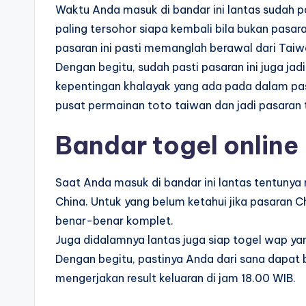
Waktu Anda masuk di bandar ini lantas sudah p
paling tersohor siapa kembali bila bukan pasar
pasaran ini pasti memanglah berawal dari Taiw
Dengan begitu, sudah pasti pasaran ini juga ja
kepentingan khalayak yang ada pada dalam pasa
pusat permainan toto taiwan dan jadi pasaran t
Bandar togel online
Saat Anda masuk di bandar ini lantas tentuny
China. Untuk yang belum ketahui jika pasaran
benar-benar komplet.
Juga didalamnya lantas juga siap togel wap y
Dengan begitu, pastinya Anda dari sana dapat
mengerjakan result keluaran di jam 18.00 WIB.