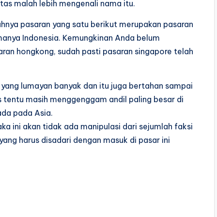
ntas malah lebih mengenali nama itu.
gguhnya pasaran yang satu berikut merupakan pasaran
tamanya Indonesia. Kemungkinan Anda belum
ran hongkong, sudah pasti pasaran singapore telah
 yang lumayan banyak dan itu juga bertahan sampai
tas tentu masih menggenggam andil paling besar di
ada pada Asia.
 ini akan tidak ada manipulasi dari sejumlah faksi
ang harus disadari dengan masuk di pasar ini