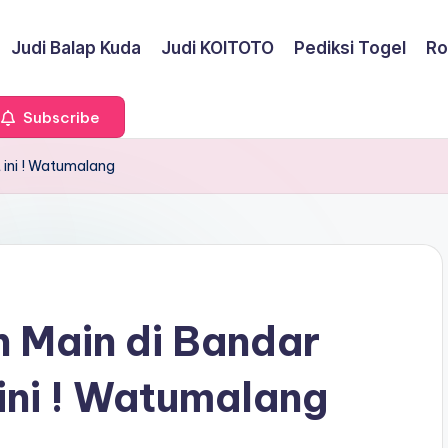
Judi Balap Kuda
Judi KOITOTO
Pediksi Togel
Ro
Subscribe
 ini ! Watumalang
 Main di Bandar
 ini ! Watumalang