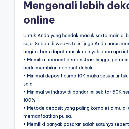
Mengenali lebih dek
online
Untuk Anda yang hendak masuk serta main di ba
saja. Sebab di web-site ini juga Anda harus m
begitu, baru dapat masuk dan yok baca apa inf
• Memiliki account demonstrasi hingga pemain
perlu membikin account dahulu.
• Minimal deposit cuma 10K maka sesuai untu
saja.
• Minimal withdraw di bandar ini sekitar 50K s
100%.
• Metode deposit yang paling komplet dimulai 
memanfaatkan pulsa.
• Memiliki banyak pasaran salah satunya seper