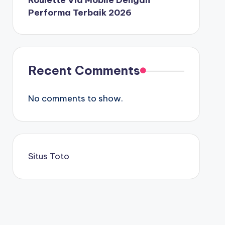
Roulette Via Mobile Dengan
Performa Terbaik 2026
Recent Comments
No comments to show.
Situs Toto