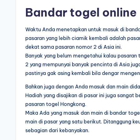
Bandar togel onlin
Waktu Anda menetapkan untuk masuk di bandar 
pasaran yang lebih ciamik kembali adalah pasa
dekat sama pasaran nomor 2 di Asia ini.
Banyak yang belum mengetahui kalau pasaran t
2 yang mempunyai banyak pencinta di Asia juga 
pastinya gak asing kembali bila dengar mengena
Bahkan juga dengan Anda masuk dan main dida
Hadiah yang disajikan di pasar ini juga sangat b
pasaran togel Hongkong.
Maka Ada yang masuk dan main di bandar togel 
main di pasar yang satu berikut. Ditanggung ke
sebagian dari kebanyakan.