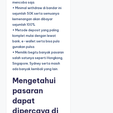
mencoba saja.
• Minimal withdraw di bandar ini
sejumlah 50K serta semuanya
kemenangan akan dibayar
sejumlah 100%.
• Metode deposit yang paling
komplet mulai dengan lewat
bank, e-wallet serta bisa pula
gunakan pulsa.
• Memiliki begitu banyak pasaran
salah satunya seperti Hongkong,
Singapore, Sydney serta masih
ada banyak kembali yang lain.
Mengetahui
pasaran
dapat
dipercaya di