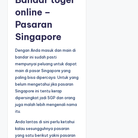
online –
Pasaran
Singapore
Dengan Anda masuk dan main di
bandar ini sudah pasti
mempunyai peluang untuk dapat
main di pasar Singapore yang
paling bisa dipercaya. Untuk yang
belum mengetahui jika pasaran
Singapore ini tentu kerap
dipersingkat jadi SGP dan orang
juga malah lebih mengenali nama
itu.
Anda lantas di sini perlu ketahui
kalau sesungguhnya pasaran
yang satu berikut yakni pasaran