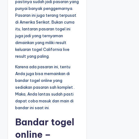
pastinya sudah jadi pasaran yang
punyai banyak penggemarnya.
Pasaran ini juga terang terpusat
di Amerika Serikat. Bukan cuma
itu, lantaran pasaran togel ini
juga jadi yang ternyaman
dimainkan yang miliki result
keluaran togel California live
result yang paling.
Karena ada pasaran ini, tentu
Anda juga bisa memainkan di
bandar togel online yang
sediakan pasaran sah komplet .
Maka, Anda lantas sudah pasti
dapat coba masuk dan main di
bandar ini saat ini.
Bandar togel
online –