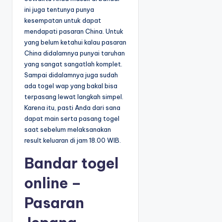
ini juga tentunya punya
kesempatan untuk dapat
mendapati pasaran China. Untuk
yang belum ketahui kalau pasaran
China didalamnya punyai taruhan
yang sangat sangatlah komplet.
Sampai didalamnya juga sudah
ada togel wap yang bakal bisa
terpasang lewat langkah simpel.
Karena itu, pasti Anda dari sana
dapat main serta pasang togel
saat sebelum melaksanakan
result keluaran di jam 18.00 WIB.
Bandar togel
online –
Pasaran