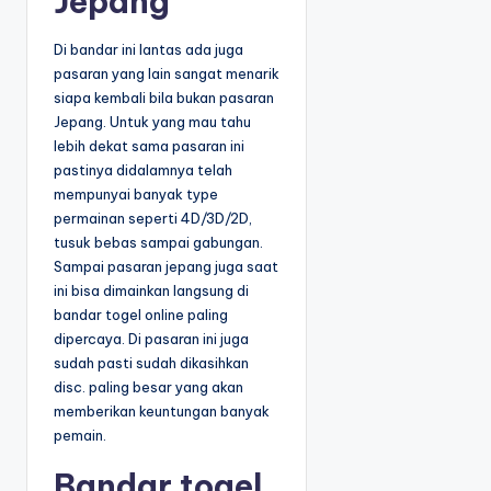
Jepang
Di bandar ini lantas ada juga
pasaran yang lain sangat menarik
siapa kembali bila bukan pasaran
Jepang. Untuk yang mau tahu
lebih dekat sama pasaran ini
pastinya didalamnya telah
mempunyai banyak type
permainan seperti 4D/3D/2D,
tusuk bebas sampai gabungan.
Sampai pasaran jepang juga saat
ini bisa dimainkan langsung di
bandar togel online paling
dipercaya. Di pasaran ini juga
sudah pasti sudah dikasihkan
disc. paling besar yang akan
memberikan keuntungan banyak
pemain.
Bandar togel