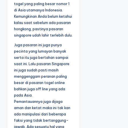
togel yang paling besar nomor 1
di Asia utamanya Indonesia.
Kemungkinan Anda belum ketahui
kalau saat sebelum ada pasaran
hongkong, pastinya pasaran
singapore udah lahir terlebih dulu.
Juga pasaran ini juga punya
pecinta yang lumayan banyak
serta itu juga bertahan sampai
saat ini. Lalu pasaran Singapore
ini juga sudah pasti masih
menggenggam peranan paling
besar di pasaran togel online
bahkan juga off line yang ada
pada Asia.
Pemantauannya juga dijaga
aman dan ketat maka ini tak kan
ada manipulasi dari beberapa
faksi yang tidak bertanggung-
jawab. Ada sesuatu hal yang