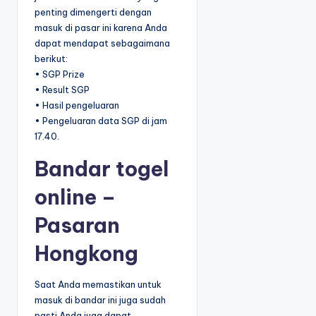
penting dimengerti dengan
masuk di pasar ini karena Anda
dapat mendapat sebagaimana
berikut:
• SGP Prize
• Result SGP
• Hasil pengeluaran
• Pengeluaran data SGP di jam
17.40.
Bandar togel
online –
Pasaran
Hongkong
Saat Anda memastikan untuk
masuk di bandar ini juga sudah
pasti Anda juga dapat