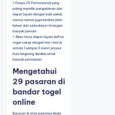
• Punya CS Professional yang
paling memiliki pengalaman dan
dapat layani dengan baik sekali,
santun namun juga berikan jalan
keluar dari seluruhnya rintangan
banyak pemain.
• Akan terus dapat layani daftar
togel cukup dengan kira-kira di
antara 1 sampai 3 menit proses
bisa langsung dipakai untuk
banyak permainan.
Mengetahui
29 pasaran di
bandar togel
online
Barusan di atas pastinya Anda