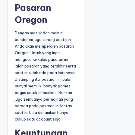
Pasaran
Oregon
Dengan masuk dan main di
bandar ini juga terang pastilah
Anda akan memperoleh pasaran
Oregon. Untuk yang ingin
mengetahui kalau pasaran ini
ialah pasaran yang terakhir serta
saat ini udah ada pada Indonesia.
Disamping itu, pasaran ini pula
punyai memiliki banyak games
bagus untuk dimainkan. Bahkan
juga semuanya permainan yang
berada pada pasaran ini lantas
saat ini bisa dimainkan hanya
cukup satu account saja.
Keuntungan