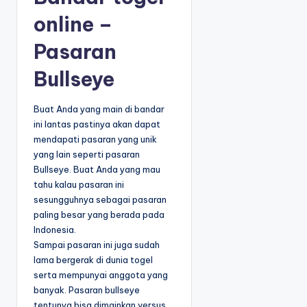
online –
Pasaran
Bullseye
Buat Anda yang main di bandar
ini lantas pastinya akan dapat
mendapati pasaran yang unik
yang lain seperti pasaran
Bullseye. Buat Anda yang mau
tahu kalau pasaran ini
sesungguhnya sebagai pasaran
paling besar yang berada pada
Indonesia.
Sampai pasaran ini juga sudah
lama bergerak di dunia togel
serta mempunyai anggota yang
banyak. Pasaran bullseye
tentunya bisa dimainkan versus