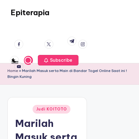
S
k
Epiterapia
i
R
p
a
facebook.co
twitter.co
instagram.co
t
t.me
h
m
m
m
o
a
c
s
youtube.co
o
i
m
Subscribe
n
a
t
Home
»
Marilah Masuk serta Main di Bandar Togel Online Saat ini !
S
e
Bingin Kuning
u
n
k
t
s
e
s
Judi KOITOTO
Posted in
d
Marilah
a
l
Masuk serta
a