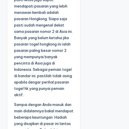
mendapati pasaran yang lebih
menawan kembali adalah
pasaran Hongkong. Siapa saja
pasti sudah mengenal dekat
sama pasaran nomor 2 di Asia ini.
Banyak yang belum ketahui jika
pasaran togel hongkong ini ialah
pasaran paling besar nomor 2
yang mempunyai banyak
pencinta di Asia juga di
Indonesia. Sebagai pemain togel
di bandar ini, pastilah tidak asing
apabila dengar perihal pasaran
togel hk yang punyai pemain
aktif.
Sampai dengan Anda masuk dan
main didalamnya bakal mendapat
beberapa keuntungan. Hadiah
yang disajikan di pasar ini lantas