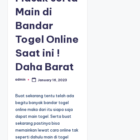
m
Main di
P
r
Bandar
e
d
Togel Online
i
k
Saat ini !
s
i
Daha Barat
T
o
admin
January 16, 2023
P
g
o
s
e
t
Buat sekarang tentu telah ada
e
l
d
begitu banyak bandar togel
b
O
y
online maka dari itu siapa saja
n
dapat main togel. Serta buat
l
sekarang pastinya bisa
i
memainkan lewat cara online tak
n
seperti dahulu main di togel