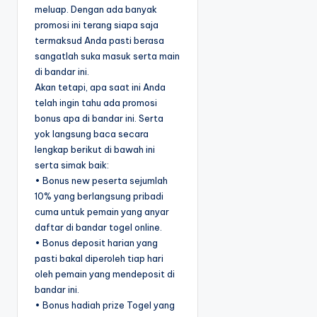
meluap. Dengan ada banyak
promosi ini terang siapa saja
termaksud Anda pasti berasa
sangatlah suka masuk serta main
di bandar ini.
Akan tetapi, apa saat ini Anda
telah ingin tahu ada promosi
bonus apa di bandar ini. Serta
yok langsung baca secara
lengkap berikut di bawah ini
serta simak baik:
• Bonus new peserta sejumlah
10% yang berlangsung pribadi
cuma untuk pemain yang anyar
daftar di bandar togel online.
• Bonus deposit harian yang
pasti bakal diperoleh tiap hari
oleh pemain yang mendeposit di
bandar ini.
• Bonus hadiah prize Togel yang