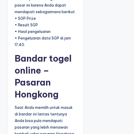
pasar ini karena Anda dapat
mendapati sebagaimana berikut:
• SGP Prize
• Result SGP
• Hasil pengeluaran
• Pengeluaran data SGP di jam
17.40.
Bandar togel
online –
Pasaran
Hongkong
Saat Anda memilih untuk masuk
di bandar ini lantas tentunya
Anda bisa pula mendapati
pasaran yang lebih menawan
kembali yakni pasaran Hongkong.