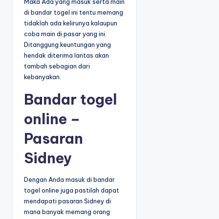
Maka Ada yang masuk serta main
di bandar togel ini tentu memang
tidaklah ada kelirunya kalaupun
coba main di pasar yang ini.
Ditanggung keuntungan yang
hendak diterima lantas akan
tambah sebagian dari
kebanyakan.
Bandar togel
online –
Pasaran
Sidney
Dengan Anda masuk di bandar
togel online juga pastilah dapat
mendapati pasaran Sidney di
mana banyak memang orang