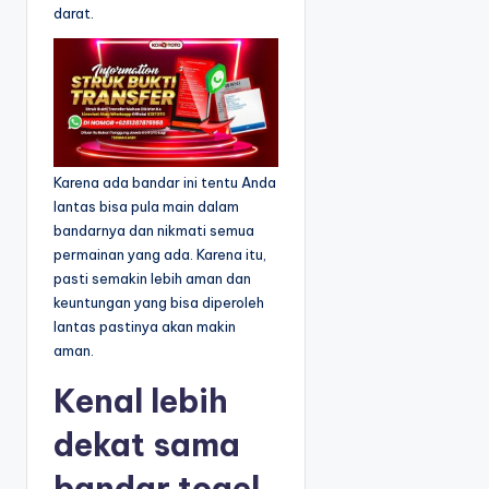
e
darat.
Karena ada bandar ini tentu Anda
lantas bisa pula main dalam
bandarnya dan nikmati semua
permainan yang ada. Karena itu,
pasti semakin lebih aman dan
keuntungan yang bisa diperoleh
lantas pastinya akan makin
aman.
Kenal lebih
dekat sama
bandar togel