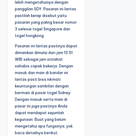
lebih mengetahuinya dengan
panggilan SDY. Pasaran ini lantas
pastilah kerap disebut yaitu
pasaran yang paling besar nomor
3 selesai togel Singapore dan
togel hongkong.
Pasaran ini lantas pastinya dapat
dimainkan dimulai dari jam 13:51
WIB sebagai jam istirahat
sehabis capek bekerja. Dengan
masuk dan main di bandar ini
lantas pasti bisa nikmati
keuntungan sambilan dengan
bermain di pasar togel Sidney.
Dengan masuk serta main di
pasar ini juga pastinya Anda
dapat mendapat sejumlah
kegunaan. Buat yang belum
mengetahui apa fungsinya, yok
baca detailnya berikut: