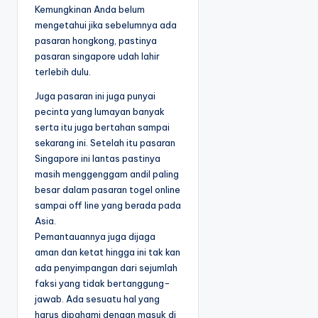
Kemungkinan Anda belum
mengetahui jika sebelumnya ada
pasaran hongkong, pastinya
pasaran singapore udah lahir
terlebih dulu.
Juga pasaran ini juga punyai
pecinta yang lumayan banyak
serta itu juga bertahan sampai
sekarang ini. Setelah itu pasaran
Singapore ini lantas pastinya
masih menggenggam andil paling
besar dalam pasaran togel online
sampai off line yang berada pada
Asia.
Pemantauannya juga dijaga
aman dan ketat hingga ini tak kan
ada penyimpangan dari sejumlah
faksi yang tidak bertanggung-
jawab. Ada sesuatu hal yang
harus dipahami dengan masuk di