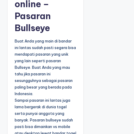
online –
Pasaran
Bullseye
Buat Anda yang main di bandar
ini lantas sudah pasti segera bisa
mendapati pasaran yang unik
yang lain seperti pasaran
Bullseye. Buat Anda yang mau
tahu jika pasaran ini
sesungguhnya sebagai pasaran
paling besar yang berada pada
Indonesia.
Sampai pasaran ini lantas juga
lama bergerak di dunia togel
serta punyai anggota yang
banyak. Pasaran bullseye sudah
pasti bisa dimainkan vs mobile
atau desktop lewat bandar togel