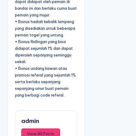
dapat didapat oleh pemain di
bandar ini dan berlaku cuma buat
pemain yang mujur.
• Bonus hadiah kebalik lempeng
yang disediakan untuk beberapa
pemain togel yang untung.
• Bonus Rollingan yang bisa
didapat sejumlah 1% dan dapat
diperoleh sepanjang seminggu
sekali.
• Bonus undang kawan atau
promosi referal yang sejumlah 1%
serta berlaku sepanjang
sepanjang umur buat pemain
yang berbagi code referal.
admin
View All Posts