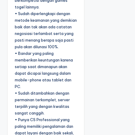
berkompetisi dengan games
togel lainnya.
• Sudah diperlengkapi dengan
metode keamanan yang demikian
baik dan tak akan ada catatan
negosiasi terlambat serta yang
pasti menang berapa saja pasti
pula akan dilunasi 100%.
• Bandar yang paling
memberikan keuntungan karena
setiap saat dimanapun akan
dapat dicapai langsung dalam
mobile-phone atau tablet dan
PC.
• Sudah ditambahkan dengan
permainan terkomplet, server
terpilih yang dengan kwalitas
sangat canggih.
• Punya CS Professional yang
paling memiliki pengalaman dan
dapat layani dengan baik sekali,