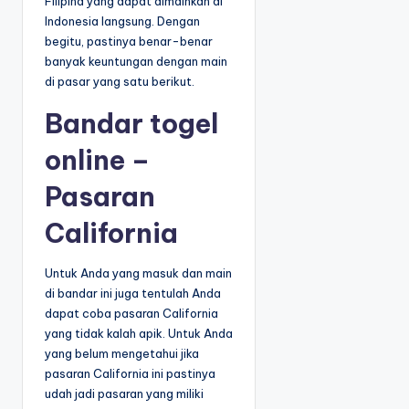
Filipina yang dapat dimainkan di
Indonesia langsung. Dengan
begitu, pastinya benar-benar
banyak keuntungan dengan main
di pasar yang satu berikut.
Bandar togel
online –
Pasaran
California
Untuk Anda yang masuk dan main
di bandar ini juga tentulah Anda
dapat coba pasaran California
yang tidak kalah apik. Untuk Anda
yang belum mengetahui jika
pasaran California ini pastinya
udah jadi pasaran yang miliki