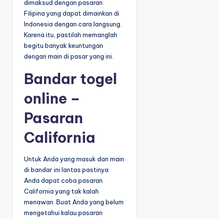
dimaksud dengan pasaran
Filipina yang dapat dimainkan di
Indonesia dengan cara langsung.
Karena itu, pastilah memanglah
begitu banyak keuntungan
dengan main di pasar yang ini.
Bandar togel
online –
Pasaran
California
Untuk Anda yang masuk dan main
di bandar ini lantas pastinya
Anda dapat coba pasaran
California yang tak kalah
menawan. Buat Anda yang belum
mengetahui kalau pasaran