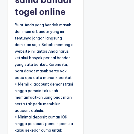
togel online
Buat Anda yang hendak masuk
dan main di bandar yang ini
tentunya jangan langsung
demikian saja. Sebab memang di
website ini lantas Anda harus
ketahui banyak perihal bandar
yang satu berikut. Karena itu,
baru dapat masuk serta yok
baca apa data menarik berikut:
• Memiliki account demonstrasi
hingga pemain tak usah
memanfaatkan uang buat main
serta tak perlu membikin
account dahulu.
• Minimal deposit cuman 10K
hingga pas buat pemain pemula
kalau sekedar cuma untuk