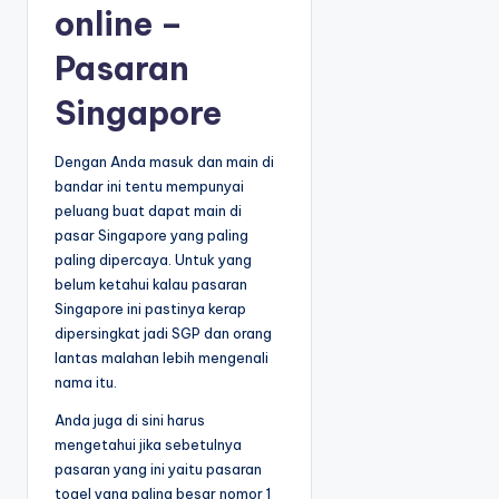
online –
Pasaran
Singapore
Dengan Anda masuk dan main di
bandar ini tentu mempunyai
peluang buat dapat main di
pasar Singapore yang paling
paling dipercaya. Untuk yang
belum ketahui kalau pasaran
Singapore ini pastinya kerap
dipersingkat jadi SGP dan orang
lantas malahan lebih mengenali
nama itu.
Anda juga di sini harus
mengetahui jika sebetulnya
pasaran yang ini yaitu pasaran
togel yang paling besar nomor 1