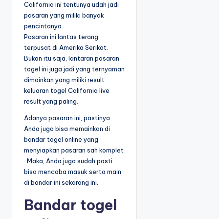
California ini tentunya udah jadi
pasaran yang miliki banyak
pencintanya.
Pasaran ini lantas terang
terpusat di Amerika Serikat.
Bukan itu saja, lantaran pasaran
togel ini juga jadi yang ternyaman
dimainkan yang miliki result
keluaran togel California live
result yang paling.
Adanya pasaran ini, pastinya
Anda juga bisa memainkan di
bandar togel online yang
menyiapkan pasaran sah komplet
. Maka, Anda juga sudah pasti
bisa mencoba masuk serta main
di bandar ini sekarang ini.
Bandar togel