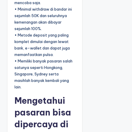
mencoba saja.
• Minimal withdraw di bandar ini
sejumlah 50K dan seluruhnya
kemenangan akan dibayar
sejumlah 100%.
• Metode deposit yang paling
komplet dimulai dengan lewat
bank, e-wallet dan dapat juga
memanfaatkan pulsa.
• Memiliki banyak pasaran salah
satunya seperti Hongkong,
Singapore, Sydney serta
masihlah banyak kembali yang
lain.
Mengetahui
pasaran bisa
dipercaya di