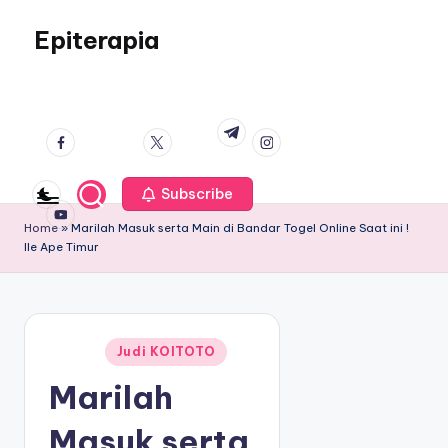
S
k
Epiterapia
i
R
p
a
facebook.co
twitter.co
instagram.co
t
t.me
h
m
m
m
o
a
c
s
youtube.co
o
i
m
Subscribe
n
a
t
Home
»
Marilah Masuk serta Main di Bandar Togel Online Saat ini !
S
e
Ile Ape Timur
u
n
k
t
s
e
s
Judi KOITOTO
Posted in
d
Marilah
a
l
Masuk serta
a