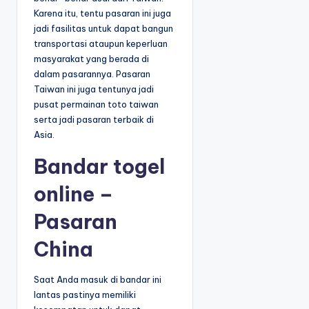
Karena itu, tentu pasaran ini juga
jadi fasilitas untuk dapat bangun
transportasi ataupun keperluan
masyarakat yang berada di
dalam pasarannya. Pasaran
Taiwan ini juga tentunya jadi
pusat permainan toto taiwan
serta jadi pasaran terbaik di
Asia.
Bandar togel
online –
Pasaran
China
Saat Anda masuk di bandar ini
lantas pastinya memiliki