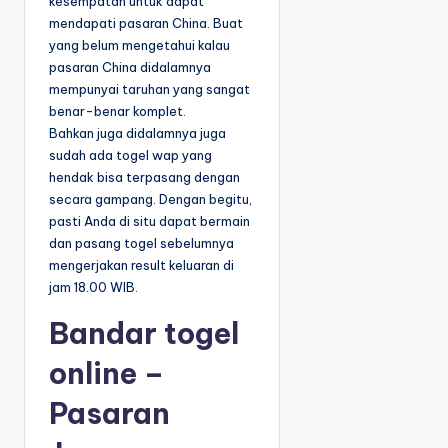
kesempatan untuk dapat
mendapati pasaran China. Buat
yang belum mengetahui kalau
pasaran China didalamnya
mempunyai taruhan yang sangat
benar-benar komplet.
Bahkan juga didalamnya juga
sudah ada togel wap yang
hendak bisa terpasang dengan
secara gampang. Dengan begitu,
pasti Anda di situ dapat bermain
dan pasang togel sebelumnya
mengerjakan result keluaran di
jam 18.00 WIB.
Bandar togel
online –
Pasaran