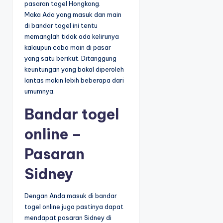
pasaran togel Hongkong.
Maka Ada yang masuk dan main
di bandar togel ini tentu
memanglah tidak ada kelirunya
kalaupun coba main di pasar
yang satu berikut. Ditanggung
keuntungan yang bakal diperoleh
lantas makin lebih beberapa dari
umumnya.
Bandar togel
online –
Pasaran
Sidney
Dengan Anda masuk di bandar
togel online juga pastinya dapat
mendapat pasaran Sidney di