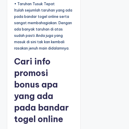
• Taruhan Tusuk Tepat
Itulah sejumlah taruhan yang ada
pada bandar togel online serta
sangat membahagiakan. Dengan
ada banyak taruhan di atas
sudah pasti Anda juga yang
masuk di sini tak kan kembali
rasakan jenuh main didalamnya.
Cari info
promosi
bonus apa
yang ada
pada bandar
togel online