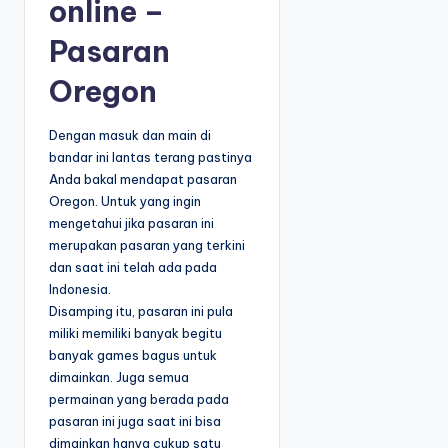
online –
Pasaran
Oregon
Dengan masuk dan main di
bandar ini lantas terang pastinya
Anda bakal mendapat pasaran
Oregon. Untuk yang ingin
mengetahui jika pasaran ini
merupakan pasaran yang terkini
dan saat ini telah ada pada
Indonesia.
Disamping itu, pasaran ini pula
miliki memiliki banyak begitu
banyak games bagus untuk
dimainkan. Juga semua
permainan yang berada pada
pasaran ini juga saat ini bisa
dimainkan hanya cukup satu