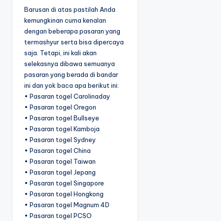
Barusan di atas pastilah Anda
kemungkinan cuma kenalan
dengan beberapa pasaran yang
termashyur serta bisa dipercaya
saja. Tetapi, ini kali akan
selekasnya dibawa semuanya
pasaran yang berada di bandar
ini dan yok baca apa berikut ini:
• Pasaran togel Carolinaday
• Pasaran togel Oregon
• Pasaran togel Bullseye
• Pasaran togel Kamboja
• Pasaran togel Sydney
• Pasaran togel China
• Pasaran togel Taiwan
• Pasaran togel Jepang
• Pasaran togel Singapore
• Pasaran togel Hongkong
• Pasaran togel Magnum 4D
• Pasaran togel PCSO