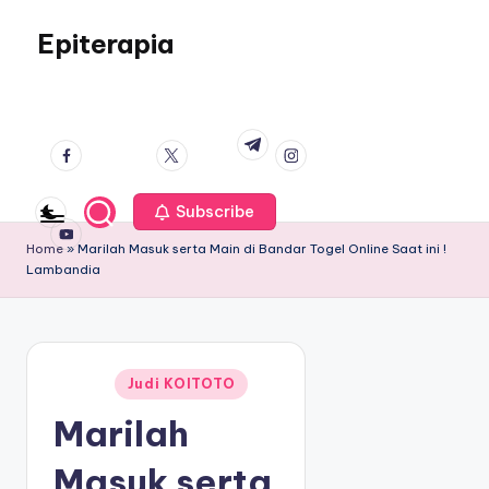
S
k
Epiterapia
i
R
p
a
facebook.co
twitter.co
instagram.co
t
t.me
h
m
m
m
o
a
c
s
youtube.co
o
i
m
Subscribe
n
a
t
Home
»
Marilah Masuk serta Main di Bandar Togel Online Saat ini !
S
e
Lambandia
u
n
k
t
s
e
s
Judi KOITOTO
Posted in
d
Marilah
a
l
Masuk serta
a