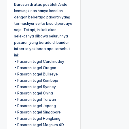
Barusan di atas pastilah Anda
kemungkinan hanya kenalan
dengan beberapa pasaran yang
termashyur serta bisa dipercaya
saja. Tetapi, ini kali akan
selekasnya dibawa seluruhnya
pasaran yang berada di bandar
ini serta yok baca apa tersebut
ini:
• Pasaran togel Carolinaday
• Pasaran togel Oregon
• Pasaran togel Bullseye
• Pasaran togel Kamboja
• Pasaran togel Sydney
• Pasaran togel China
• Pasaran togel Taiwan
• Pasaran togel Jepang
• Pasaran togel Singapore
• Pasaran togel Hongkong
• Pasaran togel Magnum 4D