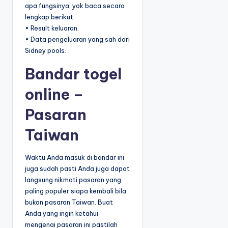
apa fungsinya, yok baca secara
lengkap berikut:
• Result keluaran.
• Data pengeluaran yang sah dari
Sidney pools.
Bandar togel
online –
Pasaran
Taiwan
Waktu Anda masuk di bandar ini
juga sudah pasti Anda juga dapat
langsung nikmati pasaran yang
paling populer siapa kembali bila
bukan pasaran Taiwan. Buat
Anda yang ingin ketahui
mengenai pasaran ini pastilah