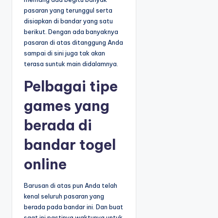
pasaran yang terunggul serta
disiapkan di bandar yang satu
berikut. Dengan ada banyaknya
pasaran di atas ditanggung Anda
sampai di sini juga tak akan
terasa suntuk main didalamnya.
Pelbagai tipe
games yang
berada di
bandar togel
online
Barusan di atas pun Anda telah
kenal seluruh pasaran yang
berada pada bandar ini. Dan buat
saat ini pastinya waktunya untuk