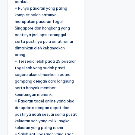
berikut:
• Punya pasaran yang paling
komplet salah satunya
merupakan pasaran Togel
Singapore dan hongkong yang
pastinya jadi opsi terunggul
serta pastinya pula amat ramai
dimainkan oleh kebanyakan
orang.
• Tersedia lebih pada 29 pasaran
togel sah yang sudah pasti
segera akan dimainkan secara
gampang dengan cara langsung
serta banyak memberi
keuntungan menarik.
• Pasaran togel online yang bisa
di-update dengan cepat dan
pastinya udah sesuai sama pusat
keluaran sah yang miliki angka
keluaran yang paling resmi.
• Salah satu pasaran yang saat