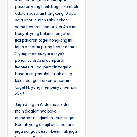
pasaran yang lebih bagus kembali
adalah pasaran Hongkong. Siapa
saja pasti sudah tahu dekat
sama pasaran nomor 2 di Asia ini.
Banyak yang belum mengetahui
jika pasaran togel hongkong ini
ialah pasaran paling besar nomor
2 yang mempunyai banyak
pencinta di Asia sampai di
Indonesia. Jadi pemain togel di
bandar ini, pastilah tidak asing
kalau dengar terkait pasaran
togel hk yang mempunyai pemain
aktif.
Juga dengan Anda masuk dan
main didalamnya bakal
mendapati sejumlah keuntungan.
Hadiah yang disajikan di pasar ini
juga sangat besar. Belumlah juga