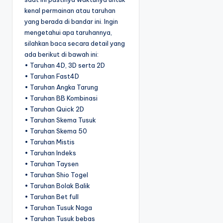
kenal permainan atau taruhan
yang berada di bandar ini. Ingin
mengetahui apa taruhannya,
silahkan baca secara detail yang
ada berikut di bawah ini:
• Taruhan 4D, 3D serta 2D
• Taruhan Fast4D
• Taruhan Angka Tarung
• Taruhan BB Kombinasi
• Taruhan Quick 2D
• Taruhan Skema Tusuk
• Taruhan Skema 50
• Taruhan Mistis
• Taruhan Indeks
• Taruhan Taysen
• Taruhan Shio Togel
• Taruhan Bolak Balik
• Taruhan Bet full
• Taruhan Tusuk Naga
• Taruhan Tusuk bebas