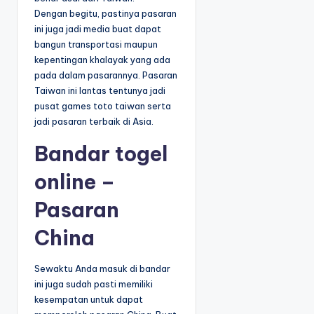
Dengan begitu, pastinya pasaran
ini juga jadi media buat dapat
bangun transportasi maupun
kepentingan khalayak yang ada
pada dalam pasarannya. Pasaran
Taiwan ini lantas tentunya jadi
pusat games toto taiwan serta
jadi pasaran terbaik di Asia.
Bandar togel
online –
Pasaran
China
Sewaktu Anda masuk di bandar
ini juga sudah pasti memiliki
kesempatan untuk dapat