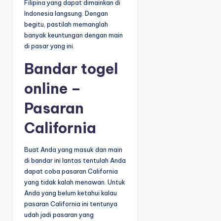
Filipina yang dapat dimainkan di
Indonesia langsung. Dengan
begitu, pastilah memanglah
banyak keuntungan dengan main
di pasar yang ini.
Bandar togel
online –
Pasaran
California
Buat Anda yang masuk dan main
di bandar ini lantas tentulah Anda
dapat coba pasaran California
yang tidak kalah menawan. Untuk
Anda yang belum ketahui kalau
pasaran California ini tentunya
udah jadi pasaran yang