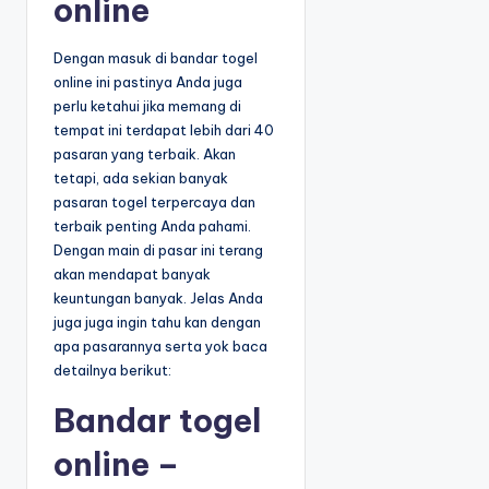
online
Dengan masuk di bandar togel
online ini pastinya Anda juga
perlu ketahui jika memang di
tempat ini terdapat lebih dari 40
pasaran yang terbaik. Akan
tetapi, ada sekian banyak
pasaran togel terpercaya dan
terbaik penting Anda pahami.
Dengan main di pasar ini terang
akan mendapat banyak
keuntungan banyak. Jelas Anda
juga juga ingin tahu kan dengan
apa pasarannya serta yok baca
detailnya berikut:
Bandar togel
online –