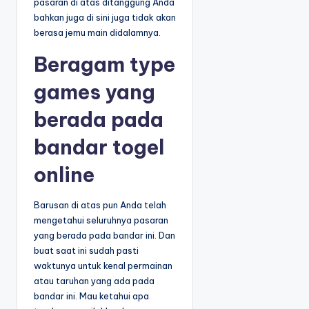
pasaran di atas ditanggung Anda
bahkan juga di sini juga tidak akan
berasa jemu main didalamnya.
Beragam type
games yang
berada pada
bandar togel
online
Barusan di atas pun Anda telah
mengetahui seluruhnya pasaran
yang berada pada bandar ini. Dan
buat saat ini sudah pasti
waktunya untuk kenal permainan
atau taruhan yang ada pada
bandar ini. Mau ketahui apa