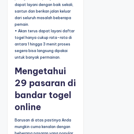
dapat layani dengan baik sekali,
santun dan berikan jalan keluar
dari seluruh masalah beberapa
pemain.
• Akan terus dapat layani daftar
togel hanya cukup rata-rata di
antara 1 hingga 3 menit proses
segera bisa langsung dipakai
untuk banyak permainan.
Mengetahui
29 pasaran di
bandar togel
online
Barusan di atas pastinya Anda
mungkin cuma kenalan dengan
beberapa pasaran yang popular