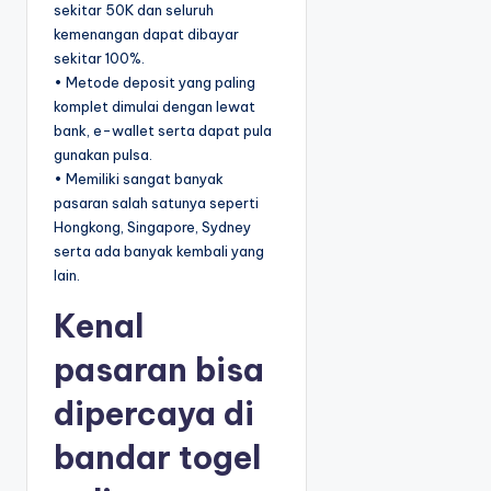
sekitar 50K dan seluruh
kemenangan dapat dibayar
sekitar 100%.
• Metode deposit yang paling
komplet dimulai dengan lewat
bank, e-wallet serta dapat pula
gunakan pulsa.
• Memiliki sangat banyak
pasaran salah satunya seperti
Hongkong, Singapore, Sydney
serta ada banyak kembali yang
lain.
Kenal
pasaran bisa
dipercaya di
bandar togel