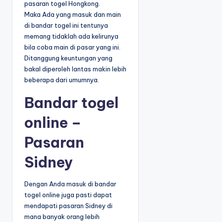
pasaran togel Hongkong.
Maka Ada yang masuk dan main
di bandar togel ini tentunya
memang tidaklah ada kelirunya
bila coba main di pasar yang ini.
Ditanggung keuntungan yang
bakal diperoleh lantas makin lebih
beberapa dari umumnya.
Bandar togel
online –
Pasaran
Sidney
Dengan Anda masuk di bandar
togel online juga pasti dapat
mendapati pasaran Sidney di
mana banyak orang lebih