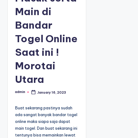
m
Main di
P
r
Bandar
e
d
Togel Online
i
k
Saat ini !
s
i
Morotai
T
o
Utara
g
e
admin
January 16, 2023
P
l
o
s
O
t
Buat sekarang pastinya sudah
e
n
d
ada sangat banyak bandar togel
b
l
y
online maka siapa saja dapat
i
main togel. Dan buat sekarang ini
n
tentunya bisa memainkan lewat