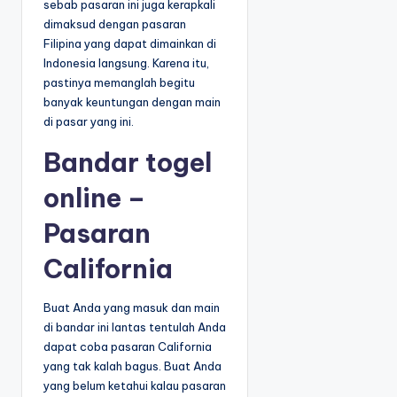
sebab pasaran ini juga kerapkali
dimaksud dengan pasaran
Filipina yang dapat dimainkan di
Indonesia langsung. Karena itu,
pastinya memanglah begitu
banyak keuntungan dengan main
di pasar yang ini.
Bandar togel
online –
Pasaran
California
Buat Anda yang masuk dan main
di bandar ini lantas tentulah Anda
dapat coba pasaran California
yang tak kalah bagus. Buat Anda
yang belum ketahui kalau pasaran