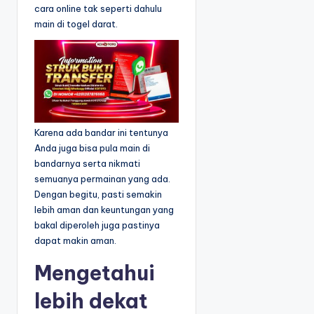
e
cara online tak seperti dahulu
main di togel darat.
Karena ada bandar ini tentunya
Anda juga bisa pula main di
bandarnya serta nikmati
semuanya permainan yang ada.
Dengan begitu, pasti semakin
lebih aman dan keuntungan yang
bakal diperoleh juga pastinya
dapat makin aman.
Mengetahui
lebih dekat