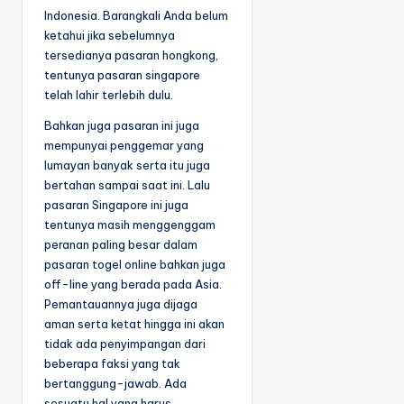
Indonesia. Barangkali Anda belum
ketahui jika sebelumnya
tersedianya pasaran hongkong,
tentunya pasaran singapore
telah lahir terlebih dulu.
Bahkan juga pasaran ini juga
mempunyai penggemar yang
lumayan banyak serta itu juga
bertahan sampai saat ini. Lalu
pasaran Singapore ini juga
tentunya masih menggenggam
peranan paling besar dalam
pasaran togel online bahkan juga
off-line yang berada pada Asia.
Pemantauannya juga dijaga
aman serta ketat hingga ini akan
tidak ada penyimpangan dari
beberapa faksi yang tak
bertanggung-jawab. Ada
sesuatu hal yang harus