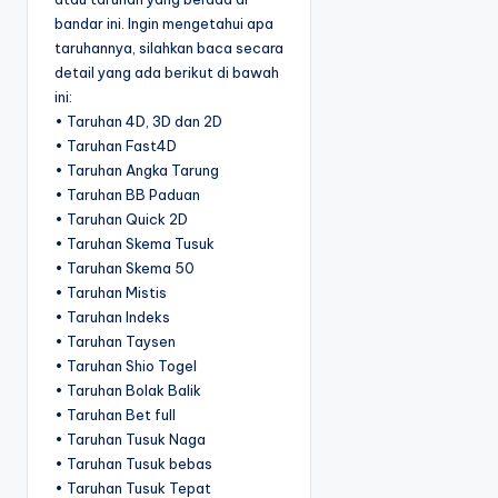
bandar ini. Ingin mengetahui apa
taruhannya, silahkan baca secara
detail yang ada berikut di bawah
ini:
• Taruhan 4D, 3D dan 2D
• Taruhan Fast4D
• Taruhan Angka Tarung
• Taruhan BB Paduan
• Taruhan Quick 2D
• Taruhan Skema Tusuk
• Taruhan Skema 50
• Taruhan Mistis
• Taruhan Indeks
• Taruhan Taysen
• Taruhan Shio Togel
• Taruhan Bolak Balik
• Taruhan Bet full
• Taruhan Tusuk Naga
• Taruhan Tusuk bebas
• Taruhan Tusuk Tepat