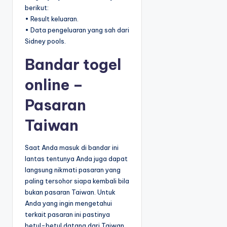
berikut:
• Result keluaran.
• Data pengeluaran yang sah dari
Sidney pools.
Bandar togel
online –
Pasaran
Taiwan
Saat Anda masuk di bandar ini
lantas tentunya Anda juga dapat
langsung nikmati pasaran yang
paling tersohor siapa kembali bila
bukan pasaran Taiwan. Untuk
Anda yang ingin mengetahui
terkait pasaran ini pastinya
betul-betul datang dari Taiwan.