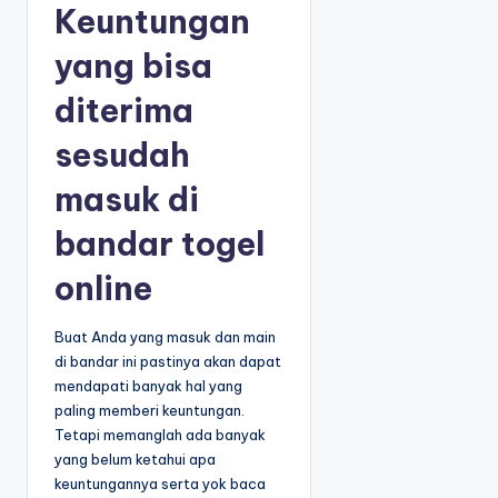
Keuntungan
yang bisa
diterima
sesudah
masuk di
bandar togel
online
Buat Anda yang masuk dan main
di bandar ini pastinya akan dapat
mendapati banyak hal yang
paling memberi keuntungan.
Tetapi memanglah ada banyak
yang belum ketahui apa
keuntungannya serta yok baca