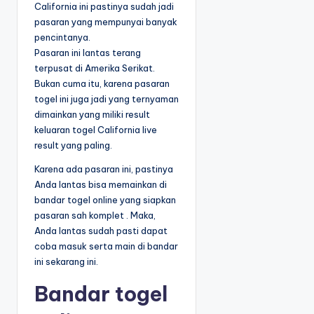
California ini pastinya sudah jadi
pasaran yang mempunyai banyak
pencintanya.
Pasaran ini lantas terang
terpusat di Amerika Serikat.
Bukan cuma itu, karena pasaran
togel ini juga jadi yang ternyaman
dimainkan yang miliki result
keluaran togel California live
result yang paling.
Karena ada pasaran ini, pastinya
Anda lantas bisa memainkan di
bandar togel online yang siapkan
pasaran sah komplet . Maka,
Anda lantas sudah pasti dapat
coba masuk serta main di bandar
ini sekarang ini.
Bandar togel