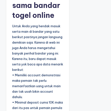
sama bandar
togel online
Untuk Anda yang hendak masuk
serta main di bandar yang satu
berikut pastinya jangan langsung
demikian saja. Karena di web ini
juga Anda harus mengetahui
banyak perihal bandar yang ini.
Karena itu, baru dapat masuk
serta yok baca apa data menarik
berikut:
• Memiliki account demonstrasi
maka pemain tak perlu
memanfaatkan uang untuk main
dan tak usah bikin account
dahulu.
• Minimal deposit cuma 10K maka
dari itu pas untuk pemain pemula