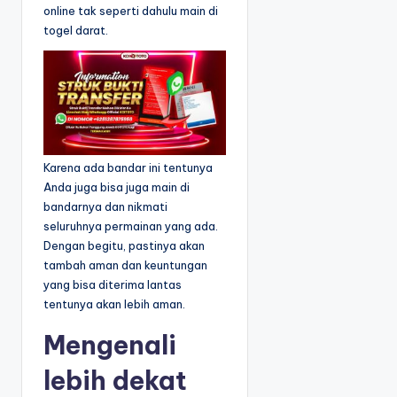
e
online tak seperti dahulu main di
togel darat.
Karena ada bandar ini tentunya
Anda juga bisa juga main di
bandarnya dan nikmati
seluruhnya permainan yang ada.
Dengan begitu, pastinya akan
tambah aman dan keuntungan
yang bisa diterima lantas
tentunya akan lebih aman.
Mengenali
lebih dekat