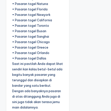
• Pasaran togel Natuna
• Pasaran togel Florida
• Pasaran togel Newyork
• Pasaran togel California
• Pasaran togel Toronto
• Pasaran togel Busan
• Pasaran togel Sanghai
• Pasaran togel Chicago
• Pasaran togel Greece
• Pasaran togel Orlando
• Pasaran togel Dallas
Saat ini pastilah Anda dapat lihat
sendiri kan kalau betul-betul ada
begitu banyak pasaran yang
terunggul dan disiapkan di
bandar yang satu berikut.
Dengan ada banyaknya pasaran
di atas ditanggung Anda juga di
sini juga tidak akan terasa jemu
main didalamnya.