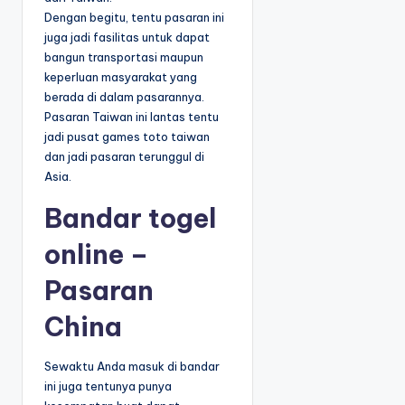
Dengan begitu, tentu pasaran ini
juga jadi fasilitas untuk dapat
bangun transportasi maupun
keperluan masyarakat yang
berada di dalam pasarannya.
Pasaran Taiwan ini lantas tentu
jadi pusat games toto taiwan
dan jadi pasaran terunggul di
Asia.
Bandar togel
online –
Pasaran
China
Sewaktu Anda masuk di bandar
ini juga tentunya punya