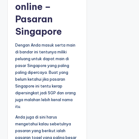
online –
Pasaran
Singapore
Dengan Anda masuk serta main
di bandar ini tentunya miliki
peluang untuk dapat main di
pasar Singapore yang paling
paling dipercaya. Buat yang
belum ketahui jika pasaran
Singapore ini tentu kerap
dipersingkat jadi SGP dan orang
juga malahan lebih kenal nama
itu.
Anda juga di sini harus
mengetahui kalau sebetulnya
pasaran yang berikut ialah
pasaran togel yang paling besar