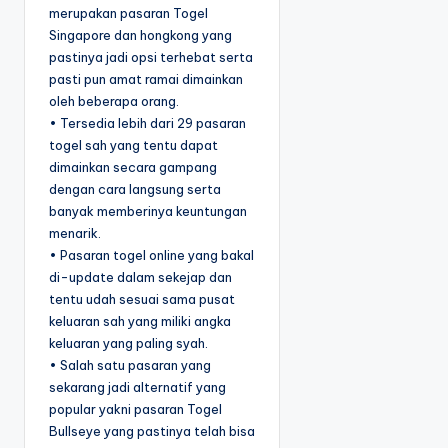
merupakan pasaran Togel
Singapore dan hongkong yang
pastinya jadi opsi terhebat serta
pasti pun amat ramai dimainkan
oleh beberapa orang.
• Tersedia lebih dari 29 pasaran
togel sah yang tentu dapat
dimainkan secara gampang
dengan cara langsung serta
banyak memberinya keuntungan
menarik.
• Pasaran togel online yang bakal
di-update dalam sekejap dan
tentu udah sesuai sama pusat
keluaran sah yang miliki angka
keluaran yang paling syah.
• Salah satu pasaran yang
sekarang jadi alternatif yang
popular yakni pasaran Togel
Bullseye yang pastinya telah bisa