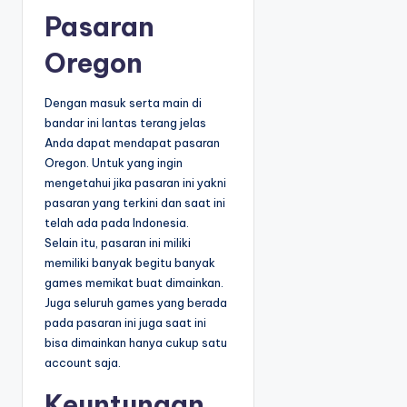
Pasaran
Oregon
Dengan masuk serta main di
bandar ini lantas terang jelas
Anda dapat mendapat pasaran
Oregon. Untuk yang ingin
mengetahui jika pasaran ini yakni
pasaran yang terkini dan saat ini
telah ada pada Indonesia.
Selain itu, pasaran ini miliki
memiliki banyak begitu banyak
games memikat buat dimainkan.
Juga seluruh games yang berada
pada pasaran ini juga saat ini
bisa dimainkan hanya cukup satu
account saja.
Keuntungan