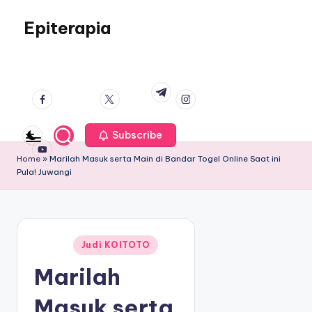
S
k
Epiterapia
i
R
p
a
facebook.co
twitter.co
instagram.co
t
t.me
h
m
m
m
o
a
c
s
youtube.co
o
i
m
Subscribe
n
a
t
Home
»
Marilah Masuk serta Main di Bandar Togel Online Saat ini
S
e
Pula! Juwangi
u
n
k
t
s
e
s
Judi KOITOTO
Posted in
d
Marilah
a
l
Masuk serta
a