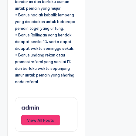
bandar ini dan berlaku cuman
untuk pemain yang mujur.
• Bonus hadiah kebalik lempeng
yang disediakan untuk beberapa
pemain togel yang untung.
• Bonus Rollingan yang hendak
didapat senilai 1% serta dapat
didapat waktu seminggu sekali.
• Bonus undang rekan atau
promosi referal yang senilai 1%
dan berlaku waktu sepanjang
umur untuk pemain yang sharing
code referal.
admin
View All Posts