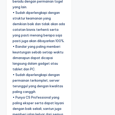
beradu dengan permainan togel
yang lain.
• Sudah diperlengkapi dengan
struktur keamanan yang
demikian baik dan tidak akan ada
catatan bisnis terhenti serta
yang pasti menang berapa saja
pasti juga akan dibayarkan 100%.
• Bandar yang paling memberi
keuntungan sebab setiap waktu
dimanapun dapat dicapai
langsung dalam gadget atau
tablet dan PC.
• Sudah diperlengkapi dengan
permainan terkomplet, server
terunggul yang dengan kwalitas
paling canggih.
• Punya CS Professional yang
paling eksper serta dapat layani
dengan baik sekali, santun juga
memberi jalan keluar dari semua