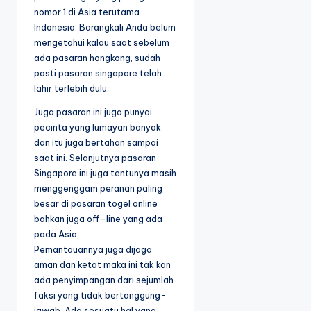
nomor 1 di Asia terutama
Indonesia. Barangkali Anda belum
mengetahui kalau saat sebelum
ada pasaran hongkong, sudah
pasti pasaran singapore telah
lahir terlebih dulu.
Juga pasaran ini juga punyai
pecinta yang lumayan banyak
dan itu juga bertahan sampai
saat ini. Selanjutnya pasaran
Singapore ini juga tentunya masih
menggenggam peranan paling
besar di pasaran togel online
bahkan juga off-line yang ada
pada Asia.
Pemantauannya juga dijaga
aman dan ketat maka ini tak kan
ada penyimpangan dari sejumlah
faksi yang tidak bertanggung-
jawab. Ada sesuatu hal yang