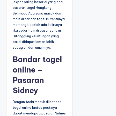
jekpot paling besar di yang ada
pasaran togel Hongkong.
Sehingga Ada yang masuk dan
main di bandar togel ini tentunya
memang tidaklah ada kelirunya
jika coba main di pasar yang ini.
Ditanggung keuntungan yang
bakal didapat lantas lebih
sebagian dari umumnya.
Bandar togel
online –
Pasaran
Sidney
Dengan Anda masuk di bandar
togel online lantas pastinya
dapat mendapati pasaran Sidney