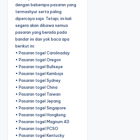
dengan beberapa pasaran yang
termashyur serta paling
dipercaya saja. Tetapi, ini kali
segera akan dibawa semua
pasaran yang berada pada
bandar ini dan yok baca apa
berikut ini:
• Pasaran togel Carolinaday
• Pasaran togel Oregon
• Pasaran togel Bullseye
• Pasaran togel Kamboja
• Pasaran togel Sydney
• Pasaran togel China
• Pasaran togel Taiwan
• Pasaran togel Jepang
• Pasaran togel Singapore
• Pasaran togel Hongkong
• Pasaran togel Magnum 4D
• Pasaran togel PCSO
• Pasaran togel Kentucky