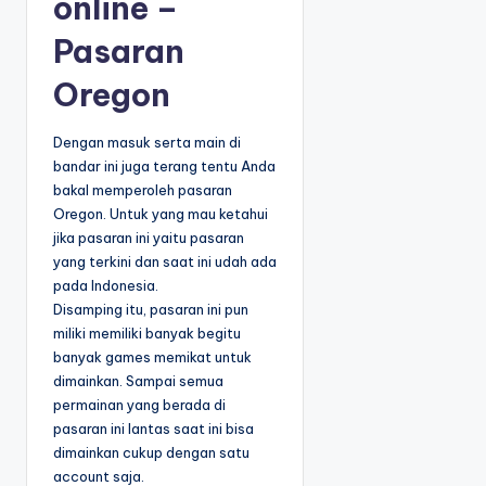
online –
Pasaran
Oregon
Dengan masuk serta main di
bandar ini juga terang tentu Anda
bakal memperoleh pasaran
Oregon. Untuk yang mau ketahui
jika pasaran ini yaitu pasaran
yang terkini dan saat ini udah ada
pada Indonesia.
Disamping itu, pasaran ini pun
miliki memiliki banyak begitu
banyak games memikat untuk
dimainkan. Sampai semua
permainan yang berada di
pasaran ini lantas saat ini bisa
dimainkan cukup dengan satu
account saja.