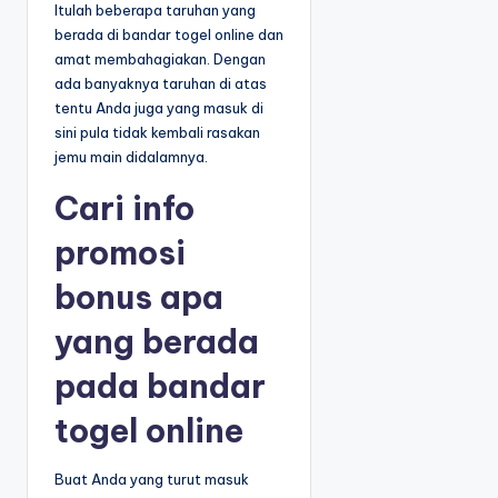
Itulah beberapa taruhan yang
berada di bandar togel online dan
amat membahagiakan. Dengan
ada banyaknya taruhan di atas
tentu Anda juga yang masuk di
sini pula tidak kembali rasakan
jemu main didalamnya.
Cari info
promosi
bonus apa
yang berada
pada bandar
togel online
Buat Anda yang turut masuk