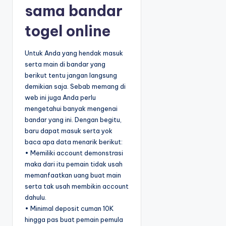
sama bandar
togel online
Untuk Anda yang hendak masuk
serta main di bandar yang
berikut tentu jangan langsung
demikian saja. Sebab memang di
web ini juga Anda perlu
mengetahui banyak mengenai
bandar yang ini. Dengan begitu,
baru dapat masuk serta yok
baca apa data menarik berikut:
• Memiliki account demonstrasi
maka dari itu pemain tidak usah
memanfaatkan uang buat main
serta tak usah membikin account
dahulu.
• Minimal deposit cuman 10K
hingga pas buat pemain pemula