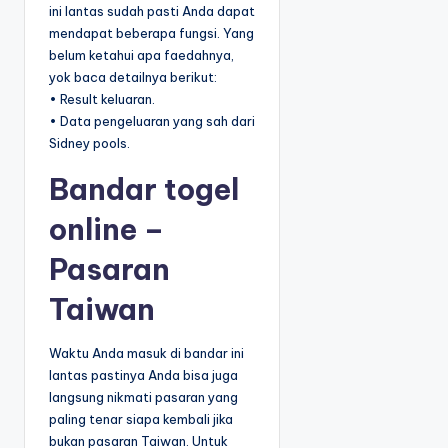
ini lantas sudah pasti Anda dapat
mendapat beberapa fungsi. Yang
belum ketahui apa faedahnya,
yok baca detailnya berikut:
• Result keluaran.
• Data pengeluaran yang sah dari
Sidney pools.
Bandar togel
online –
Pasaran
Taiwan
Waktu Anda masuk di bandar ini
lantas pastinya Anda bisa juga
langsung nikmati pasaran yang
paling tenar siapa kembali jika
bukan pasaran Taiwan. Untuk