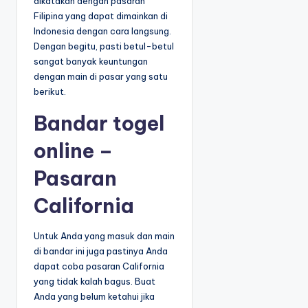
dikatakan dengan pasaran
Filipina yang dapat dimainkan di
Indonesia dengan cara langsung.
Dengan begitu, pasti betul-betul
sangat banyak keuntungan
dengan main di pasar yang satu
berikut.
Bandar togel
online –
Pasaran
California
Untuk Anda yang masuk dan main
di bandar ini juga pastinya Anda
dapat coba pasaran California
yang tidak kalah bagus. Buat
Anda yang belum ketahui jika