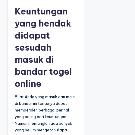
Keuntungan
yang hendak
didapat
sesudah
masuk di
bandar togel
online
Buat Anda yang masuk dan main
di bandar ini tentunya dapat
memperoleh berbagai perihal
yang paling beri keuntungan.
Namun memanglah ada banyak
yang belum mengetahui apa