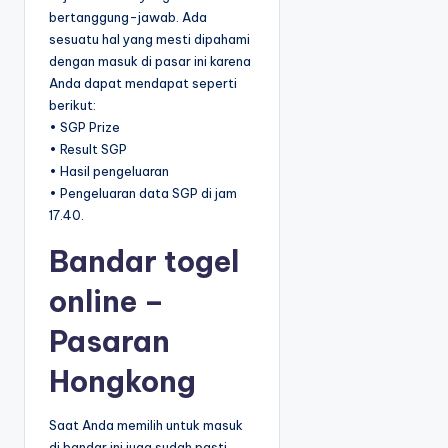
bertanggung-jawab. Ada
sesuatu hal yang mesti dipahami
dengan masuk di pasar ini karena
Anda dapat mendapat seperti
berikut:
• SGP Prize
• Result SGP
• Hasil pengeluaran
• Pengeluaran data SGP di jam
17.40.
Bandar togel
online –
Pasaran
Hongkong
Saat Anda memilih untuk masuk
di bandar ini juga sudah pasti