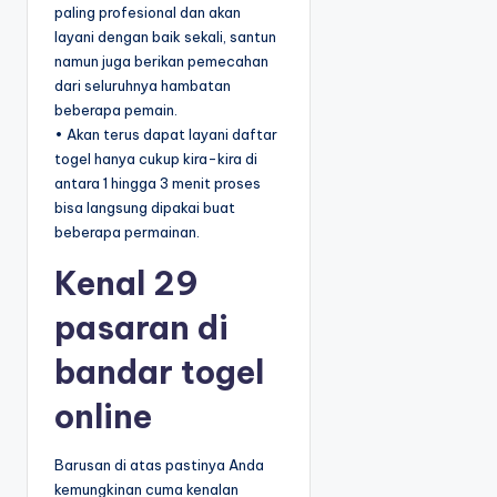
paling profesional dan akan
layani dengan baik sekali, santun
namun juga berikan pemecahan
dari seluruhnya hambatan
beberapa pemain.
• Akan terus dapat layani daftar
togel hanya cukup kira-kira di
antara 1 hingga 3 menit proses
bisa langsung dipakai buat
beberapa permainan.
Kenal 29
pasaran di
bandar togel
online
Barusan di atas pastinya Anda
kemungkinan cuma kenalan