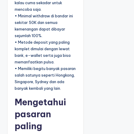
kalau cuma sekadar untuk
mencoba saja.
• Minimal withdraw di bandar ini
sekitar 50K dan semua
kemenangan dapat dibayar
sejumlah 100%.
• Metode deposit yang paling
komplet dimulai dengan lewat
bank, e-wallet serta juga bisa
memanfaatkan pulsa.
• Memiliki begitu banyak pasaran
salah satunya seperti Hongkong,
Singapore, Sydney dan ada
banyak kembali yang lain.
Mengetahui
pasaran
paling