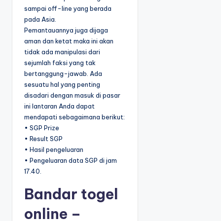
sampai off-line yang berada
pada Asia.
Pemantauannya juga dijaga
aman dan ketat maka ini akan
tidak ada manipulasi dari
sejumlah faksi yang tak
bertanggung-jawab. Ada
sesuatu hal yang penting
disadari dengan masuk di pasar
ini lantaran Anda dapat
mendapati sebagaimana berikut:
• SGP Prize
• Result SGP
• Hasil pengeluaran
• Pengeluaran data SGP di jam
17.40.
Bandar togel
online –