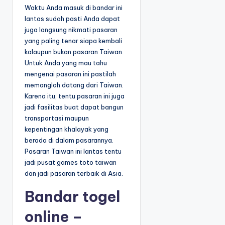
Waktu Anda masuk di bandar ini
lantas sudah pasti Anda dapat
juga langsung nikmati pasaran
yang paling tenar siapa kembali
kalaupun bukan pasaran Taiwan.
Untuk Anda yang mau tahu
mengenai pasaran ini pastilah
memanglah datang dari Taiwan.
Karena itu, tentu pasaran ini juga
jadi fasilitas buat dapat bangun
transportasi maupun
kepentingan khalayak yang
berada di dalam pasarannya.
Pasaran Taiwan ini lantas tentu
jadi pusat games toto taiwan
dan jadi pasaran terbaik di Asia.
Bandar togel
online –