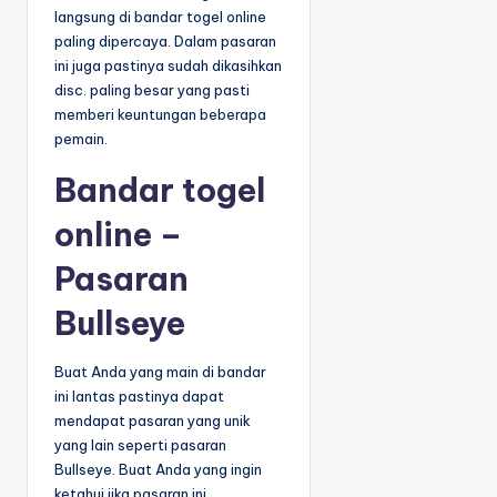
langsung di bandar togel online
paling dipercaya. Dalam pasaran
ini juga pastinya sudah dikasihkan
disc. paling besar yang pasti
memberi keuntungan beberapa
pemain.
Bandar togel
online –
Pasaran
Bullseye
Buat Anda yang main di bandar
ini lantas pastinya dapat
mendapat pasaran yang unik
yang lain seperti pasaran
Bullseye. Buat Anda yang ingin
ketahui jika pasaran ini