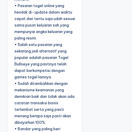
• Pasaran togel online yang
hendak di-update dalam waktu
cepat dan tentu saja udah sesuai
sama pusat keluaran sah yang
mempunyai angka keluaran yang
paling resmi.
• Salah satu pasaran yang
sekarang jadi alternatif yang
popular adalah pasaran Togel
Bullseye yang pastinya telah
dapat berkompetisi dengan
games togel lainnya.
• Sudah ditambahkan dengan
mekanisme keamanan yang
demikian baik dan tidak akan ada
catatan transaksi bisnis
terlambat serta yang pasti
menang berapa saja pasti akan
dibayarkan 100%.
• Bandar yang paling beri