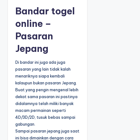
Bandar togel
online –
Pasaran
Jepang
Di bandar ini juga ada juga
pasaran yang lain tidak kalah
menariknya siapa kembali
kalaupun bukan pasaran Jepang.
Buat yang pengin mengenal lebih
dekat sama pasaran ini pastinya
didalamnya telah miliki banyak
macam permainan seperti
4D/3D/2D, tusuk bebas sampai
gabungan.
Sampai pasaran jepang juga saat
ini bisa dimainkan dengan cara