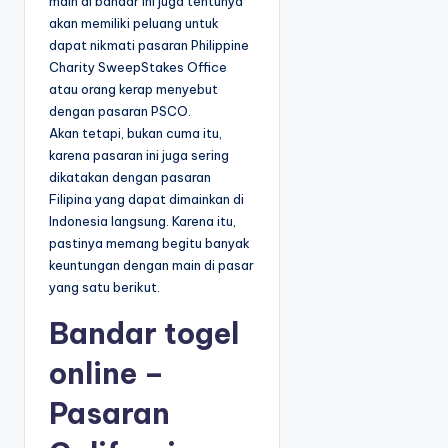
main di bandar ini juga tentunya
akan memiliki peluang untuk
dapat nikmati pasaran Philippine
Charity SweepStakes Office
atau orang kerap menyebut
dengan pasaran PSCO.
Akan tetapi, bukan cuma itu,
karena pasaran ini juga sering
dikatakan dengan pasaran
Filipina yang dapat dimainkan di
Indonesia langsung. Karena itu,
pastinya memang begitu banyak
keuntungan dengan main di pasar
yang satu berikut.
Bandar togel
online –
Pasaran