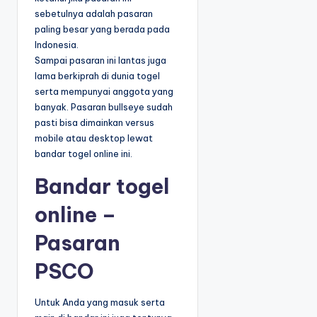
sebetulnya adalah pasaran
paling besar yang berada pada
Indonesia.
Sampai pasaran ini lantas juga
lama berkiprah di dunia togel
serta mempunyai anggota yang
banyak. Pasaran bullseye sudah
pasti bisa dimainkan versus
mobile atau desktop lewat
bandar togel online ini.
Bandar togel
online –
Pasaran
PSCO
Untuk Anda yang masuk serta