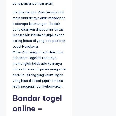
yang punyai pemain aktif.
Sampai dengan Anda masuk dan
main didalamnya akan mendapat
beberapa keuntungan. Hadiah
yang disajikan di pasar ini lantas
juga besar. Belumlah juga jekpot
paling besar di yang ada pasaran
togel Hongkong.
Maka Ada yang masuk dan main
di bandar togel ini tentunya
memanglah tidak ada kelirunya
bila coba main di pasar yang satu
berikut. Ditanggung keuntungan
yang bisa didapat juga semakin
lebih sebagian dari kebanyakan.
Bandar togel
online –