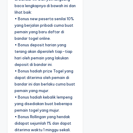
baca lengkapnya di bawah ini dan
lihat baik:
• Bonus new peserta senilai 10%
yang berjalan pribadi cuma buat
pemain yang baru daftar di
bandar togel online.
• Bonus deposit harian yang
terang akan diperoleh tiap-tiap
hari oleh pemain yang lakukan
deposit di bandar ini.
• Bonus hadiah prize Togel yang
dapat diterima oleh pemain di
bandar ini dan berlaku cuma buat
pemain yang mujur.
• Bonus hadiah kebalik lempeng
yang disediakan buat beberapa
pemain togel yang mujur.
• Bonus Rollingan yang hendak
didapat sejumlah 1% dan dapat
diterima waktu 1 minggu sekali.