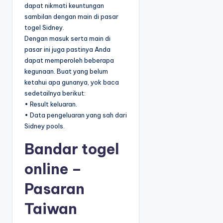
dapat nikmati keuntungan
sambilan dengan main di pasar
togel Sidney.
Dengan masuk serta main di
pasar ini juga pastinya Anda
dapat memperoleh beberapa
kegunaan. Buat yang belum
ketahui apa gunanya, yok baca
sedetailnya berikut:
• Result keluaran.
• Data pengeluaran yang sah dari
Sidney pools.
Bandar togel
online –
Pasaran
Taiwan