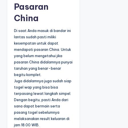
Pasaran
China
Di saat Anda masuk di bandar ini
lantas sudah pasti miliki
kesempatan untuk dapat
mendapati pasaran China. Untuk
yang belum mengetahui jika
pasaran China didalamnya punyai
taruhan yang benar-benar
begitu komplet.
Juga didalamnya juga sudah siap
togel wap yang bisa bisa
terpasang lewat langkah simpel.
Dengan begitu, pasti Anda dari
sana dapat bermain serta
pasang togel sebelumnya
melaksanakan result keluaran di
jam 18.00 WIB.