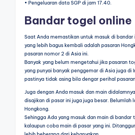
• Pengeluaran data SGP di jam 17.40.
Bandar togel onlin
Saat Anda memastikan untuk masuk di bandar i
yang lebih bagus kembali adalah pasaran Hong
pasaran nomor 2 di Asia ini.
Banyak yang belum mengetahui jika pasaran tog
yang punyai banyak penggemar di Asia juga di I
pastinya tidak asing bila dengar perihal pasar
Juga dengan Anda masuk dan main didalamnya
disajikan di pasar ini juga juga besar. Belumlah
Hongkong.
Sehingga Ada yang masuk dan main di bandar to
kalaupun coba main di pasar yang ini. Ditangg
lebih beberapa dari kebanyakan.