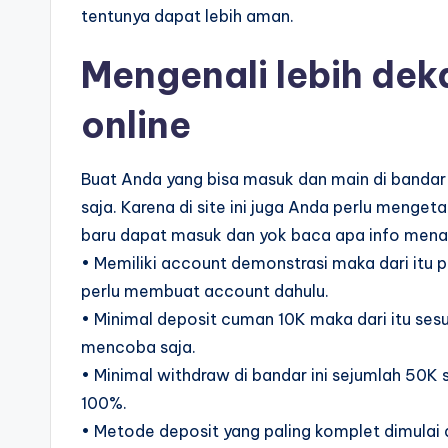
tentunya dapat lebih aman.
Mengenali lebih dek
online
Buat Anda yang bisa masuk dan main di bandar 
saja. Karena di site ini juga Anda perlu menge
baru dapat masuk dan yok baca apa info menar
• Memiliki account demonstrasi maka dari itu 
perlu membuat account dahulu.
• Minimal deposit cuman 10K maka dari itu ses
mencoba saja.
• Minimal withdraw di bandar ini sejumlah 50K
100%.
• Metode deposit yang paling komplet dimulai