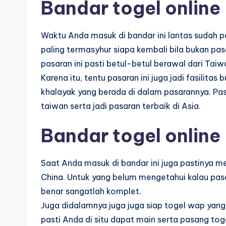
Bandar togel online
Waktu Anda masuk di bandar ini lantas sudah p
paling termasyhur siapa kembali bila bukan p
pasaran ini pasti betul-betul berawal dari Taiw
Karena itu, tentu pasaran ini juga jadi fasili
khalayak yang berada di dalam pasarannya. Pas
taiwan serta jadi pasaran terbaik di Asia.
Bandar togel online
Saat Anda masuk di bandar ini juga pastinya 
China. Untuk yang belum mengetahui kalau pasa
benar sangatlah komplet.
Juga didalamnya juga juga siap togel wap yang
pasti Anda di situ dapat main serta pasang tog