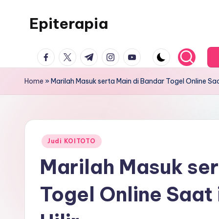
Epiterapia
Skip
to
Rahasia
content
facebook.com
twitter.com
t.me
instagram.com
youtube.com
Sukses
dalam
Home
»
Marilah Masuk serta Main di Bandar Togel Online Saat
Prediksi
Togel
Online
Posted
Judi KOITOTO
in
Marilah Masuk ser
Togel Online Saat 