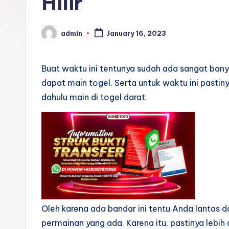
Hilir
admin
January 16, 2023
Posted
by
Buat waktu ini tentunya sudah ada sangat banya
dapat main togel. Serta untuk waktu ini pastin
dahulu main di togel darat.
Oleh karena ada bandar ini tentu Anda lantas 
permainan yang ada. Karena itu, pastinya lebih