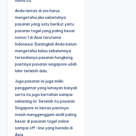
nama itu.
Anda lantas di sini harus
mengetahui jika sebetulnya
pasaran yang satu berikut yaitu
pasaran togel yang paling besar
nomor 1 di Asia terutama
Indonesia. Barangkali Anda belum
mengetahui kalau sebelumnya
tersedianya pasaran hongkong,
pastinya pasaran singapore udah
lahir terlebih dulu.
Juga pasaran ini juga miliki
penggemar yang lumayan banyak
serta itu juga bertahan sampai
sekarang ini. Setelah itu pasaran
Singapore ini lantas pastinya
masih menggenggam andil paling
besar di pasaran togel online
sampai off-line yang berada di
Asia.