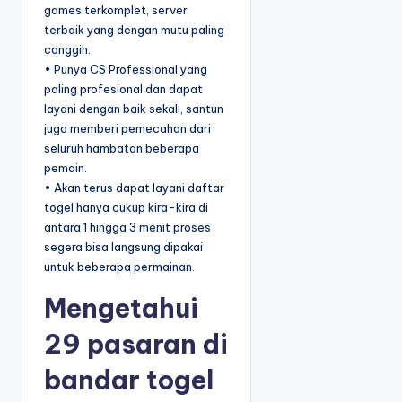
games terkomplet, server
terbaik yang dengan mutu paling
canggih.
• Punya CS Professional yang
paling profesional dan dapat
layani dengan baik sekali, santun
juga memberi pemecahan dari
seluruh hambatan beberapa
pemain.
• Akan terus dapat layani daftar
togel hanya cukup kira-kira di
antara 1 hingga 3 menit proses
segera bisa langsung dipakai
untuk beberapa permainan.
Mengetahui
29 pasaran di
bandar togel