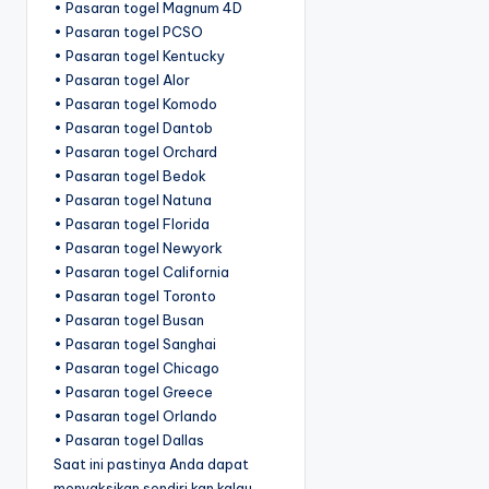
• Pasaran togel Magnum 4D
• Pasaran togel PCSO
• Pasaran togel Kentucky
• Pasaran togel Alor
• Pasaran togel Komodo
• Pasaran togel Dantob
• Pasaran togel Orchard
• Pasaran togel Bedok
• Pasaran togel Natuna
• Pasaran togel Florida
• Pasaran togel Newyork
• Pasaran togel California
• Pasaran togel Toronto
• Pasaran togel Busan
• Pasaran togel Sanghai
• Pasaran togel Chicago
• Pasaran togel Greece
• Pasaran togel Orlando
• Pasaran togel Dallas
Saat ini pastinya Anda dapat
menyaksikan sendiri kan kalau