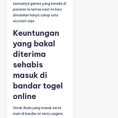
semuanya games yang berada di
pasaran ini lantas saat ini bisa
dimainkan hanya cukup satu
account saja.
Keuntungan
yang bakal
diterima
sehabis
masuk di
bandar togel
online
Untuk Anda yang masuk serta
main di bandar ini tentu segera