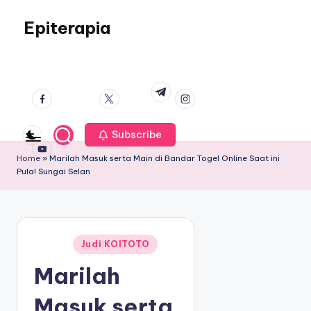
S
k
Epiterapia
i
R
p
a
facebook.co
twitter.co
instagram.co
t
t.me
h
m
m
m
o
a
c
s
youtube.co
o
i
m
Subscribe
n
a
t
Home
»
Marilah Masuk serta Main di Bandar Togel Online Saat ini
S
e
Pula! Sungai Selan
u
n
k
t
s
e
s
Judi KOITOTO
Posted in
d
Marilah
a
l
Masuk serta
a