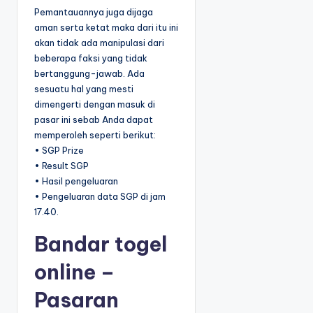
Pemantauannya juga dijaga
aman serta ketat maka dari itu ini
akan tidak ada manipulasi dari
beberapa faksi yang tidak
bertanggung-jawab. Ada
sesuatu hal yang mesti
dimengerti dengan masuk di
pasar ini sebab Anda dapat
memperoleh seperti berikut:
• SGP Prize
• Result SGP
• Hasil pengeluaran
• Pengeluaran data SGP di jam
17.40.
Bandar togel
online –
Pasaran