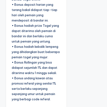
• Bonus deposit harian yang
terang bakal didapat tiap-tiap
hari oleh pemain yang
mendeposit di bandar ini.
• Bonus hadiah prize Togel yang
dapat diterima oleh pemain di
bandar ini dan berlaku cuma
untuk pemain yang untung.
• Bonus hadiah kebalik lempeng
yang dihidangkan buat beberapa
pemain togel yang mujur.
• Bonus Rollingan yang bisa
didapat sejumlah 1% dan dapat
diterima waktu 1 minggu sekali.
• Bonus undang kawan atau
promosi referal yang senilai 1%
serta berlaku sepanjang
sepanjang umur untuk pemain
yang berbagi code referal.