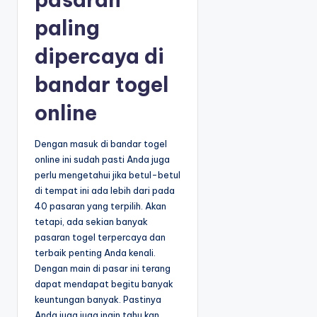
paling
dipercaya di
bandar togel
online
Dengan masuk di bandar togel
online ini sudah pasti Anda juga
perlu mengetahui jika betul-betul
di tempat ini ada lebih dari pada
40 pasaran yang terpilih. Akan
tetapi, ada sekian banyak
pasaran togel terpercaya dan
terbaik penting Anda kenali.
Dengan main di pasar ini terang
dapat mendapat begitu banyak
keuntungan banyak. Pastinya
Anda juga juga ingin tahu kan