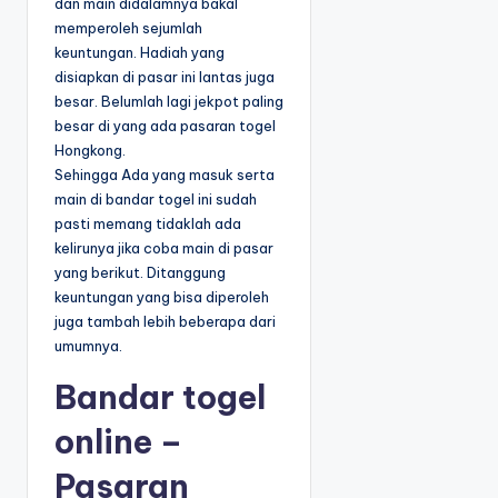
dan main didalamnya bakal
memperoleh sejumlah
keuntungan. Hadiah yang
disiapkan di pasar ini lantas juga
besar. Belumlah lagi jekpot paling
besar di yang ada pasaran togel
Hongkong.
Sehingga Ada yang masuk serta
main di bandar togel ini sudah
pasti memang tidaklah ada
kelirunya jika coba main di pasar
yang berikut. Ditanggung
keuntungan yang bisa diperoleh
juga tambah lebih beberapa dari
umumnya.
Bandar togel
online –
Pasaran