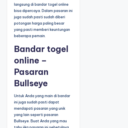
langsung di bandar togel online
bisa dipercaya. Dalam pasaran ini
juga sudah pasti sudah diberi
potongan harga paling besar
yang pasti memberi keuntungan
beberapa pemain.
Bandar togel
online –
Pasaran
Bullseye
Untuk Anda yang main di bandar
ini juga sudah pasti dapat
mendapati pasaran yang unik
yang lain seperti pasaran
Bullseye. Buat Anda yang mau
tahu jika pasaran ini sebetulnya