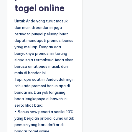
togel online
Untuk Anda yang turut masuk
dan main di bandar ini juga
ternyata punyai peluang buat
dapat mendapati promosi bonus
yang meluap. Dengan ada
banyaknya promosi ini terang
siapa saja termaksud Anda akan
berasa amat puas masuk dan
main di bandar ini.
Tapi, apa saat ini Anda udah ingin
tahu ada promosi bonus apa di
bandar ini. Dan yok langsung
baca lengkapnya di bawah ini
serta lihat baik:
• Bonus new peserta senilai 10%
yang berjalan pribadi cuma untuk
pemain yang baru daftar di
bandar togel online.