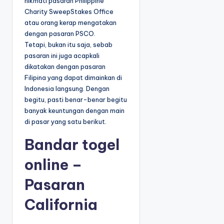
nikmati pasaran Philippine
Charity SweepStakes Office
atau orang kerap mengatakan
dengan pasaran PSCO.
Tetapi, bukan itu saja, sebab
pasaran ini juga acapkali
dikatakan dengan pasaran
Filipina yang dapat dimainkan di
Indonesia langsung. Dengan
begitu, pasti benar-benar begitu
banyak keuntungan dengan main
di pasar yang satu berikut.
Bandar togel
online –
Pasaran
California