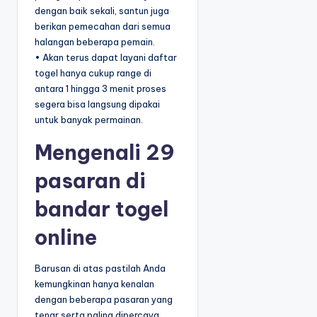
dengan baik sekali, santun juga
berikan pemecahan dari semua
halangan beberapa pemain.
• Akan terus dapat layani daftar
togel hanya cukup range di
antara 1 hingga 3 menit proses
segera bisa langsung dipakai
untuk banyak permainan.
Mengenali 29
pasaran di
bandar togel
online
Barusan di atas pastilah Anda
kemungkinan hanya kenalan
dengan beberapa pasaran yang
tenar serta paling dipercaya