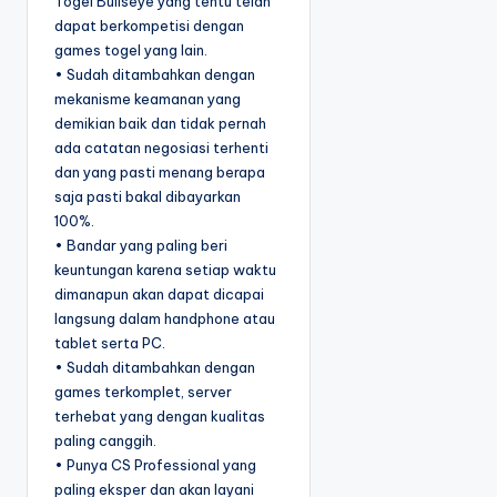
Togel Bullseye yang tentu telah
dapat berkompetisi dengan
games togel yang lain.
• Sudah ditambahkan dengan
mekanisme keamanan yang
demikian baik dan tidak pernah
ada catatan negosiasi terhenti
dan yang pasti menang berapa
saja pasti bakal dibayarkan
100%.
• Bandar yang paling beri
keuntungan karena setiap waktu
dimanapun akan dapat dicapai
langsung dalam handphone atau
tablet serta PC.
• Sudah ditambahkan dengan
games terkomplet, server
terhebat yang dengan kualitas
paling canggih.
• Punya CS Professional yang
paling eksper dan akan layani