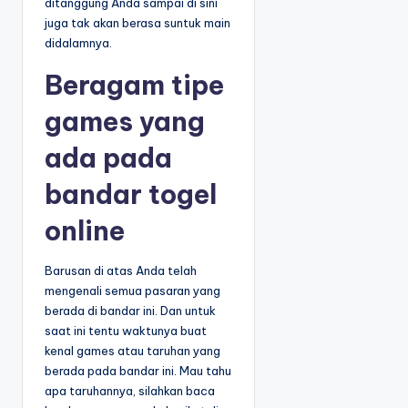
ditanggung Anda sampai di sini
juga tak akan berasa suntuk main
didalamnya.
Beragam tipe
games yang
ada pada
bandar togel
online
Barusan di atas Anda telah
mengenali semua pasaran yang
berada di bandar ini. Dan untuk
saat ini tentu waktunya buat
kenal games atau taruhan yang
berada pada bandar ini. Mau tahu
apa taruhannya, silahkan baca