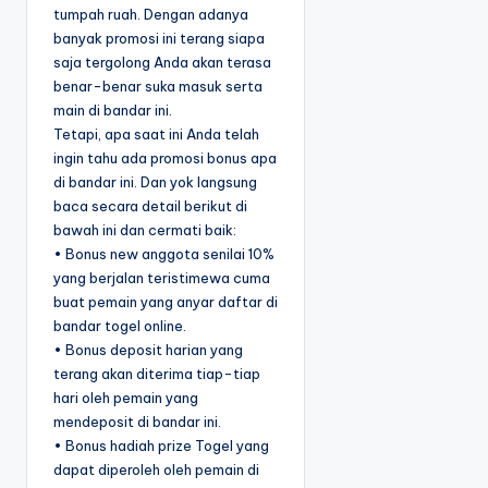
tumpah ruah. Dengan adanya
banyak promosi ini terang siapa
saja tergolong Anda akan terasa
benar-benar suka masuk serta
main di bandar ini.
Tetapi, apa saat ini Anda telah
ingin tahu ada promosi bonus apa
di bandar ini. Dan yok langsung
baca secara detail berikut di
bawah ini dan cermati baik:
• Bonus new anggota senilai 10%
yang berjalan teristimewa cuma
buat pemain yang anyar daftar di
bandar togel online.
• Bonus deposit harian yang
terang akan diterima tiap-tiap
hari oleh pemain yang
mendeposit di bandar ini.
• Bonus hadiah prize Togel yang
dapat diperoleh oleh pemain di