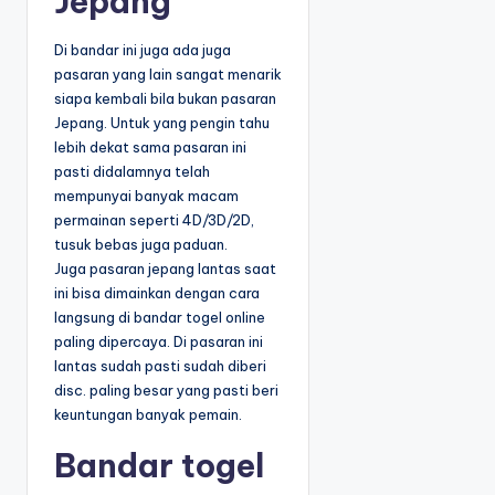
Jepang
Di bandar ini juga ada juga
pasaran yang lain sangat menarik
siapa kembali bila bukan pasaran
Jepang. Untuk yang pengin tahu
lebih dekat sama pasaran ini
pasti didalamnya telah
mempunyai banyak macam
permainan seperti 4D/3D/2D,
tusuk bebas juga paduan.
Juga pasaran jepang lantas saat
ini bisa dimainkan dengan cara
langsung di bandar togel online
paling dipercaya. Di pasaran ini
lantas sudah pasti sudah diberi
disc. paling besar yang pasti beri
keuntungan banyak pemain.
Bandar togel