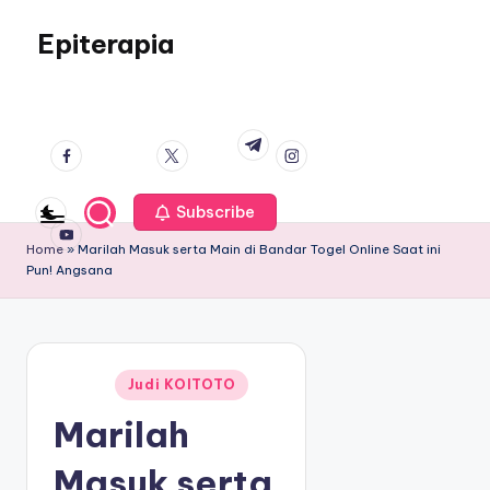
S
k
Epiterapia
i
R
p
a
facebook.co
twitter.co
instagram.co
t
t.me
h
m
m
m
o
a
c
s
youtube.co
o
i
m
Subscribe
n
a
t
Home
»
Marilah Masuk serta Main di Bandar Togel Online Saat ini
S
e
Pun! Angsana
u
n
k
t
s
e
s
Judi KOITOTO
Posted in
d
Marilah
a
l
Masuk serta
a