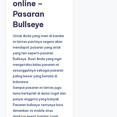
online –
Pasaran
Bullseye
Untuk Anda yang main di bandar
ini lantas pastinya segera akan
mendapat pasaran yang antik
yang lain seperti pasaran
Bullseye. Buat Anda yang ingin
mengetahui kalau pasaran ini
sesungguhnya sebagai pasaran
paling besar yang berada di
Indonesia.
Sampai pasaran ini lantas juga
lama berkiprah di dunia togel dan
punyai anggota yang banyak.
Pasaran bullseye tentunya bisa
dimainkan vs mobile atau
desktop lewat bandar togel