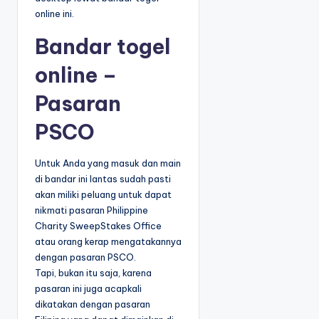
online ini.
Bandar togel
online –
Pasaran
PSCO
Untuk Anda yang masuk dan main
di bandar ini lantas sudah pasti
akan miliki peluang untuk dapat
nikmati pasaran Philippine
Charity SweepStakes Office
atau orang kerap mengatakannya
dengan pasaran PSCO.
Tapi, bukan itu saja, karena
pasaran ini juga acapkali
dikatakan dengan pasaran