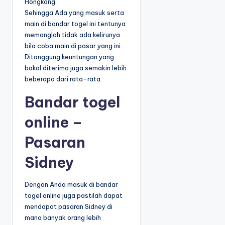
Hongkong.
Sehingga Ada yang masuk serta
main di bandar togel ini tentunya
memanglah tidak ada kelirunya
bila coba main di pasar yang ini.
Ditanggung keuntungan yang
bakal diterima juga semakin lebih
beberapa dari rata-rata.
Bandar togel
online –
Pasaran
Sidney
Dengan Anda masuk di bandar
togel online juga pastilah dapat
mendapat pasaran Sidney di
mana banyak orang lebih