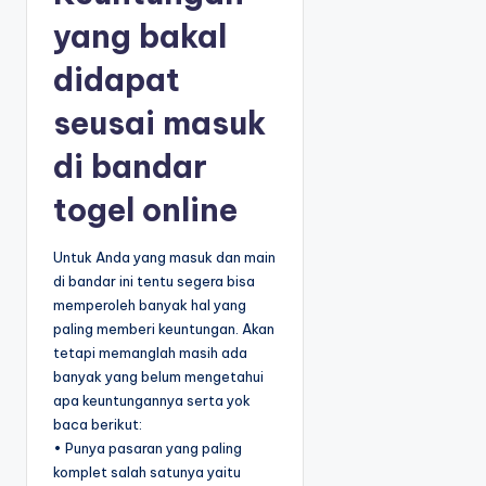
yang bakal
didapat
seusai masuk
di bandar
togel online
Untuk Anda yang masuk dan main
di bandar ini tentu segera bisa
memperoleh banyak hal yang
paling memberi keuntungan. Akan
tetapi memanglah masih ada
banyak yang belum mengetahui
apa keuntungannya serta yok
baca berikut:
• Punya pasaran yang paling
komplet salah satunya yaitu