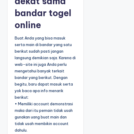
dekat sama
bandar togel
online
Buat Anda yang bisa masuk
serta main di bandar yang satu
berikut sudah pasti jangan
langsung demikian saja. Karena di
web-site ini juga Anda perlu
mengetahui banyak terkait
bandar yang berikut. Dengan
begitu, baru dapat masuk serta
yok baca apa info menarik
berikut:
• Memiliki account demonstrasi
maka dari itu pemain tidak usah
gunakan uang buat main dan
tidak usah membikin account
dahulu.