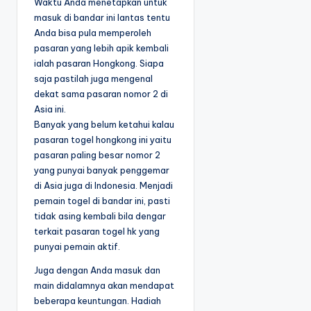
Waktu Anda menetapkan untuk
masuk di bandar ini lantas tentu
Anda bisa pula memperoleh
pasaran yang lebih apik kembali
ialah pasaran Hongkong. Siapa
saja pastilah juga mengenal
dekat sama pasaran nomor 2 di
Asia ini.
Banyak yang belum ketahui kalau
pasaran togel hongkong ini yaitu
pasaran paling besar nomor 2
yang punyai banyak penggemar
di Asia juga di Indonesia. Menjadi
pemain togel di bandar ini, pasti
tidak asing kembali bila dengar
terkait pasaran togel hk yang
punyai pemain aktif.
Juga dengan Anda masuk dan
main didalamnya akan mendapat
beberapa keuntungan. Hadiah