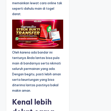
e
memainkan lewat cara online tak
seperti dahulu main di togel
darat.
Oleh karena ada bandar ini
tentunya Anda lantas bisa pula
main di bandarnya serta nikmati
seluruh permainan yang ada.
Dengan begitu, pasti lebih aman
serta keuntungan yang bisa
diterima lantas pastinya bakal
makin aman.
Kenal lebih