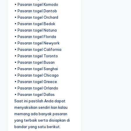
• Pasaran togel Komodo
• Pasaran togel Dantob
• Pasaran togel Orchard
• Pasaran togel Bedok
• Pasaran togel Natuna
• Pasaran togel Florida
• Pasaran togel Newyork
• Pasaran togel California
• Pasaran togel Toronto
• Pasaran togel Busan
• Pasaran togel Sanghai
• Pasaran togel Chicago
• Pasaran togel Greece
• Pasaran togel Orlando
• Pasaran togel Dallas
Saat ini pastilah Anda dapat
menyaksikan sendiri kan kalau
memang ada banyak pasaran
yang terbaik serta disiapkan di
bandar yang satu berikut.