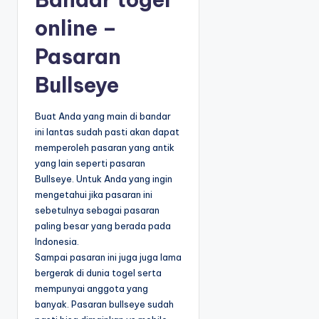
online –
Pasaran
Bullseye
Buat Anda yang main di bandar
ini lantas sudah pasti akan dapat
memperoleh pasaran yang antik
yang lain seperti pasaran
Bullseye. Untuk Anda yang ingin
mengetahui jika pasaran ini
sebetulnya sebagai pasaran
paling besar yang berada pada
Indonesia.
Sampai pasaran ini juga juga lama
bergerak di dunia togel serta
mempunyai anggota yang
banyak. Pasaran bullseye sudah