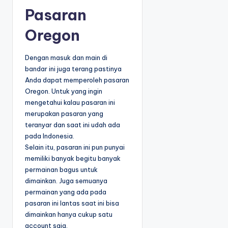
Pasaran
Oregon
Dengan masuk dan main di
bandar ini juga terang pastinya
Anda dapat memperoleh pasaran
Oregon. Untuk yang ingin
mengetahui kalau pasaran ini
merupakan pasaran yang
teranyar dan saat ini udah ada
pada Indonesia.
Selain itu, pasaran ini pun punyai
memiliki banyak begitu banyak
permainan bagus untuk
dimainkan. Juga semuanya
permainan yang ada pada
pasaran ini lantas saat ini bisa
dimainkan hanya cukup satu
account saja.