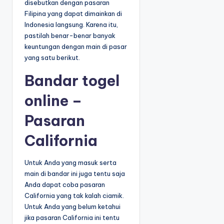
disebutkan dengan pasaran
Filipina yang dapat dimainkan di
Indonesia langsung. Karena itu,
pastilah benar-benar banyak
keuntungan dengan main di pasar
yang satu berikut.
Bandar togel
online –
Pasaran
California
Untuk Anda yang masuk serta
main di bandar ini juga tentu saja
Anda dapat coba pasaran
California yang tak kalah ciamik.
Untuk Anda yang belum ketahui
jika pasaran California ini tentu