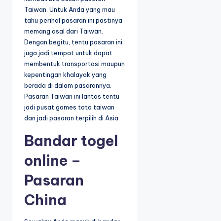
Taiwan. Untuk Anda yang mau
tahu perihal pasaran ini pastinya
memang asal dari Taiwan.
Dengan begitu, tentu pasaran ini
juga jadi tempat untuk dapat
membentuk transportasi maupun
kepentingan khalayak yang
berada di dalam pasarannya.
Pasaran Taiwan ini lantas tentu
jadi pusat games toto taiwan
dan jadi pasaran terpilih di Asia.
Bandar togel
online –
Pasaran
China