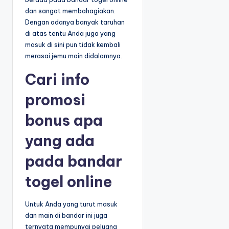
dan sangat membahagiakan.
Dengan adanya banyak taruhan
di atas tentu Anda juga yang
masuk di sini pun tidak kembali
merasai jemu main didalamnya.
Cari info
promosi
bonus apa
yang ada
pada bandar
togel online
Untuk Anda yang turut masuk
dan main di bandar ini juga
ternyata mempunyai peluang