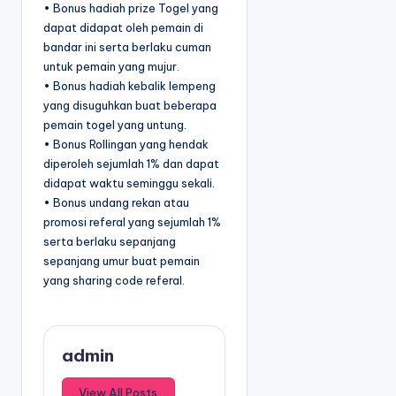
• Bonus hadiah prize Togel yang
dapat didapat oleh pemain di
bandar ini serta berlaku cuman
untuk pemain yang mujur.
• Bonus hadiah kebalik lempeng
yang disuguhkan buat beberapa
pemain togel yang untung.
• Bonus Rollingan yang hendak
diperoleh sejumlah 1% dan dapat
didapat waktu seminggu sekali.
• Bonus undang rekan atau
promosi referal yang sejumlah 1%
serta berlaku sepanjang
sepanjang umur buat pemain
yang sharing code referal.
admin
View All Posts