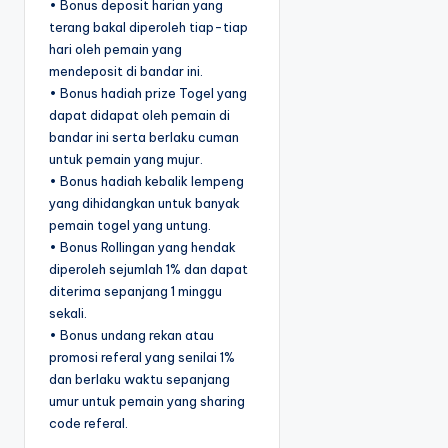
• Bonus deposit harian yang
terang bakal diperoleh tiap-tiap
hari oleh pemain yang
mendeposit di bandar ini.
• Bonus hadiah prize Togel yang
dapat didapat oleh pemain di
bandar ini serta berlaku cuman
untuk pemain yang mujur.
• Bonus hadiah kebalik lempeng
yang dihidangkan untuk banyak
pemain togel yang untung.
• Bonus Rollingan yang hendak
diperoleh sejumlah 1% dan dapat
diterima sepanjang 1 minggu
sekali.
• Bonus undang rekan atau
promosi referal yang senilai 1%
dan berlaku waktu sepanjang
umur untuk pemain yang sharing
code referal.