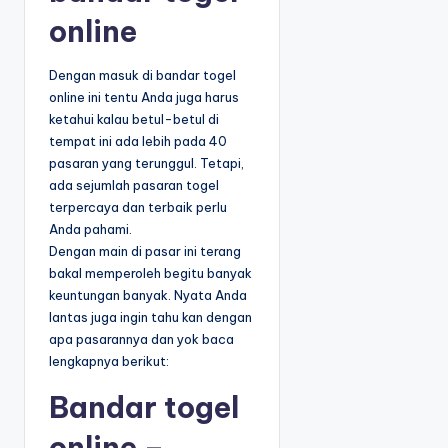
online
Dengan masuk di bandar togel
online ini tentu Anda juga harus
ketahui kalau betul-betul di
tempat ini ada lebih pada 40
pasaran yang terunggul. Tetapi,
ada sejumlah pasaran togel
terpercaya dan terbaik perlu
Anda pahami.
Dengan main di pasar ini terang
bakal memperoleh begitu banyak
keuntungan banyak. Nyata Anda
lantas juga ingin tahu kan dengan
apa pasarannya dan yok baca
lengkapnya berikut:
Bandar togel
online –