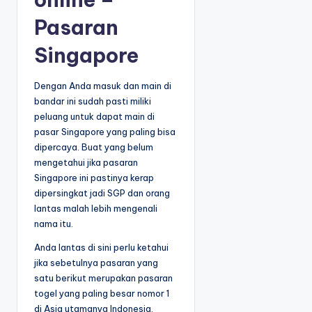
Pasaran
Singapore
Dengan Anda masuk dan main di
bandar ini sudah pasti miliki
peluang untuk dapat main di
pasar Singapore yang paling bisa
dipercaya. Buat yang belum
mengetahui jika pasaran
Singapore ini pastinya kerap
dipersingkat jadi SGP dan orang
lantas malah lebih mengenali
nama itu.
Anda lantas di sini perlu ketahui
jika sebetulnya pasaran yang
satu berikut merupakan pasaran
togel yang paling besar nomor 1
di Asia utamanya Indonesia.