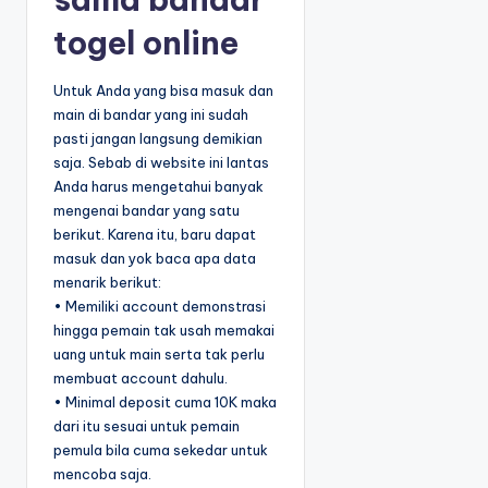
togel online
Untuk Anda yang bisa masuk dan
main di bandar yang ini sudah
pasti jangan langsung demikian
saja. Sebab di website ini lantas
Anda harus mengetahui banyak
mengenai bandar yang satu
berikut. Karena itu, baru dapat
masuk dan yok baca apa data
menarik berikut:
• Memiliki account demonstrasi
hingga pemain tak usah memakai
uang untuk main serta tak perlu
membuat account dahulu.
• Minimal deposit cuma 10K maka
dari itu sesuai untuk pemain
pemula bila cuma sekedar untuk
mencoba saja.