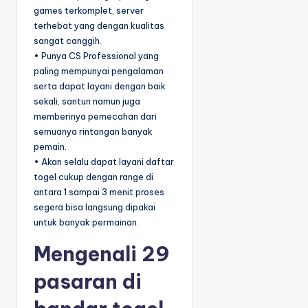
games terkomplet, server
terhebat yang dengan kualitas
sangat canggih.
• Punya CS Professional yang
paling mempunyai pengalaman
serta dapat layani dengan baik
sekali, santun namun juga
memberinya pemecahan dari
semuanya rintangan banyak
pemain.
• Akan selalu dapat layani daftar
togel cukup dengan range di
antara 1 sampai 3 menit proses
segera bisa langsung dipakai
untuk banyak permainan.
Mengenali 29
pasaran di