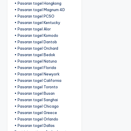
• Pasaran togel Hongkong
• Pasaran togel Magnum 4D
• Pasaran togel PCSO
• Pasaran togel Kentucky
• Pasaran togel Alor
• Pasaran togel Komodo
• Pasaran togel Dantob
• Pasaran togel Orchard
• Pasaran togel Bedok
• Pasaran togel Natuna
• Pasaran togel Florida
• Pasaran togel Newyork
• Pasaran togel California
• Pasaran togel Toronto
• Pasaran togel Busan
• Pasaran togel Sanghai
• Pasaran togel Chicago
• Pasaran togel Greece
• Pasaran togel Orlando
• Pasaran togel Dallas