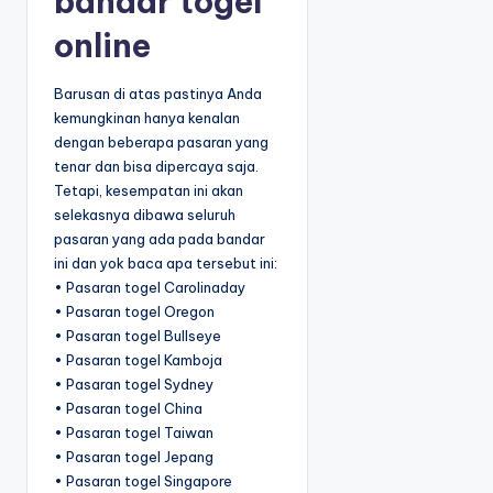
bandar togel
online
Barusan di atas pastinya Anda
kemungkinan hanya kenalan
dengan beberapa pasaran yang
tenar dan bisa dipercaya saja.
Tetapi, kesempatan ini akan
selekasnya dibawa seluruh
pasaran yang ada pada bandar
ini dan yok baca apa tersebut ini:
• Pasaran togel Carolinaday
• Pasaran togel Oregon
• Pasaran togel Bullseye
• Pasaran togel Kamboja
• Pasaran togel Sydney
• Pasaran togel China
• Pasaran togel Taiwan
• Pasaran togel Jepang
• Pasaran togel Singapore