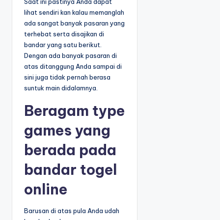
Saat ini pastinya Anda dapat
lihat sendiri kan kalau memanglah
ada sangat banyak pasaran yang
terhebat serta disajikan di
bandar yang satu berikut.
Dengan ada banyak pasaran di
atas ditanggung Anda sampai di
sini juga tidak pernah berasa
suntuk main didalamnya.
Beragam type
games yang
berada pada
bandar togel
online
Barusan di atas pula Anda udah