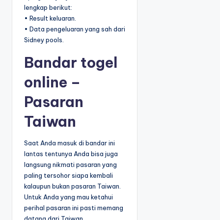
lengkap berikut:
• Result keluaran.
• Data pengeluaran yang sah dari
Sidney pools.
Bandar togel
online –
Pasaran
Taiwan
Saat Anda masuk di bandar ini
lantas tentunya Anda bisa juga
langsung nikmati pasaran yang
paling tersohor siapa kembali
kalaupun bukan pasaran Taiwan.
Untuk Anda yang mau ketahui
perihal pasaran ini pasti memang
datang dari Taiwan.