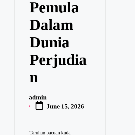
Pemula
Dalam
Dunia
Perjudia
n
admin
P
June 15, 2026
o
s
t
e
Taruhan pacuan kuda