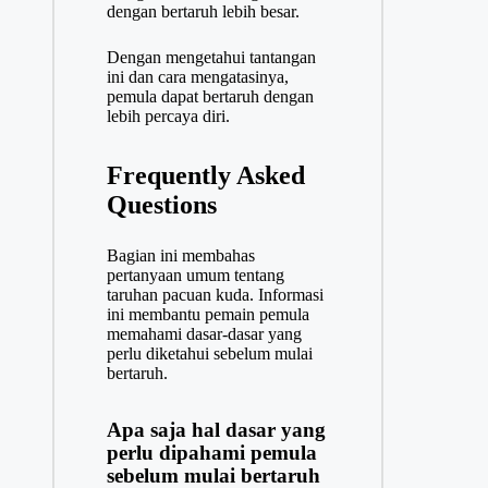
dengan bertaruh lebih besar.
Dengan mengetahui tantangan
ini dan cara mengatasinya,
pemula dapat bertaruh dengan
lebih percaya diri.
Frequently Asked
Questions
Bagian ini membahas
pertanyaan umum tentang
taruhan pacuan kuda. Informasi
ini membantu pemain pemula
memahami dasar-dasar yang
perlu diketahui sebelum mulai
bertaruh.
Apa saja hal dasar yang
perlu dipahami pemula
sebelum mulai bertaruh