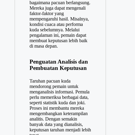
bagaimana pacuan berlangsung.
Mereka juga dapat mengenali
faktor-faktor yang
mempengaruhi hasil. Misalnya,
kondisi cuaca atau performa
kuda sebelumnya. Melalui
pengalaman ini, pemain dapat
membuat keputusan lebih baik
di masa depan.
Penguatan Analisis dan
Pembuatan Keputusan
Taruhan pacuan kuda
mendorong pemain untuk
menganalisis informasi. Pemula
perlu memeriksa berbagai data,
seperti statistik kuda dan joki.
Proses ini membantu mereka
mengembangkan keterampilan
analitis. Dengan semakin
banyak data yang dianalisis,
keputusan taruhan menjadi lebih