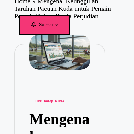
Home
»
Mengenal Keunggulan
s
Taruhan Pacuan Kuda untuk Pemain
i
Pemula Dalam Dunia Perjudian
T
o
Subscribe
g
e
l
O
n
l
i
n
e
Posted in
Judi Balap Kuda
Mengena