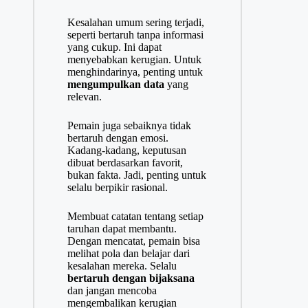
Kesalahan umum sering terjadi,
seperti bertaruh tanpa informasi
yang cukup. Ini dapat
menyebabkan kerugian. Untuk
menghindarinya, penting untuk
mengumpulkan data
yang
relevan.
Pemain juga sebaiknya tidak
bertaruh dengan emosi.
Kadang-kadang, keputusan
dibuat berdasarkan favorit,
bukan fakta. Jadi, penting untuk
selalu berpikir rasional.
Membuat catatan tentang setiap
taruhan dapat membantu.
Dengan mencatat, pemain bisa
melihat pola dan belajar dari
kesalahan mereka. Selalu
bertaruh dengan bijaksana
dan jangan mencoba
mengembalikan kerugian