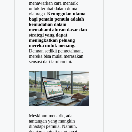
d
menawarkan cara menarik
b
untuk terlibat dalam dunia
olahraga.
Keunggulan utama
y
bagi pemain pemula adalah
kemudahan dalam
memahami aturan dasar dan
strategi yang dapat
meningkatkan peluang
mereka untuk menang.
Dengan sedikit pengetahuan,
mereka bisa mulai merasakan
sensasi dari taruhan ini.
Meskipun menarik, ada
tantangan yang mungkin
dihadapi pemula. Namun,
dengan strategi yang tepat,