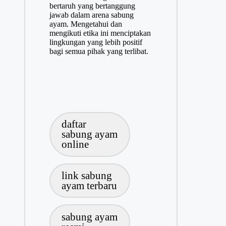
bertaruh yang bertanggung
jawab dalam arena sabung
ayam. Mengetahui dan
mengikuti etika ini menciptakan
lingkungan yang lebih positif
bagi semua pihak yang terlibat.
Tags:
daftar
sabung ayam
online
link sabung
ayam terbaru
sabung ayam