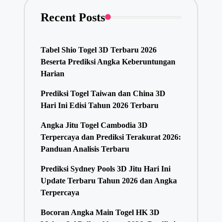
Recent Posts
Tabel Shio Togel 3D Terbaru 2026
Beserta Prediksi Angka Keberuntungan
Harian
Prediksi Togel Taiwan dan China 3D
Hari Ini Edisi Tahun 2026 Terbaru
Angka Jitu Togel Cambodia 3D
Terpercaya dan Prediksi Terakurat 2026:
Panduan Analisis Terbaru
Prediksi Sydney Pools 3D Jitu Hari Ini
Update Terbaru Tahun 2026 dan Angka
Terpercaya
Bocoran Angka Main Togel HK 3D