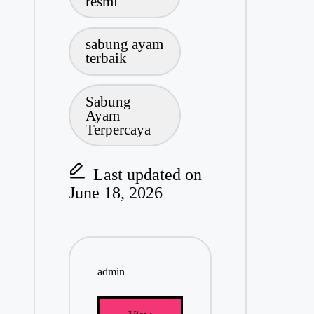
resmi
sabung ayam
terbaik
Sabung
Ayam
Terpercaya
Last updated on
June 18, 2026
admin