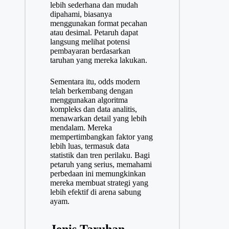
lebih sederhana dan mudah
dipahami, biasanya
menggunakan format pecahan
atau desimal. Petaruh dapat
langsung melihat potensi
pembayaran berdasarkan
taruhan yang mereka lakukan.
Sementara itu, odds modern
telah berkembang dengan
menggunakan algoritma
kompleks dan data analitis,
menawarkan detail yang lebih
mendalam. Mereka
mempertimbangkan faktor yang
lebih luas, termasuk data
statistik dan tren perilaku. Bagi
petaruh yang serius, memahami
perbedaan ini memungkinkan
mereka membuat strategi yang
lebih efektif di arena sabung
ayam.