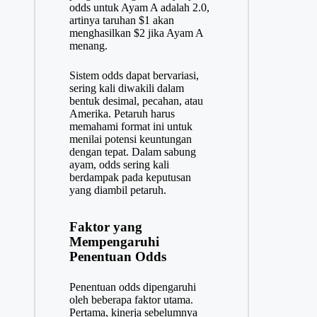
odds untuk Ayam A adalah 2.0,
artinya taruhan $1 akan
menghasilkan $2 jika Ayam A
menang.
Sistem odds dapat bervariasi,
sering kali diwakili dalam
bentuk desimal, pecahan, atau
Amerika. Petaruh harus
memahami format ini untuk
menilai potensi keuntungan
dengan tepat. Dalam sabung
ayam, odds sering kali
berdampak pada keputusan
yang diambil petaruh.
Faktor yang
Mempengaruhi
Penentuan Odds
Penentuan odds dipengaruhi
oleh beberapa faktor utama.
Pertama, kinerja sebelumnya