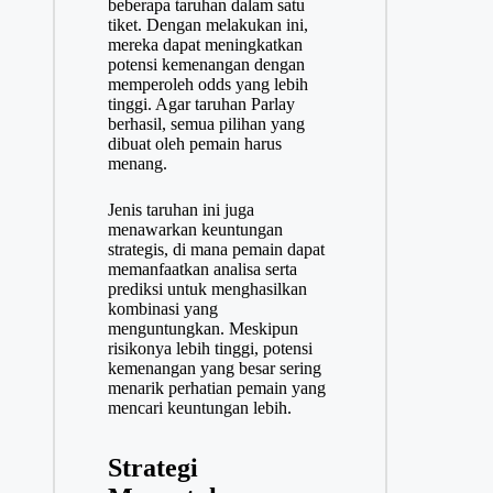
beberapa taruhan dalam satu
tiket. Dengan melakukan ini,
mereka dapat meningkatkan
potensi kemenangan dengan
memperoleh odds yang lebih
tinggi. Agar taruhan Parlay
berhasil, semua pilihan yang
dibuat oleh pemain harus
menang.
Jenis taruhan ini juga
menawarkan keuntungan
strategis, di mana pemain dapat
memanfaatkan analisa serta
prediksi untuk menghasilkan
kombinasi yang
menguntungkan. Meskipun
risikonya lebih tinggi, potensi
kemenangan yang besar sering
menarik perhatian pemain yang
mencari keuntungan lebih.
Strategi