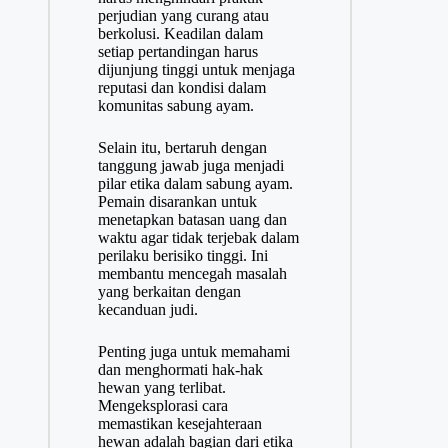
perjudian yang curang atau
berkolusi. Keadilan dalam
setiap pertandingan harus
dijunjung tinggi untuk menjaga
reputasi dan kondisi dalam
komunitas sabung ayam.
Selain itu, bertaruh dengan
tanggung jawab juga menjadi
pilar etika dalam sabung ayam.
Pemain disarankan untuk
menetapkan batasan uang dan
waktu agar tidak terjebak dalam
perilaku berisiko tinggi. Ini
membantu mencegah masalah
yang berkaitan dengan
kecanduan judi.
Penting juga untuk memahami
dan menghormati hak-hak
hewan yang terlibat.
Mengeksplorasi cara
memastikan kesejahteraan
hewan adalah bagian dari etika