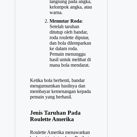
langsung pada angka,
kelompok angka, atau
warna.
Memutar Roda
:
Setelah taruhan
ditutup oleh bandar,
roda roulette diputar,
dan bola dilemparkan
ke dalam roda.
Pemain menunggu
hasil untuk melihat di
mana bola mendarat.
Ketika bola berhenti, bandar
mengumumkan hasilnya dan
membayar kemenangan kepada
pemain yang berhasil.
Jenis Taruhan Pada
Roulette Amerika
Roulette Amerika menawarkan