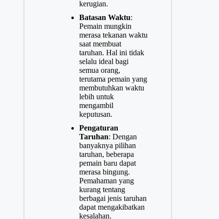
kerugian.
Batasan Waktu
:
Pemain mungkin
merasa tekanan waktu
saat membuat
taruhan. Hal ini tidak
selalu ideal bagi
semua orang,
terutama pemain yang
membutuhkan waktu
lebih untuk
mengambil
keputusan.
Pengaturan
Taruhan
: Dengan
banyaknya pilihan
taruhan, beberapa
pemain baru dapat
merasa bingung.
Pemahaman yang
kurang tentang
berbagai jenis taruhan
dapat mengakibatkan
kesalahan.