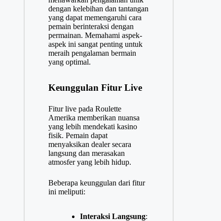
dengan kelebihan dan tantangan
yang dapat memengaruhi cara
pemain berinteraksi dengan
permainan. Memahami aspek-
aspek ini sangat penting untuk
meraih pengalaman bermain
yang optimal.
Keunggulan Fitur Live
Fitur live pada Roulette
Amerika memberikan nuansa
yang lebih mendekati kasino
fisik. Pemain dapat
menyaksikan dealer secara
langsung dan merasakan
atmosfer yang lebih hidup.
Beberapa keunggulan dari fitur
ini meliputi:
Interaksi Langsung
: