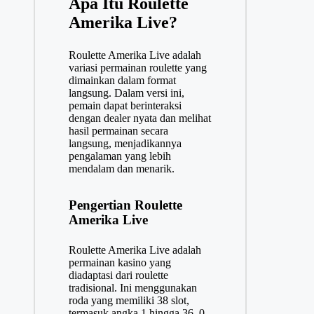
Apa Itu Roulette
Amerika Live?
Roulette Amerika Live adalah
variasi permainan roulette yang
dimainkan dalam format
langsung. Dalam versi ini,
pemain dapat berinteraksi
dengan dealer nyata dan melihat
hasil permainan secara
langsung, menjadikannya
pengalaman yang lebih
mendalam dan menarik.
Pengertian Roulette
Amerika Live
Roulette Amerika Live adalah
permainan kasino yang
diadaptasi dari roulette
tradisional. Ini menggunakan
roda yang memiliki 38 slot,
termasuk angka 1 hingga 36, 0,