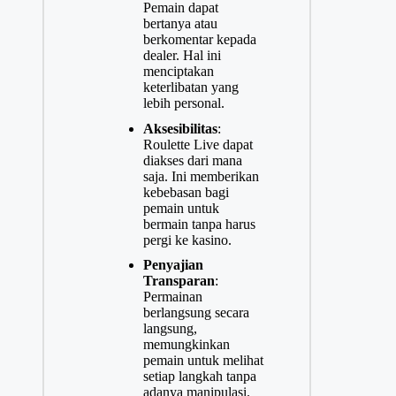
Pemain dapat
bertanya atau
berkomentar kepada
dealer. Hal ini
menciptakan
keterlibatan yang
lebih personal.
Aksesibilitas
:
Roulette Live dapat
diakses dari mana
saja. Ini memberikan
kebebasan bagi
pemain untuk
bermain tanpa harus
pergi ke kasino.
Penyajian
Transparan
:
Permainan
berlangsung secara
langsung,
memungkinkan
pemain untuk melihat
setiap langkah tanpa
adanya manipulasi.