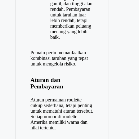
ganjil, dan tinggi atau
rendah. Pembayaran
untuk taruhan luar
lebih rendah, tetapi
memberikan peluang
menang yang lebih
baik.
Pemain perlu memanfaatkan
kombinasi taruhan yang tepat
untuk mengelola risiko.
Aturan dan
Pembayaran
Aturan permainan roulette
cukup sederhana, tetapi penting
untuk mematuhi aturan tersebut.
Setiap nomor di roulette
Amerika memiliki warna dan
nilai tertentu.