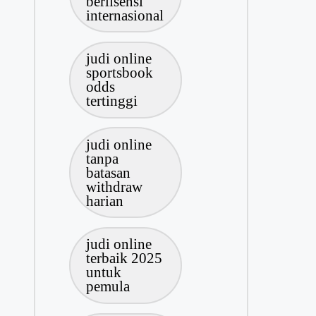
berlisensi
internasional
judi online
sportsbook
odds
tertinggi
judi online
tanpa
batasan
withdraw
harian
judi online
terbaik 2025
untuk
pemula