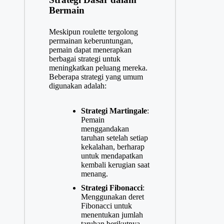
Bermain
Meskipun roulette tergolong
permainan keberuntungan,
pemain dapat menerapkan
berbagai strategi untuk
meningkatkan peluang mereka.
Beberapa strategi yang umum
digunakan adalah:
Strategi Martingale
:
Pemain
menggandakan
taruhan setelah setiap
kekalahan, berharap
untuk mendapatkan
kembali kerugian saat
menang.
Strategi Fibonacci
:
Menggunakan deret
Fibonacci untuk
menentukan jumlah
taruhan berikutnya.