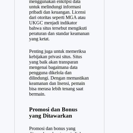
menggunakan enkripsi data
untuk melindungi informasi
pribadi dan keuangan. Licensi
dari otoritas seperti MGA atau
UKGC menjadi indikator
bahwa situs tersebut mengikuti
peraturan dan standar keamanan
yang ketat.
Penting juga untuk memeriksa
kebijakan privasi situs. Situs
yang baik akan transparan
mengenai bagaimana data
pengguna dikelola dan
dilindungi. Dengan memastikan
keamanan dan lisensi, pemain
bisa merasa lebih tenang saat
bermain.
Promosi dan Bonus
yang Ditawarkan
Promosi dan bonus yang