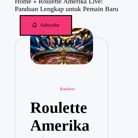
Home
»
Roulette Amerika Live:
s
Panduan Lengkap untuk Pemain Baru
i
T
o
Subscribe
g
e
l
O
n
l
i
n
e
Posted in
Roulette
Roulette
Amerika