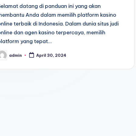
Selamat datang di panduan ini yang akan
membantu Anda dalam memilih platform kasino
online terbaik di Indonesia. Dalam dunia situs judi
online dan agen kasino terpercaya, memilih
platform yang tepat…
admin
April 30, 2024
osted
y