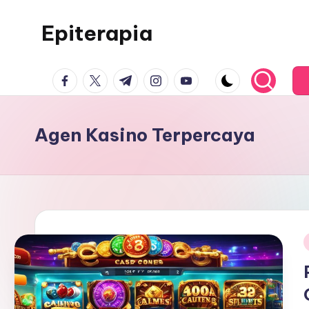
Epiterapia
Skip
to
Rahasia
content
facebook.com
twitter.com
t.me
instagram.com
youtube.com
Sukses
dalam
Prediksi
Agen Kasino Terpercaya
Togel
Online
i