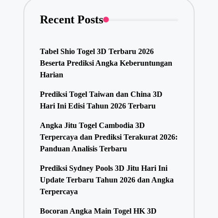
Recent Posts
Tabel Shio Togel 3D Terbaru 2026
Beserta Prediksi Angka Keberuntungan
Harian
Prediksi Togel Taiwan dan China 3D
Hari Ini Edisi Tahun 2026 Terbaru
Angka Jitu Togel Cambodia 3D
Terpercaya dan Prediksi Terakurat 2026:
Panduan Analisis Terbaru
Prediksi Sydney Pools 3D Jitu Hari Ini
Update Terbaru Tahun 2026 dan Angka
Terpercaya
Bocoran Angka Main Togel HK 3D