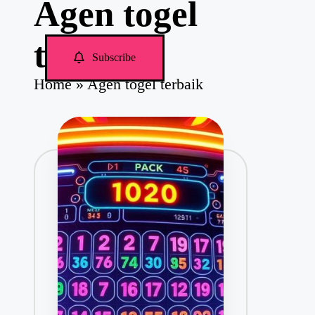
Agen togel
s
i
T
terbaik
o
Subscribe
g
e
Home
»
Agen togel terbaik
l
O
n
l
i
n
e