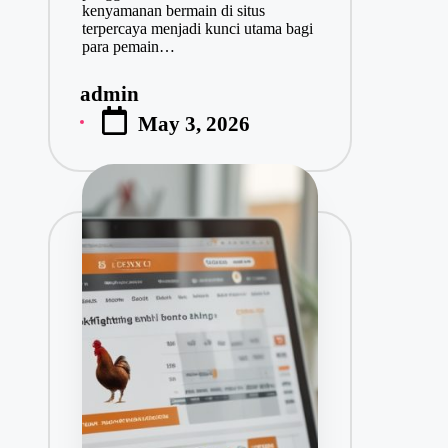
kenyamanan bermain di situs
terpercaya menjadi kunci utama bagi
para pemain…
admin
P
May 3, 2026
o
s
t
e
d
b
y