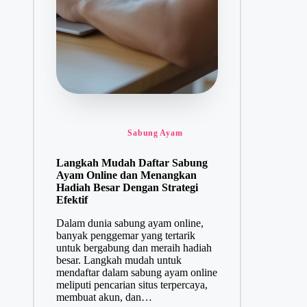
Posted in
Sabung Ayam
Langkah Mudah Daftar Sabung
Ayam Online dan Menangkan
Hadiah Besar Dengan Strategi
Efektif
Dalam dunia sabung ayam online,
banyak penggemar yang tertarik
untuk bergabung dan meraih hadiah
besar. Langkah mudah untuk
mendaftar dalam sabung ayam online
meliputi pencarian situs terpercaya,
membuat akun, dan…