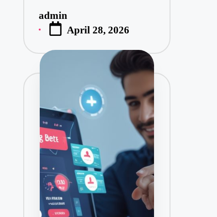
admin
P
April 28, 2026
o
s
t
e
d
b
y