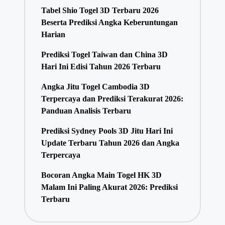
Tabel Shio Togel 3D Terbaru 2026
Beserta Prediksi Angka Keberuntungan
Harian
Prediksi Togel Taiwan dan China 3D
Hari Ini Edisi Tahun 2026 Terbaru
Angka Jitu Togel Cambodia 3D
Terpercaya dan Prediksi Terakurat 2026:
Panduan Analisis Terbaru
Prediksi Sydney Pools 3D Jitu Hari Ini
Update Terbaru Tahun 2026 dan Angka
Terpercaya
Bocoran Angka Main Togel HK 3D
Malam Ini Paling Akurat 2026: Prediksi
Terbaru