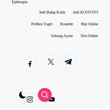
S
Epiterapia
k
R
i
Judi Balap Kuda
Judi KOITOTO
a
p
h
t
a
o
Pediksi Togel
Roulette
Rtp Online
s
c
i
o
a
Sabung Ayam
Slot Online
n
S
t
u
e
k
facebook.co
n
twitter.com
t.me
s
m
t
e
s
d
a
l
a
m
instagram.co
youtube.co
P
m
m
r
e
d
i
k