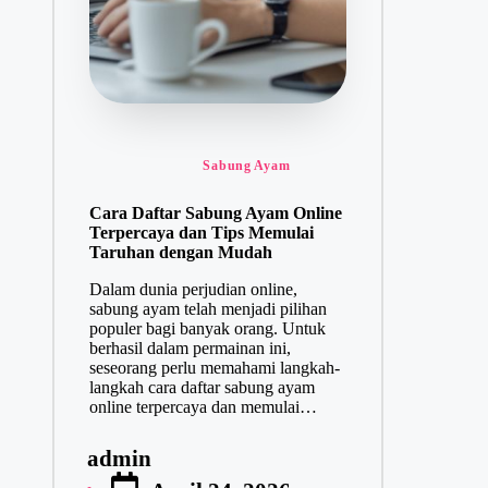
Posted in
Sabung Ayam
Cara Daftar Sabung Ayam Online
Terpercaya dan Tips Memulai
Taruhan dengan Mudah
Dalam dunia perjudian online,
sabung ayam telah menjadi pilihan
populer bagi banyak orang. Untuk
berhasil dalam permainan ini,
seseorang perlu memahami langkah-
langkah cara daftar sabung ayam
online terpercaya dan memulai…
admin
P