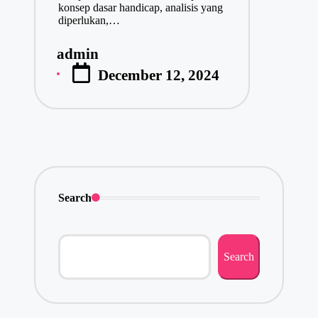
konsep dasar handicap, analisis yang
diperlukan,…
admin
P
December 12, 2024
o
s
t
e
d
b
y
Search
Search