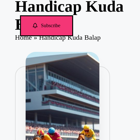
Handicap Kuda
s
i
T
Balap
o
Subscribe
g
e
Home
»
Handicap Kuda Balap
l
O
n
l
i
n
e