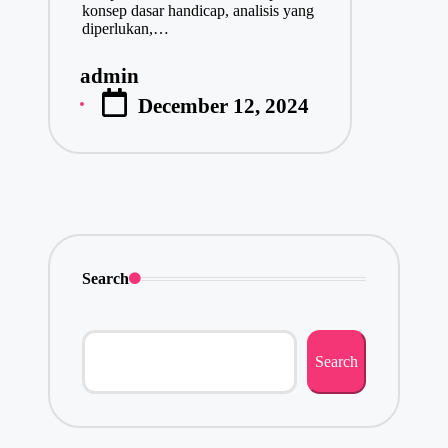
konsep dasar handicap, analisis yang
diperlukan,…
admin
P
December 12, 2024
o
s
t
e
d
b
y
Search
Search