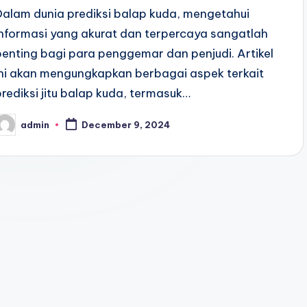
Dalam dunia prediksi balap kuda, mengetahui
informasi yang akurat dan terpercaya sangatlah
penting bagi para penggemar dan penjudi. Artikel
ini akan mengungkapkan berbagai aspek terkait
prediksi jitu balap kuda, termasuk…
admin
December 9, 2024
osted
y