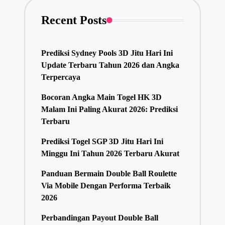
Recent Posts
Prediksi Sydney Pools 3D Jitu Hari Ini
Update Terbaru Tahun 2026 dan Angka
Terpercaya
Bocoran Angka Main Togel HK 3D
Malam Ini Paling Akurat 2026: Prediksi
Terbaru
Prediksi Togel SGP 3D Jitu Hari Ini
Minggu Ini Tahun 2026 Terbaru Akurat
Panduan Bermain Double Ball Roulette
Via Mobile Dengan Performa Terbaik
2026
Perbandingan Payout Double Ball