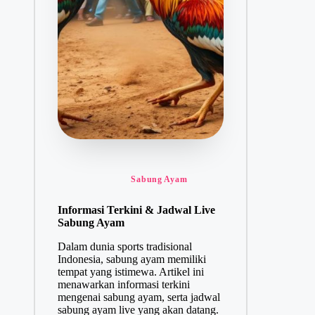
Posted in
Sabung Ayam
Informasi Terkini & Jadwal Live
Sabung Ayam
Dalam dunia sports tradisional
Indonesia, sabung ayam memiliki
tempat yang istimewa. Artikel ini
menawarkan informasi terkini
mengenai sabung ayam, serta jadwal
sabung ayam live yang akan datang.