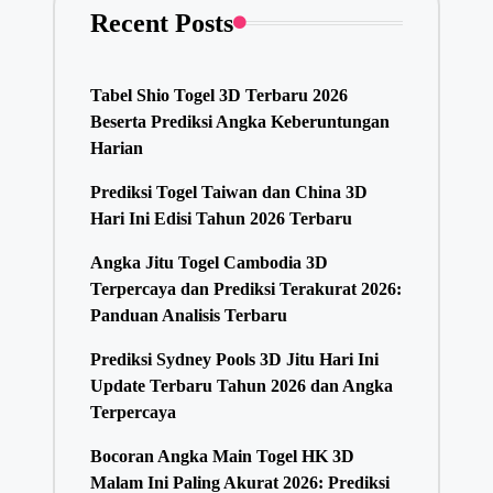
Recent Posts
Tabel Shio Togel 3D Terbaru 2026
Beserta Prediksi Angka Keberuntungan
Harian
Prediksi Togel Taiwan dan China 3D
Hari Ini Edisi Tahun 2026 Terbaru
Angka Jitu Togel Cambodia 3D
Terpercaya dan Prediksi Terakurat 2026:
Panduan Analisis Terbaru
Prediksi Sydney Pools 3D Jitu Hari Ini
Update Terbaru Tahun 2026 dan Angka
Terpercaya
Bocoran Angka Main Togel HK 3D
Malam Ini Paling Akurat 2026: Prediksi