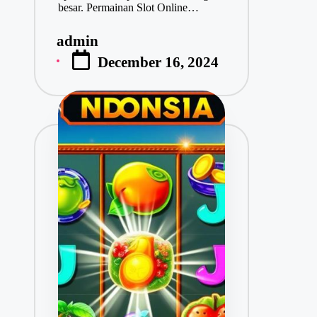
besar. Permainan Slot Online…
admin
P
December 16, 2024
o
s
t
e
d
b
y