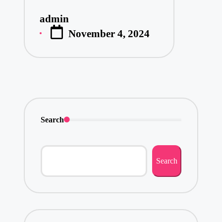
admin
P
November 4, 2024
o
s
t
e
d
b
y
Search
Search