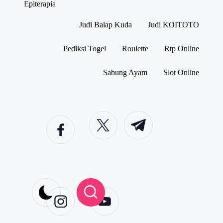
S
Epiterapia
k
R
i
Judi Balap Kuda
Judi KOITOTO
a
p
h
t
a
o
Pediksi Togel
Roulette
Rtp Online
s
c
i
o
a
Sabung Ayam
Slot Online
n
S
t
u
e
k
facebook.co
n
twitter.com
t.me
s
m
t
e
s
d
a
l
a
m
instagram.co
youtube.co
P
m
m
r
e
d
i
k