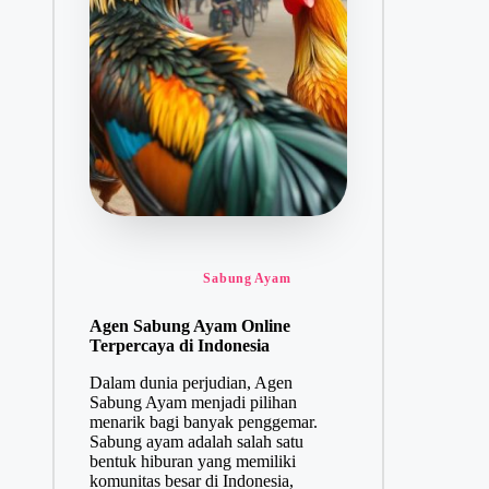
Posted in
Sabung Ayam
Agen Sabung Ayam Online
Terpercaya di Indonesia
Dalam dunia perjudian, Agen
Sabung Ayam menjadi pilihan
menarik bagi banyak penggemar.
Sabung ayam adalah salah satu
bentuk hiburan yang memiliki
komunitas besar di Indonesia,