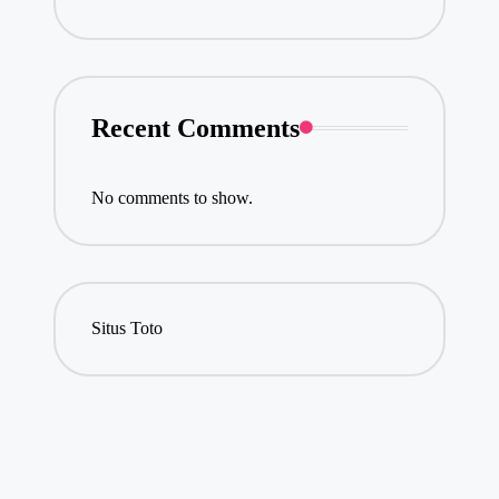
Recent Comments
No comments to show.
Situs Toto