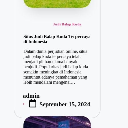
Posted in
Judi Balap Kuda
Situs Judi Balap Kuda Terpercaya
di Indonesia
Dalam dunia perjudian online, situs
judi balap kuda terpercaya telah
menjadi pilihan utama banyak
penjudi. Popularitas judi balap kuda
semakin meningkat di Indonesia,
menuntut adanya pemahaman yang
lebih mendalam mengenai…
admin
P
September 15, 2024
o
s
t
e