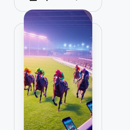
s
t
e
d
b
y