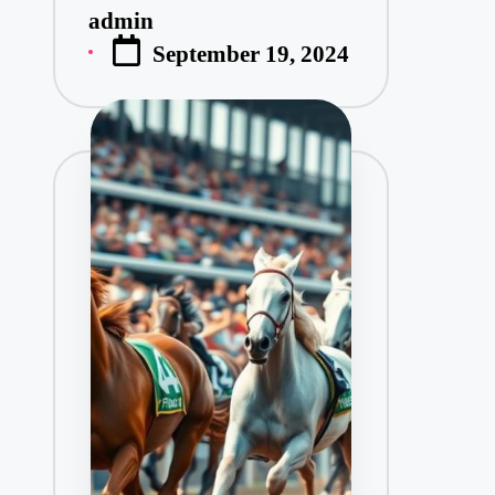
admin
P
September 19, 2024
o
s
t
e
d
b
y