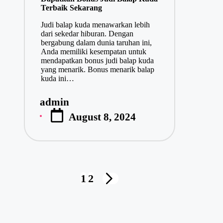
Terbaik Sekarang
Judi balap kuda menawarkan lebih
dari sekedar hiburan. Dengan
bergabung dalam dunia taruhan ini,
Anda memiliki kesempatan untuk
mendapatkan bonus judi balap kuda
yang menarik. Bonus menarik balap
kuda ini…
admin
P
August 8, 2024
o
s
t
e
d
P
1
2
b
N
y
o
E
s
X
t
T