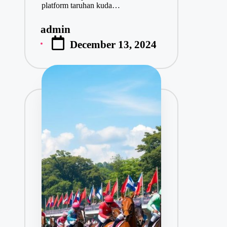
platform taruhan kuda…
admin
P
December 13, 2024
o
s
t
e
d
b
y