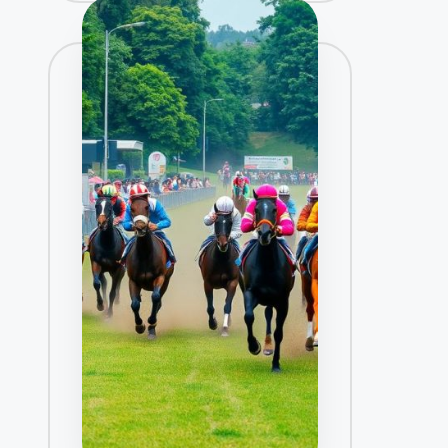
t
e
d
b
y