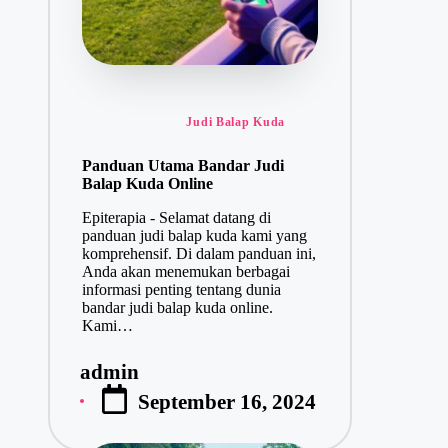
Posted in
Judi Balap Kuda
Panduan Utama Bandar Judi
Balap Kuda Online
Epiterapia - Selamat datang di
panduan judi balap kuda kami yang
komprehensif. Di dalam panduan ini,
Anda akan menemukan berbagai
informasi penting tentang dunia
bandar judi balap kuda online.
Kami…
admin
P
September 16, 2024
o
s