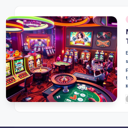
i
P
b