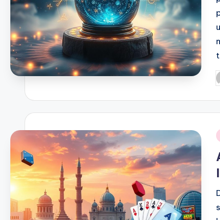
P
b
i