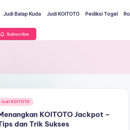
Judi Balap Kuda
Judi KOITOTO
Pediksi Togel
Ro
Subscribe
Posted
Judi KOITOTO
n
Menangkan KOITOTO Jackpot –
Tips dan Trik Sukses