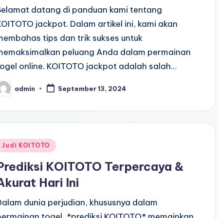
Selamat datang di panduan kami tentang
KOITOTO jackpot. Dalam artikel ini, kami akan
membahas tips dan trik sukses untuk
memaksimalkan peluang Anda dalam permainan
togel online. KOITOTO jackpot adalah salah…
admin
September 13, 2024
osted
y
Posted
Judi KOITOTO
n
Prediksi KOITOTO Terpercaya &
Akurat Hari Ini
Dalam dunia perjudian, khususnya dalam
permainan togel, *prediksi KOITOTO* memainkan