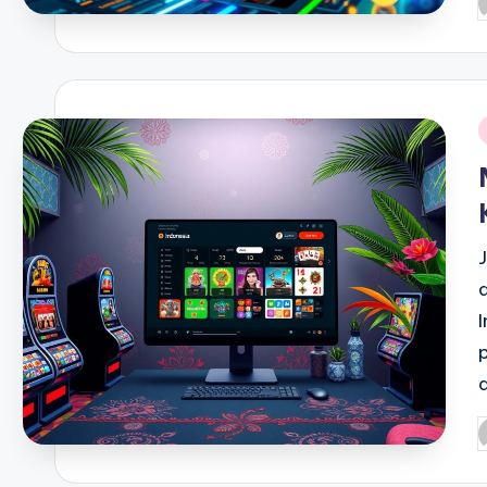
P
b
i
P
b