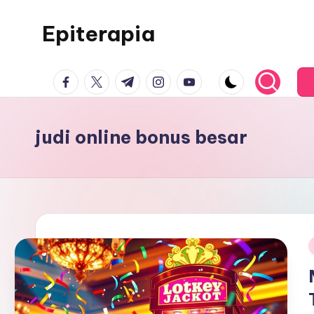
Epiterapia
Skip
to
Rahasia
content
facebook.com
twitter.com
t.me
instagram.com
youtube.com
Sukses
dalam
Prediksi
judi online bonus besar
Togel
Online
i