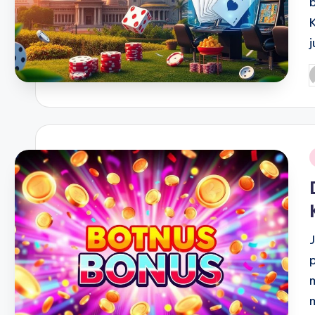
P
b
i