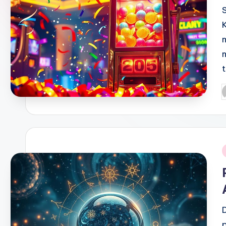
P
b
i