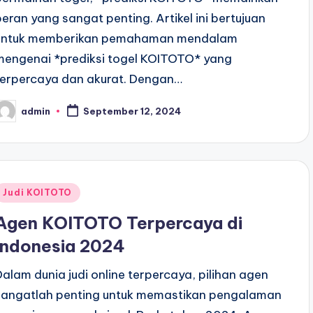
peran yang sangat penting. Artikel ini bertujuan
untuk memberikan pemahaman mendalam
mengenai *prediksi togel KOITOTO* yang
terpercaya dan akurat. Dengan…
admin
September 12, 2024
osted
y
Posted
Judi KOITOTO
n
Agen KOITOTO Terpercaya di
Indonesia 2024
Dalam dunia judi online terpercaya, pilihan agen
sangatlah penting untuk memastikan pengalaman