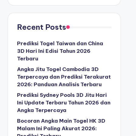
Recent Posts
Prediksi Togel Taiwan dan China
3D Hari Ini Edisi Tahun 2026
Terbaru
Angka Jitu Togel Cambodia 3D
Terpercaya dan Prediksi Terakurat
2026: Panduan Analisis Terbaru
Prediksi Sydney Pools 3D Jitu Hari
Ini Update Terbaru Tahun 2026 dan
Angka Terpercaya
Bocoran Angka Main Togel HK 3D
Malam Ini Paling Akurat 2026: