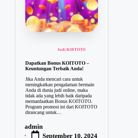
Posted in
Judi KOITOTO
Dapatkan Bonus KOITOTO –
Keuntungan Terbaik Anda!
Jika Anda mencari cara untuk
meningkatkan pengalaman bermain
Anda di dunia judi online, maka
tidak ada yang lebih baik daripada
memanfaatkan Bonus KOITOTO.
Program promosi ini dari KOITOTO
dirancang untuk…
admin
P
September 10, 2024
o