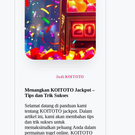
Posted in
Judi KOITOTO
Menangkan KOITOTO Jackpot –
Tips dan Trik Sukses
Selamat datang di panduan kami
tentang KOITOTO jackpot. Dalam
artikel ini, kami akan membahas tips
dan trik sukses untuk
memaksimalkan peluang Anda dalam
permainan togel online. KOITOTO