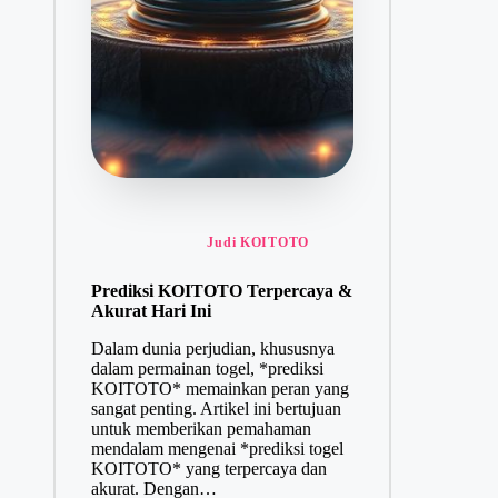
Posted in
Judi KOITOTO
Prediksi KOITOTO Terpercaya &
Akurat Hari Ini
Dalam dunia perjudian, khususnya
dalam permainan togel, *prediksi
KOITOTO* memainkan peran yang
sangat penting. Artikel ini bertujuan
untuk memberikan pemahaman
mendalam mengenai *prediksi togel
KOITOTO* yang terpercaya dan
akurat. Dengan…