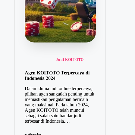
Posted in
Judi KOITOTO
Agen KOITOTO Terpercaya di
Indonesia 2024
Dalam dunia judi online terpercaya,
pilihan agen sangatlah penting untuk
memastikan pengalaman bermain
yang maksimal. Pada tahun 2024,
Agen KOITOTO telah muncul
sebagai salah satu bandar judi
terbesar di Indonesia,…