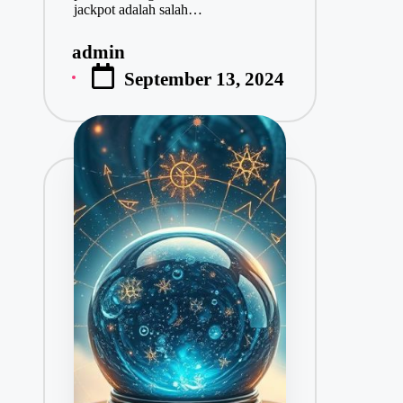
jackpot adalah salah…
admin
P
September 13, 2024
o
s
t
e
d
b
y