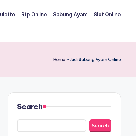
ulette
Rtp Online
Sabung Ayam
Slot Online
Home
»
Judi Sabung Ayam Online
Search
Search