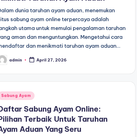
Dalam dunia taruhan ayam aduan, menemukan
situs sabung ayam online terpercaya adalah
langkah utama untuk memulai pengalaman taruhan
yang aman dan menguntungkan. Mengetahui cara
mendaftar dan menikmati taruhan ayam aduan…
admin
April 27, 2026
osted
y
Posted
Sabung Ayam
n
Daftar Sabung Ayam Online:
Pilihan Terbaik Untuk Taruhan
Ayam Aduan Yang Seru