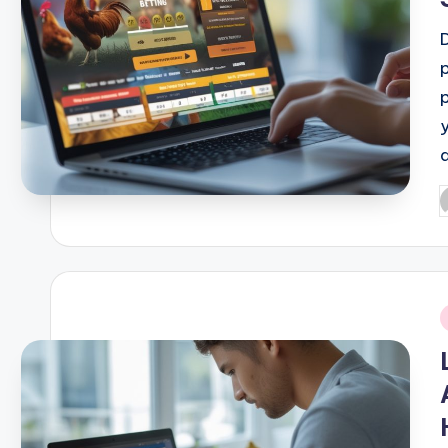
P
b
i