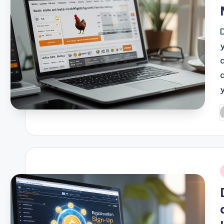
P
b
i