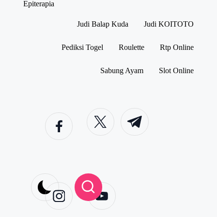
S
Epiterapia
k
R
i
Judi Balap Kuda
Judi KOITOTO
a
p
h
t
a
o
Pediksi Togel
Roulette
Rtp Online
s
c
i
o
a
Sabung Ayam
Slot Online
n
S
t
u
e
k
facebook.co
n
twitter.com
t.me
s
m
t
e
s
d
a
l
a
m
instagram.co
youtube.co
P
m
m
r
e
d
i
k