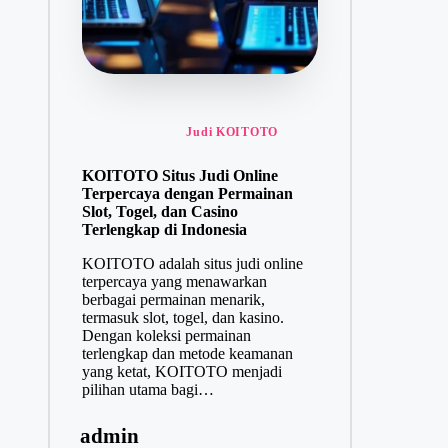
Posted in
Judi KOITOTO
KOITOTO Situs Judi Online
Terpercaya dengan Permainan
Slot, Togel, dan Casino
Terlengkap di Indonesia
KOITOTO adalah situs judi online
terpercaya yang menawarkan
berbagai permainan menarik,
termasuk slot, togel, dan kasino.
Dengan koleksi permainan
terlengkap dan metode keamanan
yang ketat, KOITOTO menjadi
pilihan utama bagi…
admin
P