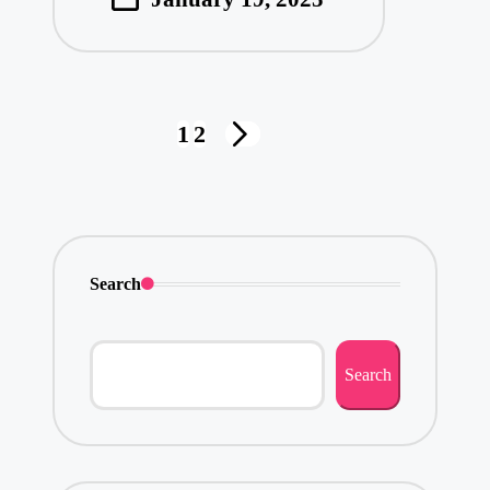
o
s
t
e
d
P
1
2
b
N
y
o
E
s
X
t
T
s
P
p
A
Search
G
a
E
g
i
Search
n
a
t
i