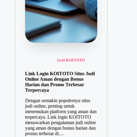
Posted in
Judi KOITOTO
Link Login KOITOTO Situs Judi
Online Aman dengan Bonus
Harian dan Promo Terbesar
Terpercaya
Dengan semakin populernya situs
judi online, penting untuk
menemukan platform yang aman dan
terpercaya. Link login KOITOTO
menawarkan pengalaman judi online
yang aman dengan bonus harian dan
promo terbesar di…