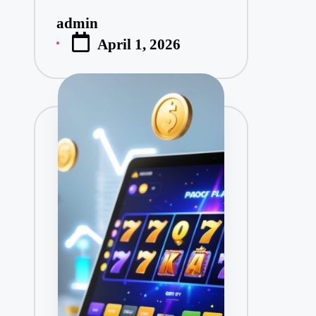
admin
P
April 1, 2026
o
s
t
e
d
b
y