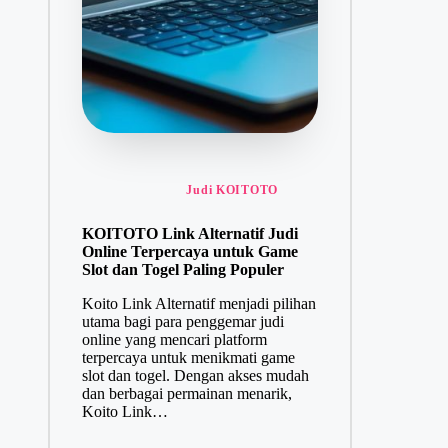
Posted in
Judi KOITOTO
KOITOTO Link Alternatif Judi
Online Terpercaya untuk Game
Slot dan Togel Paling Populer
Koito Link Alternatif menjadi pilihan
utama bagi para penggemar judi
online yang mencari platform
terpercaya untuk menikmati game
slot dan togel. Dengan akses mudah
dan berbagai permainan menarik,
Koito Link…