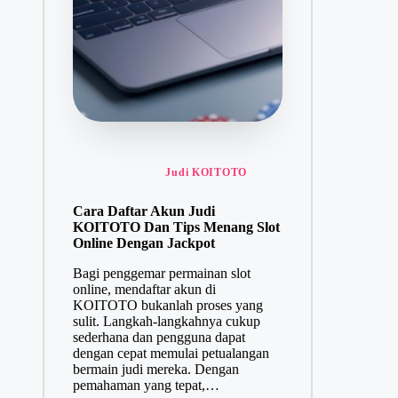
Posted in
Judi KOITOTO
Cara Daftar Akun Judi
KOITOTO Dan Tips Menang Slot
Online Dengan Jackpot
Bagi penggemar permainan slot
online, mendaftar akun di
KOITOTO bukanlah proses yang
sulit. Langkah-langkahnya cukup
sederhana dan pengguna dapat
dengan cepat memulai petualangan
bermain judi mereka. Dengan
pemahaman yang tepat,…