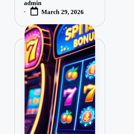
admin
P
March 29, 2026
o
s
t
e
d
b
y