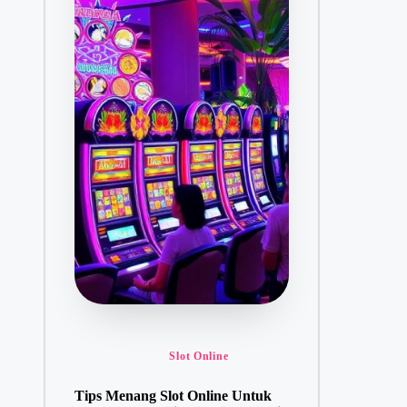
Posted in
Slot Online
Tips Menang Slot Online Untuk