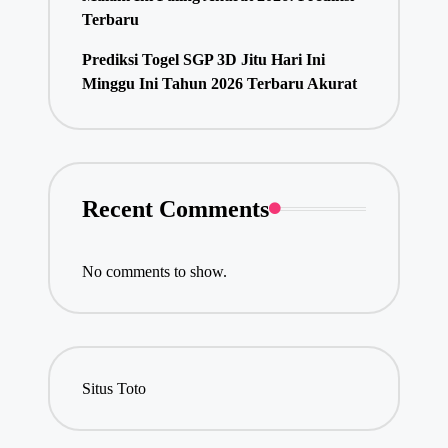
Terbaru
Prediksi Togel SGP 3D Jitu Hari Ini
Minggu Ini Tahun 2026 Terbaru Akurat
Recent Comments
No comments to show.
Situs Toto