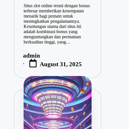
Situs slot online resmi dengan bonus
terbesar memberikan kesempatan
menarik bagi pemain untuk
meningkatkan pengalamannya.
Keuntungan utama dari situs ini
adalah kombinasi bonus yang
menguntungkan dan permainan
berkualitas tinggi, yang…
admin
P
August 31, 2025
o
s
t
e
d
b
y