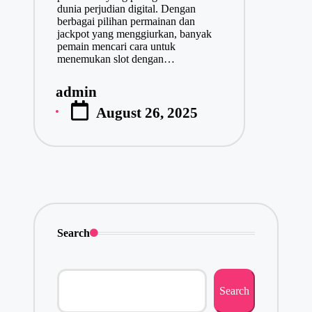
dunia perjudian digital. Dengan
berbagai pilihan permainan dan
jackpot yang menggiurkan, banyak
pemain mencari cara untuk
menemukan slot dengan…
admin
P
August 26, 2025
o
s
t
e
d
b
y
Search
Search