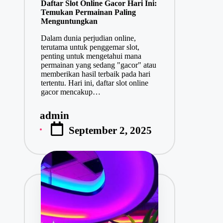
Daftar Slot Online Gacor Hari Ini:
Temukan Permainan Paling
Menguntungkan
Dalam dunia perjudian online,
terutama untuk penggemar slot,
penting untuk mengetahui mana
permainan yang sedang "gacor" atau
memberikan hasil terbaik pada hari
tertentu. Hari ini, daftar slot online
gacor mencakup…
admin
P
September 2, 2025
o
s
t
e
d
b
y