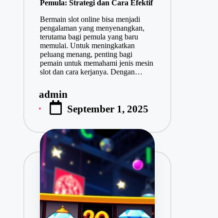
Pemula: Strategi dan Cara Efektif
Bermain slot online bisa menjadi
pengalaman yang menyenangkan,
terutama bagi pemula yang baru
memulai. Untuk meningkatkan
peluang menang, penting bagi
pemain untuk memahami jenis mesin
slot dan cara kerjanya. Dengan…
admin
P
September 1, 2025
o
s
t
e
d
b
y