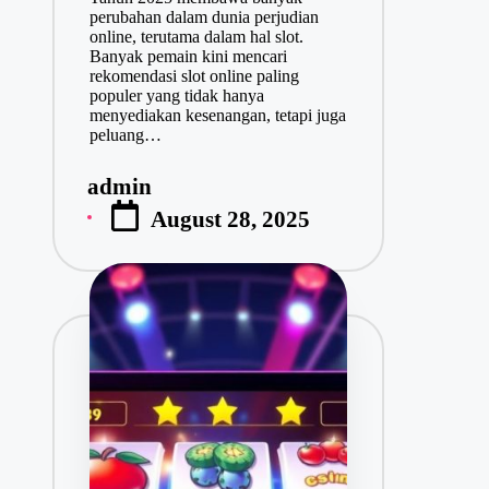
perubahan dalam dunia perjudian
online, terutama dalam hal slot.
Banyak pemain kini mencari
rekomendasi slot online paling
populer yang tidak hanya
menyediakan kesenangan, tetapi juga
peluang…
admin
P
August 28, 2025
o
s
t
e
d
b
y