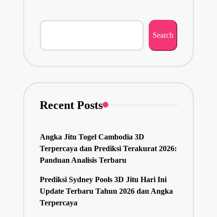
G
a
E
g
i
Search
n
a
t
i
o
Recent Posts
n
Angka Jitu Togel Cambodia 3D
Terpercaya dan Prediksi Terakurat 2026:
Panduan Analisis Terbaru
Prediksi Sydney Pools 3D Jitu Hari Ini
Update Terbaru Tahun 2026 dan Angka
Terpercaya