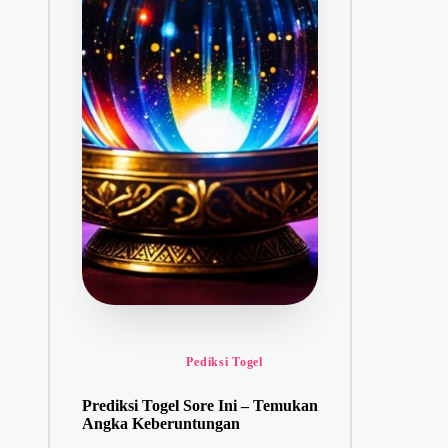
Posted in
Pediksi Togel
Prediksi Togel Sore Ini – Temukan
Angka Keberuntungan