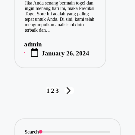
Jika Anda senang bermain togel dan
ingin menang hari ini, maka Prediksi
Togel Sore Ini adalah yang paling
tepat untuk Anda. Di sini, kami telah
mengumpulkan analisis olxtoto
terbaik dan…
admin
P
January 26, 2024
o
s
t
e
d
P
1
2
3
b
N
y
o
E
s
X
t
T
s
P
p
A
Search