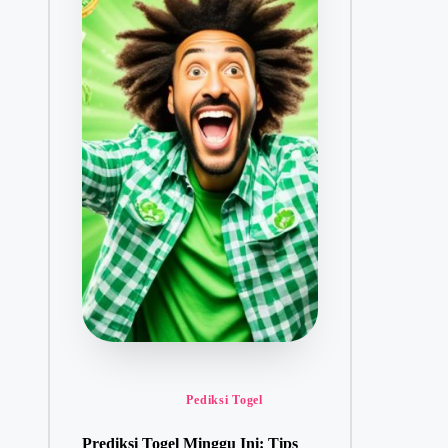
Posted in
Pediksi Togel
Prediksi Togel Minggu Ini: Tips