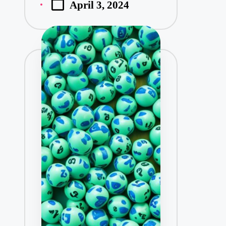
April 3, 2024
o
s
t
e
d
b
y