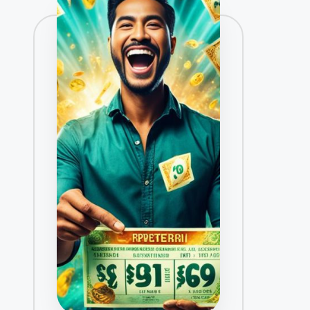
e
d
b
y