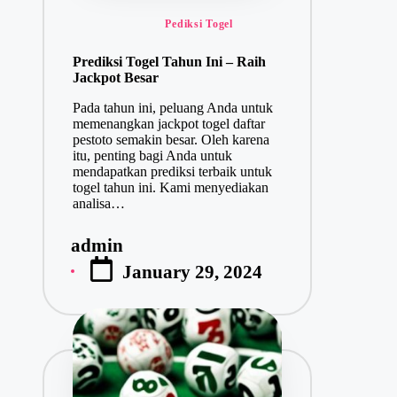
Posted in
Pediksi Togel
Prediksi Togel Tahun Ini – Raih
Jackpot Besar
Pada tahun ini, peluang Anda untuk
memenangkan jackpot togel daftar
pestoto semakin besar. Oleh karena
itu, penting bagi Anda untuk
mendapatkan prediksi terbaik untuk
togel tahun ini. Kami menyediakan
analisa…
admin
P
January 29, 2024
o
s
t
e
d
b