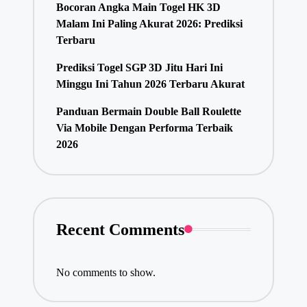
Bocoran Angka Main Togel HK 3D
Malam Ini Paling Akurat 2026: Prediksi
Terbaru
Prediksi Togel SGP 3D Jitu Hari Ini
Minggu Ini Tahun 2026 Terbaru Akurat
Panduan Bermain Double Ball Roulette
Via Mobile Dengan Performa Terbaik
2026
Recent Comments
No comments to show.