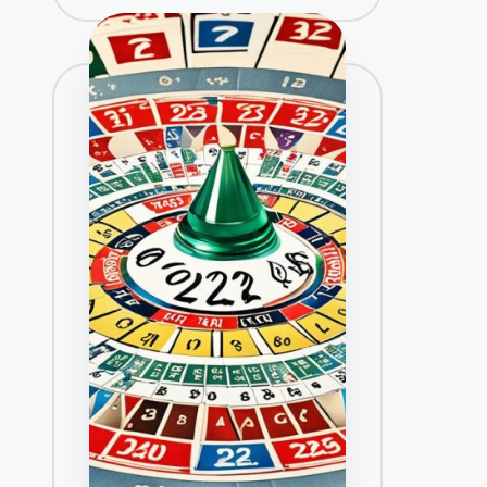
t
e
d
b
y