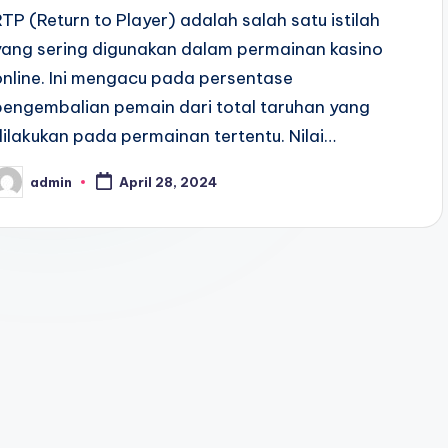
RTP (Return to Player) adalah salah satu istilah
yang sering digunakan dalam permainan kasino
online. Ini mengacu pada persentase
pengembalian pemain dari total taruhan yang
dilakukan pada permainan tertentu. Nilai…
admin
April 28, 2024
osted
y