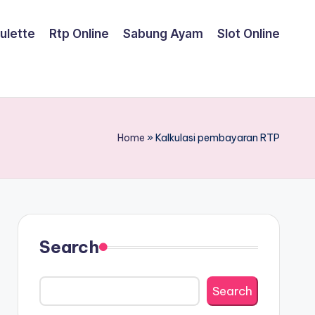
ulette
Rtp Online
Sabung Ayam
Slot Online
Home
»
Kalkulasi pembayaran RTP
Search
Search