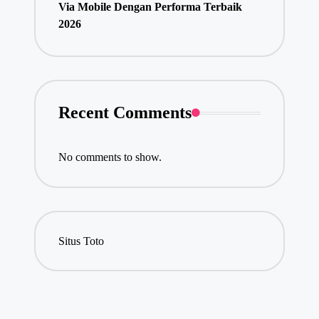
Via Mobile Dengan Performa Terbaik
2026
Recent Comments
No comments to show.
Situs Toto