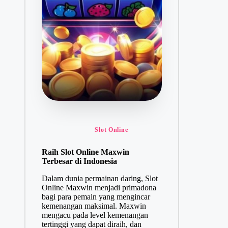
Posted in
Slot Online
Raih Slot Online Maxwin
Terbesar di Indonesia
Dalam dunia permainan daring, Slot
Online Maxwin menjadi primadona
bagi para pemain yang mengincar
kemenangan maksimal. Maxwin
mengacu pada level kemenangan
tertinggi yang dapat diraih, dan