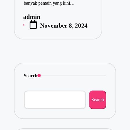
banyak pemain yang kini…
admin
P
November 8, 2024
o
s
t
e
d
b
y
Search
Search