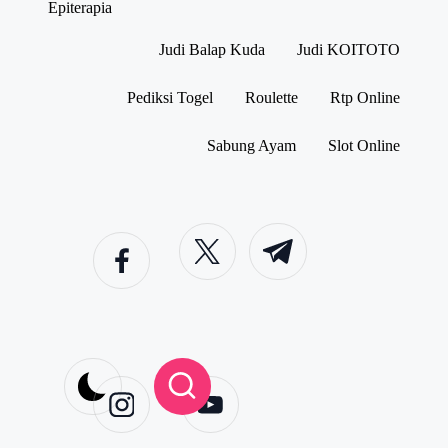
S
Epiterapia
k
R
i
Judi Balap Kuda
Judi KOITOTO
a
p
h
t
a
o
Pediksi Togel
Roulette
Rtp Online
s
c
i
o
a
Sabung Ayam
Slot Online
n
S
t
u
e
k
facebook.co
n
twitter.com
t.me
s
m
t
e
s
d
a
l
a
m
instagram.co
youtube.co
P
m
m
r
e
d
i
k