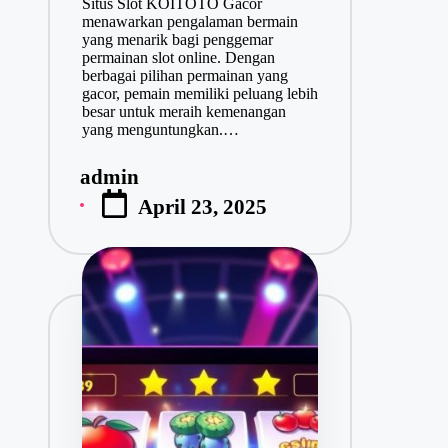
Situs Slot KOITOTO Gacor
menawarkan pengalaman bermain
yang menarik bagi penggemar
permainan slot online. Dengan
berbagai pilihan permainan yang
gacor, pemain memiliki peluang lebih
besar untuk meraih kemenangan
yang menguntungkan.…
admin
P
April 23, 2025
o
s
t
e
d
b
y