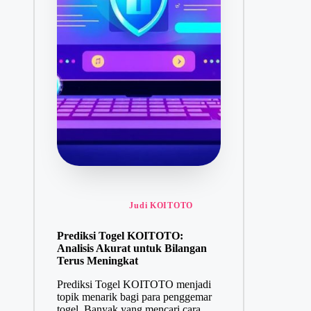
Posted in
Judi KOITOTO
Prediksi Togel KOITOTO:
Analisis Akurat untuk Bilangan
Terus Meningkat
Prediksi Togel KOITOTO menjadi
topik menarik bagi para penggemar
togel. Banyak yang mencari cara