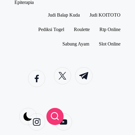
S
Epiterapia
k
R
i
Judi Balap Kuda
Judi KOITOTO
a
p
h
t
a
o
Pediksi Togel
Roulette
Rtp Online
s
c
i
o
a
Sabung Ayam
Slot Online
n
S
t
u
e
k
facebook.co
n
twitter.com
t.me
s
m
t
e
s
d
a
l
a
m
instagram.co
youtube.co
P
m
m
r
e
d
i
k