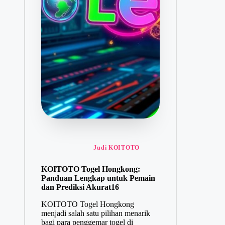
Posted in
Judi KOITOTO
KOITOTO Togel Hongkong:
Panduan Lengkap untuk Pemain
dan Prediksi Akurat16
KOITOTO Togel Hongkong
menjadi salah satu pilihan menarik
bagi para penggemar togel di