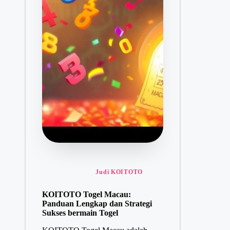
Posted in
Judi KOITOTO
KOITOTO Togel Macau:
Panduan Lengkap dan Strategi
Sukses bermain Togel