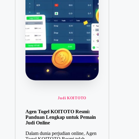
Posted in
Judi KOITOTO
Agen Togel KOITOTO Resmi:
Panduan Lengkap untuk Pemain
Judi Online
Dalam dunia perjudian online, Agen
Togel KOITOTO Resmi telah