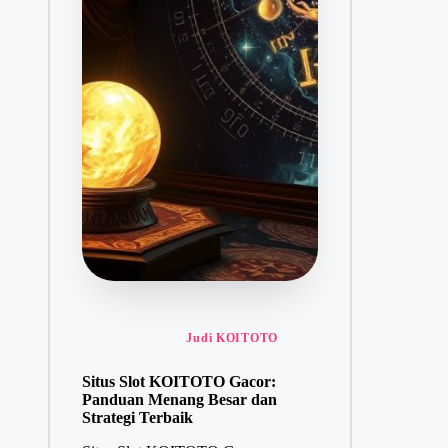
Posted in
Judi KOITOTO
Situs Slot KOITOTO Gacor:
Panduan Menang Besar dan
Strategi Terbaik