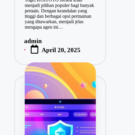
menjadi pilihan populer bagi banyak
pemain. Dengan keandalan yang
tinggi dan berbagai opsi permainan
yang ditawarkan, menjadi jelas
mengapa agen ini…
admin
P
April 20, 2025
o
s
t
e
d
b
y