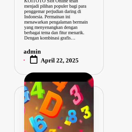
KOITOTO Slot Online telah
menjadi pilihan populer bagi para
penggemar perjudian daring di
Indonesia. Permainan ini
menawarkan pengalaman bermain
yang menyenangkan dengan
berbagai tema dan fitur menarik.
Dengan kombinasi grafis…
admin
P
April 22, 2025
o
s
t
e
d
b
y