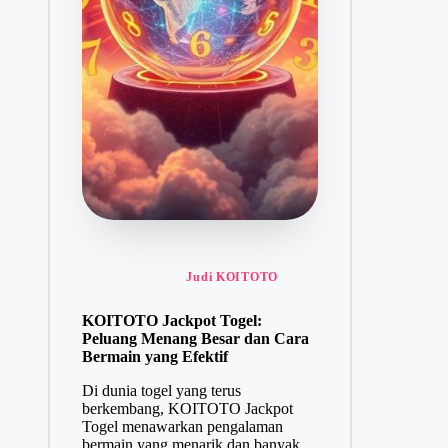
Posted in
Judi KOITOTO
KOITOTO Jackpot Togel:
Peluang Menang Besar dan Cara
Bermain yang Efektif
Di dunia togel yang terus
berkembang, KOITOTO Jackpot
Togel menawarkan pengalaman
bermain yang menarik dan banyak