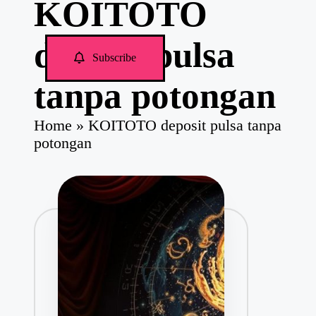
KOITOTO
s
i
T
deposit pulsa
o
Subscribe
g
e
tanpa potongan
l
O
n
Home
»
KOITOTO deposit pulsa tanpa
l
i
potongan
n
e