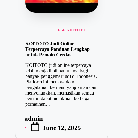
Posted in
Judi KOITOTO
KOITOTO Judi Online
Terpercaya Panduan Lengkap
untuk Pemain Cerdas
KOITOTO judi online terpercaya
telah menjadi pilihan utama bagi
banyak penggemar judi di Indonesia.
Platform ini menawarkan
pengalaman bermain yang aman dan
menyenangkan, memastikan semua
pemain dapat menikmati berbagai
permainan…
admin
P
June 12, 2025
o
s