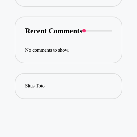
Recent Comments
No comments to show.
Situs Toto