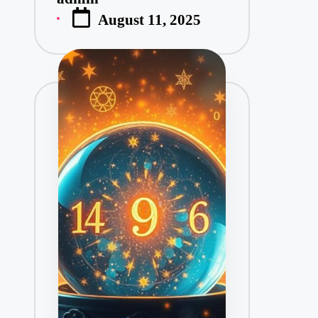
P
August 11, 2025
o
s
t
e
d
b
y