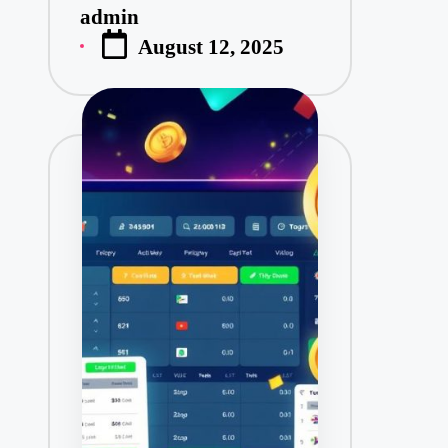
admin
P
August 12, 2025
o
s
t
e
d
b
y