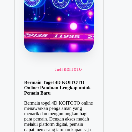
Posted in
Judi KOITOTO
Bermain Togel 4D KOITOTO
Online: Panduan Lengkap untuk
Pemain Baru
Bermain togel 4D KOITOTO online
menawarkan pengalaman yang
menarik dan menguntungkan bagi
para pemain. Dengan akses mudah
melalui platform digital, pemain
dapat memasang taruhan kapan saja