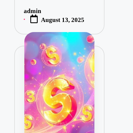
admin
P
August 13, 2025
o
s
t
e
d
b
y