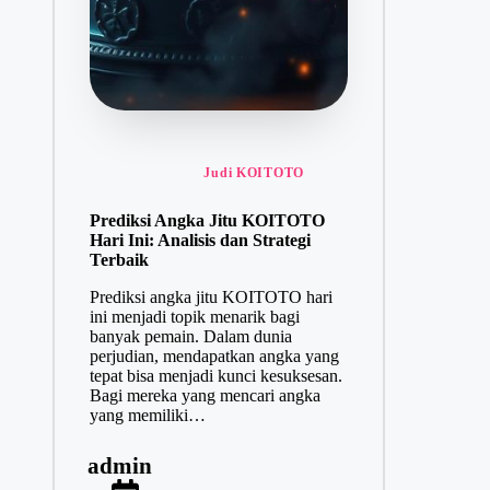
Posted in
Judi KOITOTO
Prediksi Angka Jitu KOITOTO
Hari Ini: Analisis dan Strategi
Terbaik
Prediksi angka jitu KOITOTO hari
ini menjadi topik menarik bagi
banyak pemain. Dalam dunia
perjudian, mendapatkan angka yang
tepat bisa menjadi kunci kesuksesan.
Bagi mereka yang mencari angka
yang memiliki…
admin
P