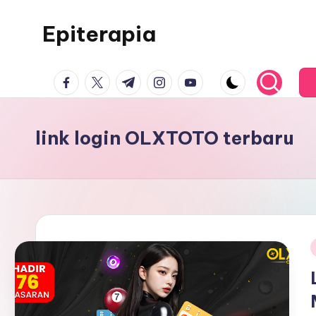
Epiterapia
Skip
to
Rahasia
content
facebook.com
twitter.com
t.me
instagram.com
youtube.com
Sukses
dalam
Prediksi
link login OLXTOTO terbaru
Togel
Online
i