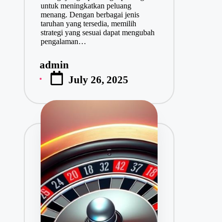
untuk meningkatkan peluang
menang. Dengan berbagai jenis
taruhan yang tersedia, memilih
strategi yang sesuai dapat mengubah
pengalaman…
admin
P
July 26, 2025
o
s
t
e
d
b
y