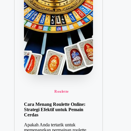
Posted in
Roulette
Cara Menang Roulette Online:
Strategi Efektif untuk Pemain
Cerdas
Apakah Anda tertarik untuk
memenangkan permainan roulette