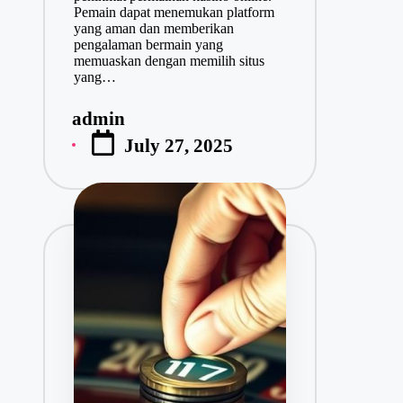
Pemain dapat menemukan platform
yang aman dan memberikan
pengalaman bermain yang
memuaskan dengan memilih situs
yang…
admin
P
July 27, 2025
o
s
t
e
d
b
y