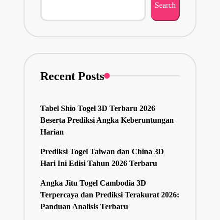
i
Search
n
a
t
i
o
Recent Posts
n
Tabel Shio Togel 3D Terbaru 2026
Beserta Prediksi Angka Keberuntungan
Harian
Prediksi Togel Taiwan dan China 3D
Hari Ini Edisi Tahun 2026 Terbaru
Angka Jitu Togel Cambodia 3D
Terpercaya dan Prediksi Terakurat 2026:
Panduan Analisis Terbaru