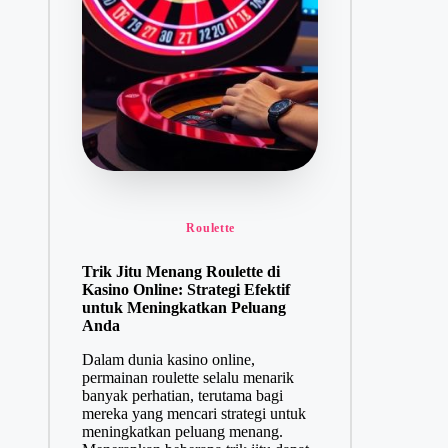
Posted in
Roulette
Trik Jitu Menang Roulette di
Kasino Online: Strategi Efektif
untuk Meningkatkan Peluang
Anda
Dalam dunia kasino online,
permainan roulette selalu menarik
banyak perhatian, terutama bagi
mereka yang mencari strategi untuk
meningkatkan peluang menang.