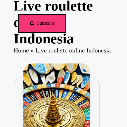
Live roulette
s
i
T
online
o
Subscribe
g
e
Indonesia
l
O
n
Home
»
Live roulette online Indonesia
l
i
n
e