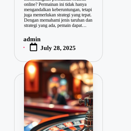
online? Permainan ini tidak hanya
mengandalkan keberuntungan, tetapi
juga memerlukan strategi yang tepat.
Dengan memahami jenis taruhan dan
strategi yang ada, pemain dapat…
admin
P
July 28, 2025
o
s
t
e
d
b
y