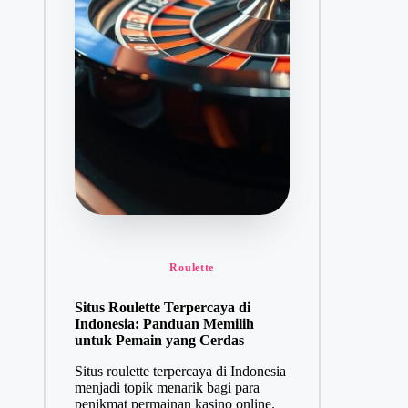
Posted in
Roulette
Situs Roulette Terpercaya di
Indonesia: Panduan Memilih
untuk Pemain yang Cerdas
Situs roulette terpercaya di Indonesia
menjadi topik menarik bagi para
penikmat permainan kasino online.