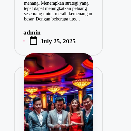
menang. Menerapkan strategi yang
tepat dapat meningkatkan peluang
seseorang untuk meraih kemenangan
besar. Dengan beberapa tips…
admin
P
July 25, 2025
o
s
t
e
d
b
y