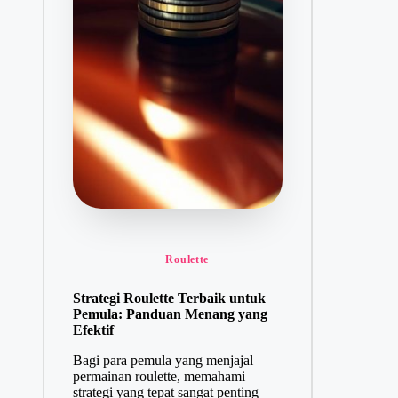
Posted in
Roulette
Strategi Roulette Terbaik untuk
Pemula: Panduan Menang yang
Efektif
Bagi para pemula yang menjajal
permainan roulette, memahami
strategi yang tepat sangat penting