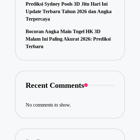
Prediksi Sydney Pools 3D Jitu Hari Ini
Update Terbaru Tahun 2026 dan Angka
Terpercaya
Bocoran Angka Main Togel HK 3D
Malam Ini Paling Akurat 2026: Prediksi
Terbaru
Recent Comments
No comments to show.