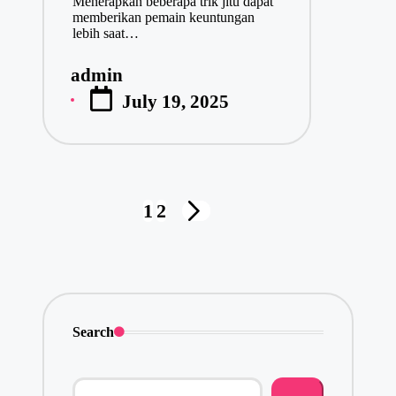
Menerapkan beberapa trik jitu dapat
memberikan pemain keuntungan
lebih saat…
admin
P
July 19, 2025
o
s
t
e
d
P
1
2
b
N
y
o
E
s
X
t
T
s
P
p
A
Search
G
a
E
g