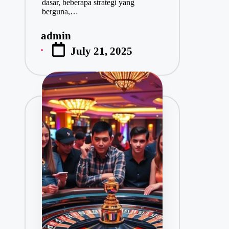
dasar, beberapa strategi yang
berguna,…
admin
P
July 21, 2025
o
s
t
e
d
b
y