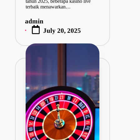
tahun 2025, beberapa kasino live
terbaik menawarkan…
admin
P
July 20, 2025
o
s
t
e
d
b
y