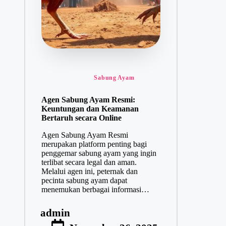
Posted in
Sabung Ayam
Agen Sabung Ayam Resmi:
Keuntungan dan Keamanan
Bertaruh secara Online
Agen Sabung Ayam Resmi
merupakan platform penting bagi
penggemar sabung ayam yang ingin
terlibat secara legal dan aman.
Melalui agen ini, peternak dan
pecinta sabung ayam dapat
menemukan berbagai informasi…
admin
P