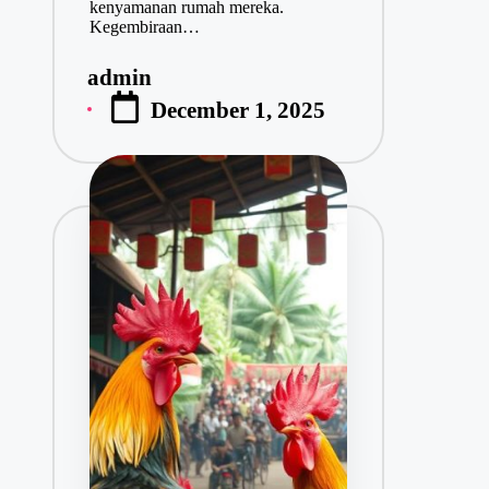
kenyamanan rumah mereka.
Kegembiraan…
admin
P
December 1, 2025
o
s
t
e
d
b
y