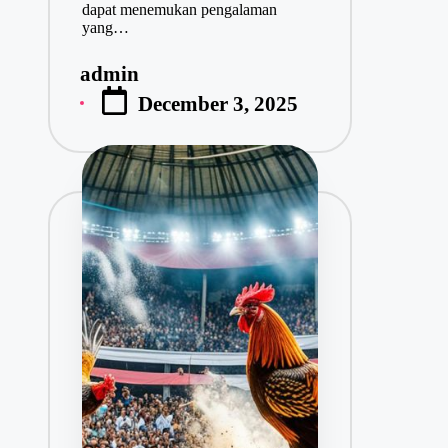
dapat menemukan pengalaman
yang…
admin
P
December 3, 2025
o
s
t
e
d
b
y