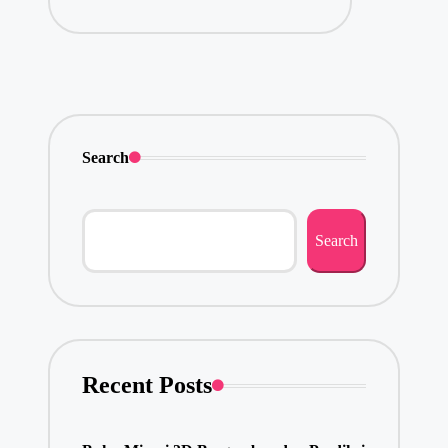
s
t
e
d
b
y
Search
Search
Recent Posts