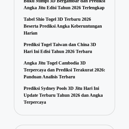
Buku Mimpi 3D Bergambar dan Prediksi
Angka Jitu Edisi Tahun 2026 Terlengkap
Tabel Shio Togel 3D Terbaru 2026
Beserta Prediksi Angka Keberuntungan
Harian
Prediksi Togel Taiwan dan China 3D
Hari Ini Edisi Tahun 2026 Terbaru
Angka Jitu Togel Cambodia 3D
Terpercaya dan Prediksi Terakurat 2026:
Panduan Analisis Terbaru
Prediksi Sydney Pools 3D Jitu Hari Ini
Update Terbaru Tahun 2026 dan Angka
Terpercaya