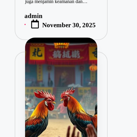
juga menjamin keamanan dan…
admin
P
November 30, 2025
o
s
t
e
d
b
y