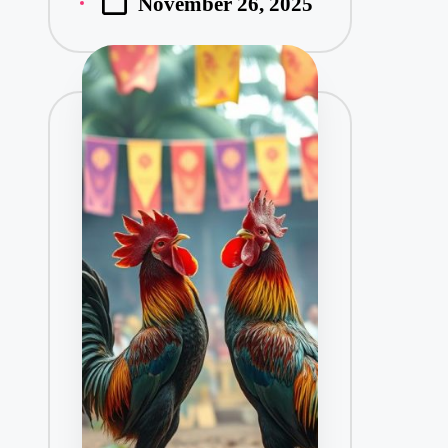
November 26, 2025
o
s
t
e
d
b
y