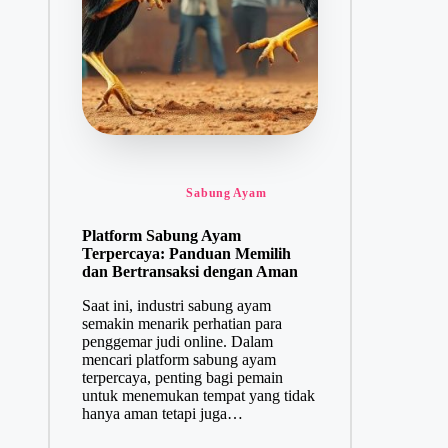
Posted in
Sabung Ayam
Platform Sabung Ayam
Terpercaya: Panduan Memilih
dan Bertransaksi dengan Aman
Saat ini, industri sabung ayam
semakin menarik perhatian para
penggemar judi online. Dalam
mencari platform sabung ayam
terpercaya, penting bagi pemain
untuk menemukan tempat yang tidak
hanya aman tetapi juga…