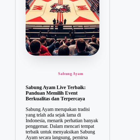
Posted in
Sabung Ayam
Sabung Ayam Live Terbaik:
Panduan Memilih Event
Berkualitas dan Terpercaya
Sabung Ayam merupakan tradisi
yang telah ada sejak lama di
Indonesia, menarik perhatian banyak
penggemar. Dalam mencari tempat
terbaik untuk menyaksikan Sabung
Ayam secara langsung, pemirsa