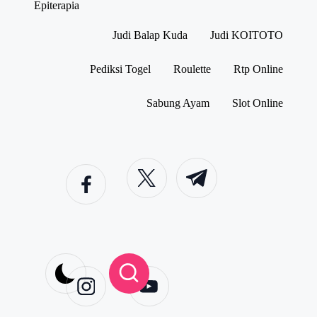
S
Epiterapia
k
R
i
Judi Balap Kuda
Judi KOITOTO
a
p
h
t
a
o
Pediksi Togel
Roulette
Rtp Online
s
c
i
o
a
Sabung Ayam
Slot Online
n
S
t
u
e
k
facebook.co
n
twitter.com
t.me
s
m
t
e
s
d
a
l
a
m
instagram.co
youtube.co
P
m
m
r
e
d
i
k