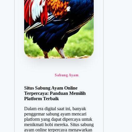
Posted in
Sabung Ayam
Situs Sabung Ayam Online
Terpercaya: Panduan Memilih
Platform Terbaik
Dalam era digital saat ini, banyak
penggemar sabung ayam mencari
platform yang dapat dipercaya untuk
menikmati hobi mereka. Situs sabung
ayam online terpercaya menawarkan