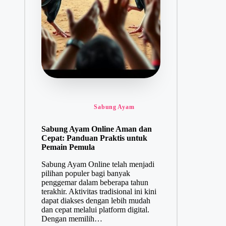
Posted in
Sabung Ayam
Sabung Ayam Online Aman dan
Cepat: Panduan Praktis untuk
Pemain Pemula
Sabung Ayam Online telah menjadi
pilihan populer bagi banyak
penggemar dalam beberapa tahun
terakhir. Aktivitas tradisional ini kini
dapat diakses dengan lebih mudah
dan cepat melalui platform digital.
Dengan memilih…