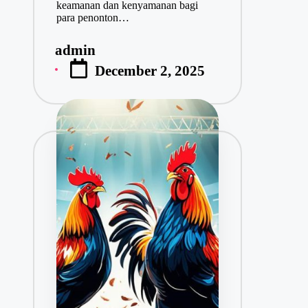
keamanan dan kenyamanan bagi
para penonton…
admin
P
December 2, 2025
o
s
t
e
d
b
y