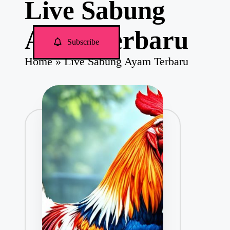
Live Sabung
s
i
T
Ayam Terbaru
o
Subscribe
g
e
Home
»
Live Sabung Ayam Terbaru
l
O
n
l
i
n
e