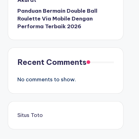
Akurat
Panduan Bermain Double Ball
Roulette Via Mobile Dengan
Performa Terbaik 2026
Recent Comments
No comments to show.
Situs Toto