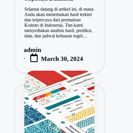
Selamat datang di artikel ini, di mana
Anda akan menemukan hasil terkini
dan terpercaya dari permainan
Koitoto di Indonesia. Tim kami
menyediakan analisis hasil, prediksi,
data, dan jadwal keluaran togel…
admin
P
March 30, 2024
o
s
t
e
d
b
y