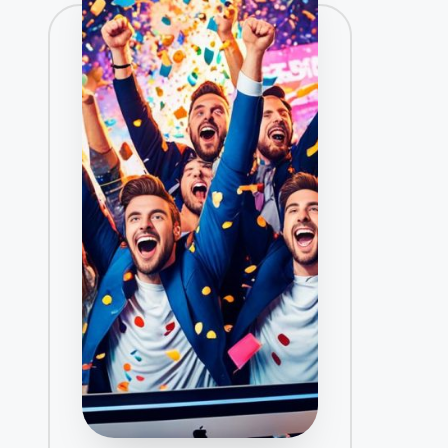
d
b
y