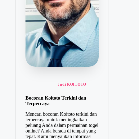
Posted in
Judi KOITOTO
Bocoran Koitoto Terkini dan
Terpercaya
Mencari bocoran Koitoto terkini dan
terpercaya untuk meningkatkan
peluang Anda dalam permainan togel
online? Anda berada di tempat yang
tepat. Kami menyajikan informasi