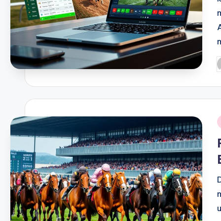
P
b
i