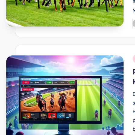
P
b
i