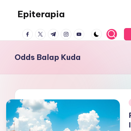
Epiterapia
Skip
to
Rahasia
content
facebook.com
twitter.com
t.me
instagram.com
youtube.com
Sukses
dalam
Prediksi
Odds Balap Kuda
Togel
Online
i