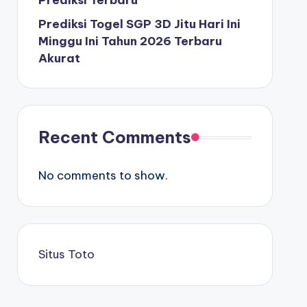
Prediksi Terbaru
Prediksi Togel SGP 3D Jitu Hari Ini
Minggu Ini Tahun 2026 Terbaru
Akurat
Recent Comments
No comments to show.
Situs Toto