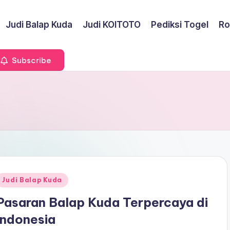
Judi Balap Kuda
Judi KOITOTO
Pediksi Togel
Ro
Subscribe
Posted
Judi Balap Kuda
n
Pasaran Balap Kuda Terpercaya di
Indonesia