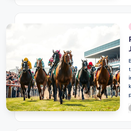
i
P
b