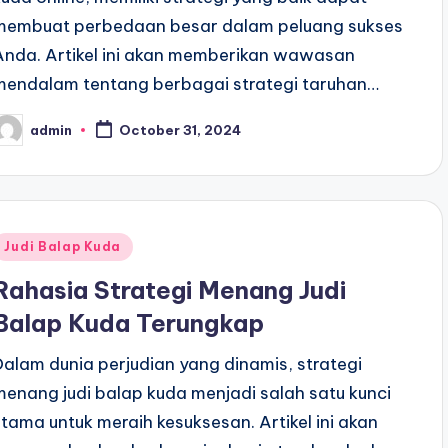
membuat perbedaan besar dalam peluang sukses
Anda. Artikel ini akan memberikan wawasan
mendalam tentang berbagai strategi taruhan…
admin
October 31, 2024
osted
y
Posted
Judi Balap Kuda
n
Rahasia Strategi Menang Judi
Balap Kuda Terungkap
Dalam dunia perjudian yang dinamis, strategi
menang judi balap kuda menjadi salah satu kunci
utama untuk meraih kesuksesan. Artikel ini akan