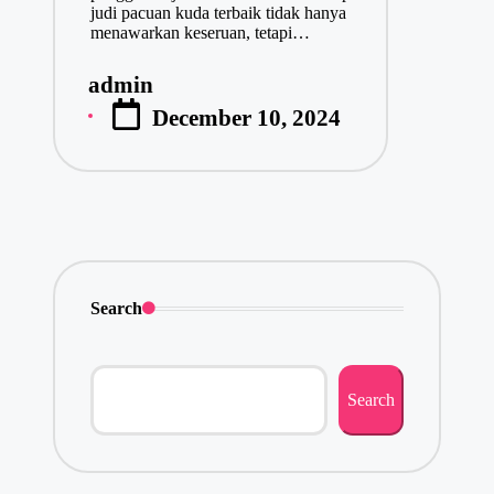
judi pacuan kuda terbaik tidak hanya
menawarkan keseruan, tetapi…
admin
P
December 10, 2024
o
s
t
e
d
b
y
Search
Search