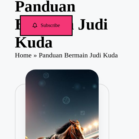
Panduan
s
i
T
Bermain Judi
o
Subscribe
g
e
Kuda
l
O
n
Home
»
Panduan Bermain Judi Kuda
l
i
n
e