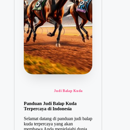
Posted in
Judi Balap Kuda
Panduan Judi Balap Kuda
Terpercaya di Indonesia
Selamat datang di panduan judi balap
kuda terpercaya yang akan
membawa Anda menjelajahi dunia