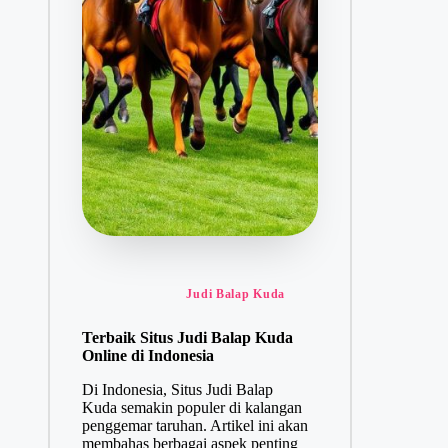
Posted in
Judi Balap Kuda
Terbaik Situs Judi Balap Kuda
Online di Indonesia
Di Indonesia, Situs Judi Balap
Kuda semakin populer di kalangan
penggemar taruhan. Artikel ini akan
membahas berbagai aspek penting