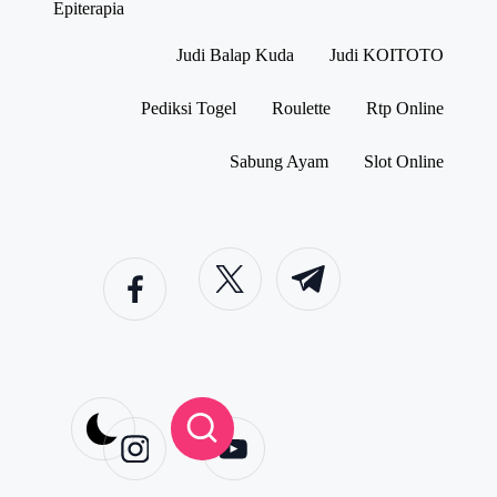
S
Epiterapia
k
R
i
Judi Balap Kuda
Judi KOITOTO
a
p
h
t
a
o
Pediksi Togel
Roulette
Rtp Online
s
c
i
o
a
Sabung Ayam
Slot Online
n
S
t
u
e
k
facebook.co
n
twitter.com
t.me
s
m
t
e
s
d
a
l
a
m
instagram.co
youtube.co
P
m
m
r
e
d
i
k