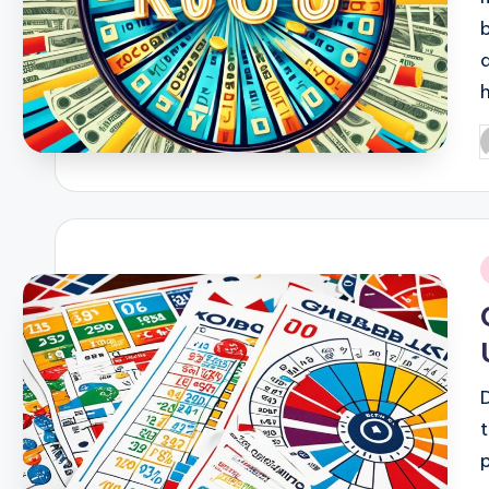
P
b
i