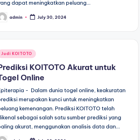
yang dapat meningkatkan peluang…
admin
July 30, 2024
osted
y
Posted
Judi KOITOTO
n
Prediksi KOITOTO Akurat untuk
Togel Online
Epiterapia - Dalam dunia togel online, keakuratan
prediksi merupakan kunci untuk meningkatkan
peluang kemenangan. Prediksi KOITOTO telah
dikenal sebagai salah satu sumber prediksi yang
paling akurat, menggunakan analisis data dan…