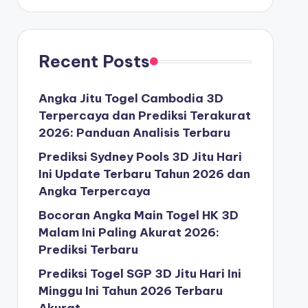
Recent Posts
Angka Jitu Togel Cambodia 3D
Terpercaya dan Prediksi Terakurat
2026: Panduan Analisis Terbaru
Prediksi Sydney Pools 3D Jitu Hari
Ini Update Terbaru Tahun 2026 dan
Angka Terpercaya
Bocoran Angka Main Togel HK 3D
Malam Ini Paling Akurat 2026:
Prediksi Terbaru
Prediksi Togel SGP 3D Jitu Hari Ini
Minggu Ini Tahun 2026 Terbaru