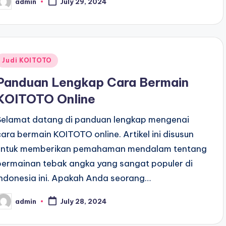
admin
July 29, 2024
osted
y
Posted
Judi KOITOTO
n
Panduan Lengkap Cara Bermain
KOITOTO Online
Selamat datang di panduan lengkap mengenai
cara bermain KOITOTO online. Artikel ini disusun
untuk memberikan pemahaman mendalam tentang
permainan tebak angka yang sangat populer di
Indonesia ini. Apakah Anda seorang…
admin
July 28, 2024
osted
y