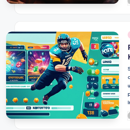
P
b
i
P
b