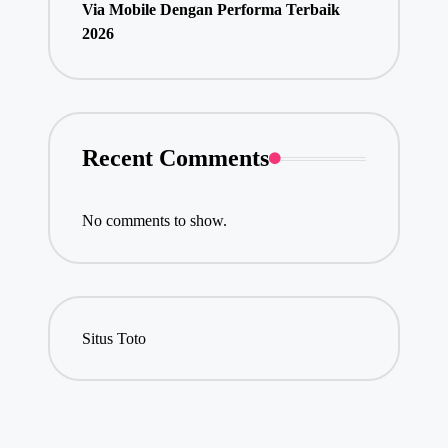
Via Mobile Dengan Performa Terbaik
2026
Recent Comments
No comments to show.
Situs Toto