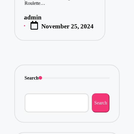
Roulette…
admin
P
November 25, 2024
o
s
t
e
d
b
y
Search
Search