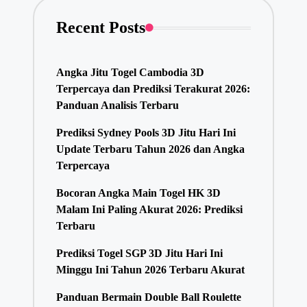
Recent Posts
Angka Jitu Togel Cambodia 3D
Terpercaya dan Prediksi Terakurat 2026:
Panduan Analisis Terbaru
Prediksi Sydney Pools 3D Jitu Hari Ini
Update Terbaru Tahun 2026 dan Angka
Terpercaya
Bocoran Angka Main Togel HK 3D
Malam Ini Paling Akurat 2026: Prediksi
Terbaru
Prediksi Togel SGP 3D Jitu Hari Ini
Minggu Ini Tahun 2026 Terbaru Akurat
Panduan Bermain Double Ball Roulette