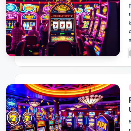
P
b
i