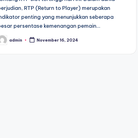
perjudian, RTP (Return to Player) merupakan
indikator penting yang menunjukkan seberapa
besar persentase kemenangan pemain…
admin
November 16, 2024
osted
y