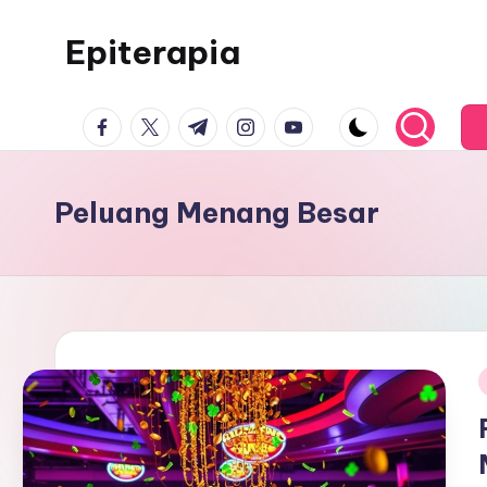
Epiterapia
Skip
to
Rahasia
content
facebook.com
twitter.com
t.me
instagram.com
youtube.com
Sukses
dalam
Prediksi
Peluang Menang Besar
Togel
Online
i