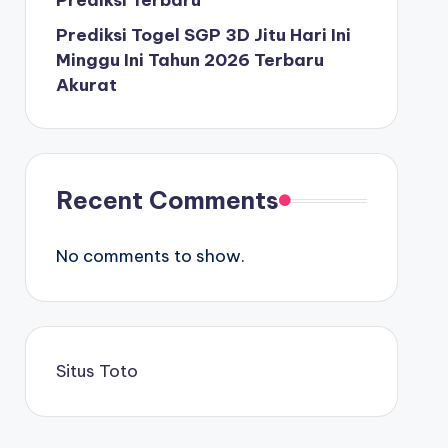
Prediksi Terbaru
Prediksi Togel SGP 3D Jitu Hari Ini
Minggu Ini Tahun 2026 Terbaru
Akurat
Recent Comments
No comments to show.
Situs Toto