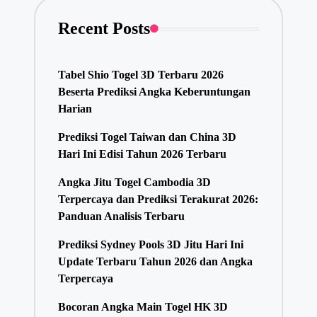
Recent Posts
Tabel Shio Togel 3D Terbaru 2026
Beserta Prediksi Angka Keberuntungan
Harian
Prediksi Togel Taiwan dan China 3D
Hari Ini Edisi Tahun 2026 Terbaru
Angka Jitu Togel Cambodia 3D
Terpercaya dan Prediksi Terakurat 2026:
Panduan Analisis Terbaru
Prediksi Sydney Pools 3D Jitu Hari Ini
Update Terbaru Tahun 2026 dan Angka
Terpercaya
Bocoran Angka Main Togel HK 3D