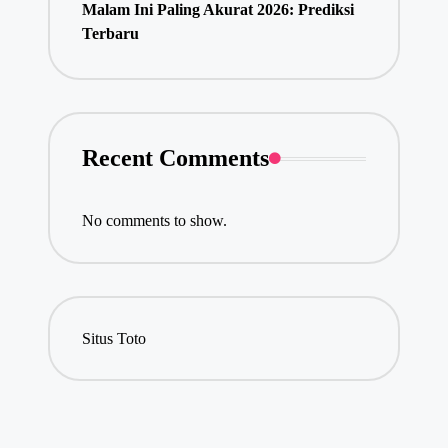
Malam Ini Paling Akurat 2026: Prediksi
Terbaru
Recent Comments
No comments to show.
Situs Toto