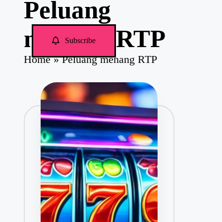
Peluang
s
i
T
menang RTP
o
Subscribe
g
e
Home
»
Peluang menang RTP
l
O
n
l
i
n
e